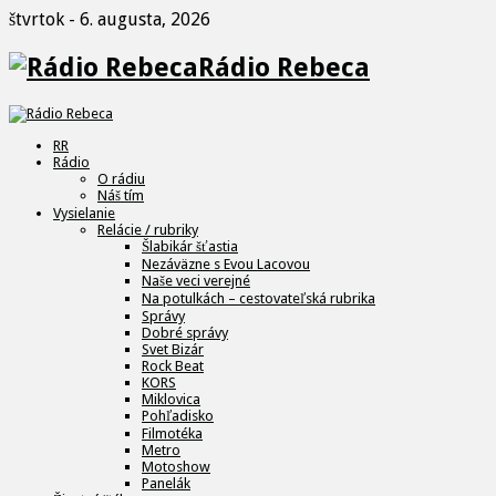
štvrtok - 6. augusta, 2026
Rádio Rebeca
RR
Rádio
O rádiu
Náš tím
Vysielanie
Relácie / rubriky
Šlabikár šťastia
Nezáväzne s Evou Lacovou
Naše veci verejné
Na potulkách – cestovateľská rubrika
Správy
Dobré správy
Svet Bizár
Rock Beat
KORS
Miklovica
Pohľadisko
Filmotéka
Metro
Motoshow
Panelák