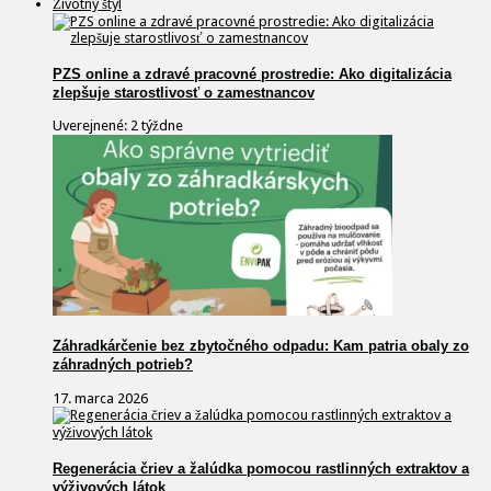
Životný štýl
PZS online a zdravé pracovné prostredie: Ako digitalizácia
zlepšuje starostlivosť o zamestnancov
Uverejnené: 2 týždne
Záhradkárčenie bez zbytočného odpadu: Kam patria obaly zo
záhradných potrieb?
17. marca 2026
Regenerácia čriev a žalúdka pomocou rastlinných extraktov a
výživových látok