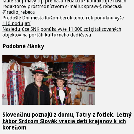
Máte zaujímavý tip pre našu redakciu? Kontaktujte našich
redaktorov prostredníctvom e-mailu: spravy@rebeca.sk
@radio_rebeca
Predošlé
Dni mesta Ružomberok tento rok ponúknu vyše
110 podujatí
Nasledujúce
SNK ponúka vyše 11 000 zdigitalizovaných
objektov na portáli kultúrneho dedičstva
Podobné články
Slovenčinu poznajú z domu, Tatry z fotiek. Letný
tábor Srdcom Slovák vracia deti krajanov k ich
koreňom