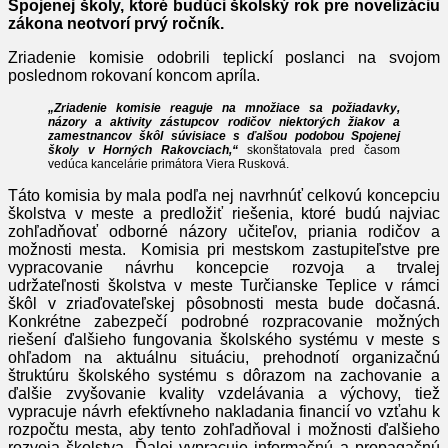
Spojenej školy, ktoré budúci školský rok pre novelizáciu
zákona neotvorí prvý ročník.
Zriadenie komisie odobrili teplickí poslanci na svojom
poslednom rokovaní koncom apríla.
„Zriadenie komisie reaguje na množiace sa požiadavky,
názory a aktivity zástupcov rodičov niektorých žiakov a
zamestnancov škôl súvisiace s ďalšou podobou Spojenej
školy v Horných Rakovciach,“
skonštatovala pred časom
vedúca kancelárie primátora Viera Rusková.
Táto komisia by mala podľa nej navrhnúť celkovú koncepciu
školstva v meste a predložiť riešenia, ktoré budú najviac
zohľadňovať odborné názory učiteľov, priania rodičov a
možnosti mesta. Komisia pri mestskom zastupiteľstve pre
vypracovanie návrhu koncepcie rozvoja a trvalej
udržateľnosti školstva v meste Turčianske Teplice v rámci
škôl v zriaďovateľskej pôsobnosti mesta bude dočasná.
Konkrétne zabezpečí podrobné rozpracovanie možných
riešení ďalšieho fungovania školského systému v meste s
ohľadom na aktuálnu situáciu, prehodnotí organizačnú
štruktúru školského systému s dôrazom na zachovanie a
ďalšie zvyšovanie kvality vzdelávania a výchovy, tiež
vypracuje návrh efektívneho nakladania financií vo vzťahu k
rozpočtu mesta, aby tento zohľadňoval i možnosti ďalšieho
rozvoja školstva. Ďalej vypracuje informačnú a propagačnú