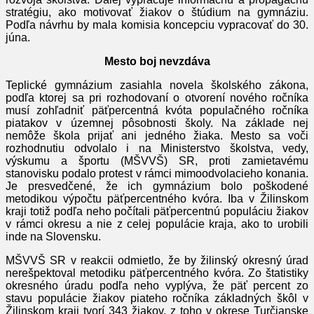
stratégiu, ako motivovať žiakov o štúdium na gymnáziu.
Podľa návrhu by mala komisia koncepciu vypracovať do 30.
júna.
Mesto boj nevzdáva
Teplické gymnázium zasiahla novela školského zákona,
podľa ktorej sa pri rozhodovaní o otvorení nového ročníka
musí zohľadniť päťpercentná kvóta populačného ročníka
piatakov v územnej pôsobnosti školy. Na základe nej
nemôže škola prijať ani jedného žiaka. Mesto sa voči
rozhodnutiu odvolalo i na Ministerstvo školstva, vedy,
výskumu a športu (MŠVVŠ) SR, proti zamietavému
stanovisku podalo protest v rámci mimoodvolacieho konania.
Je presvedčené, že ich gymnázium bolo poškodené
metodikou výpočtu päťpercentného kvóra. Iba v Žilinskom
kraji totiž podľa neho počítali päťpercentnú populáciu žiakov
v rámci okresu a nie z celej populácie kraja, ako to urobili
inde na Slovensku.
MŠVVŠ SR v reakcii odmietlo, že by žilinský okresný úrad
nerešpektoval metodiku päťpercentného kvóra. Zo štatistiky
okresného úradu podľa neho vyplýva, že päť percent zo
stavu populácie žiakov piateho ročníka základných škôl v
Žilinskom kraji tvorí 343 žiakov, z toho v okrese Turčianske