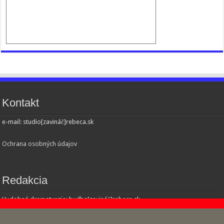
Kontakt
e-mail: studio[zavináč]rebeca.sk
Ochrana osobných údajov
Redakcia
Hudobná dramaturgia: hudba[zavináč]rebeca.sk