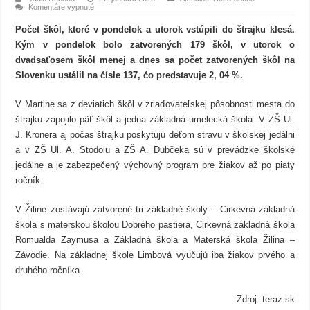
na
Komentáre vypnuté
Štrajk
učiteľov
Počet škôl, ktoré v pondelok a utorok vstúpili do štrajku klesá.
naďalej
trvá
Kým v pondelok bolo zatvorených 179 škôl, v utorok o
dvadsaťosem škôl menej a dnes sa počet zatvorených škôl na
Slovenku ustálil na čísle 137, čo predstavuje 2, 04 %.
V Martine sa z deviatich škôl v zriaďovateľskej pôsobnosti mesta do
štrajku zapojilo päť škôl a jedna základná umelecká škola. V ZŠ Ul.
J. Kronera aj počas štrajku poskytujú deťom stravu v školskej jedálni
a v ZŠ Ul. A. Stodolu a ZŠ A. Dubčeka sú v prevádzke školské
jedálne a je zabezpečený výchovný program pre žiakov až po piaty
ročník.
V Žiline zostávajú zatvorené tri základné školy – Cirkevná základná
škola s materskou školou Dobrého pastiera, Cirkevná základná škola
Romualda Zaymusa a Základná škola a Materská škola Žilina –
Závodie. Na základnej škole Limbová vyučujú iba žiakov prvého a
druhého ročníka.
Zdroj: teraz.sk