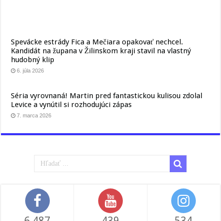
Spevácke estrády Fica a Mečiara opakovať nechcel.
Kandidát na župana v Žilinskom kraji stavil na vlastný
hudobný klip
6. júla 2026
Séria vyrovnaná! Martin pred fantastickou kulisou zdolal
Levice a vynútil si rozhodujúci zápas
7. marca 2026
6,487
439
534