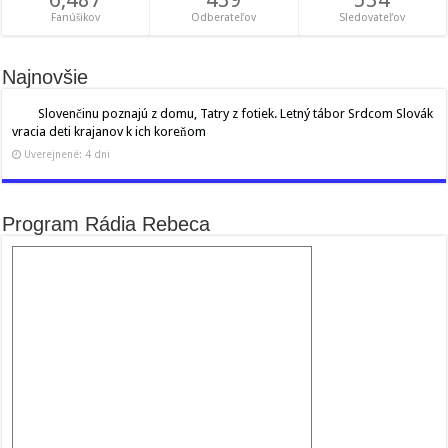
Fanúšikov
Odberateľov
Sledovateľov
Najnovšie
Slovenčinu poznajú z domu, Tatry z fotiek. Letný tábor Srdcom Slovák
vracia deti krajanov k ich koreňom
Uverejnené: 4 dni
Program Rádia Rebeca