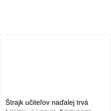
Štrajk učiteľov naďalej trvá
Rádio Rebeca
27. januára 2016
Aktuálne
,
Nezaradené