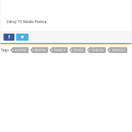
Zdroj: TS štúdio Pivnica
Tags
ADVENT
MARTIN
PIVNICA
POKOJ
SOBOTA
VIANOCE