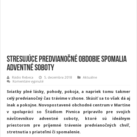
Stresujúce predvianočné obdobie spomalia
Adventné soboty
Rádio Rebeca
5. decembra 2018
Aktuálne
na
Komentáre vypnuté
Stresujúce
predvianočné
Sviatky plné lásky, pohody, pokoja, a napriek tomu takmer
obdobie
spomalia
celý predvianočný čas trávime v zhone. Skúsiť sa to však dá aj
Adventné
inak a pokojne. Novopostavené obchodné centrum v Martine
soboty
v spolupráci so Štúdiom Pivnica pripravilo pre svojich
návštevníkov adventné soboty, ktoré sú ideálnym
priestorom pre príjemné trávenie predvianočných chvíľ,
stretnutia s priateľmi či spomalenie.