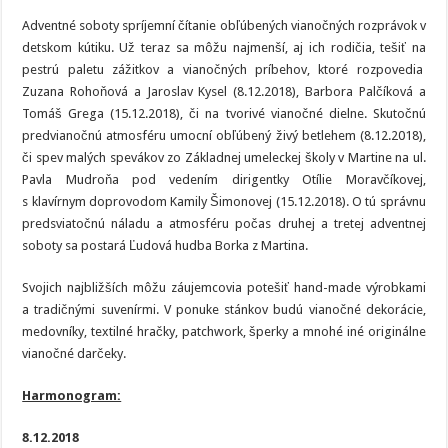
Adventné soboty spríjemní čítanie obľúbených vianočných rozprávok v
detskom kútiku. Už teraz sa môžu najmenší, aj ich rodičia, tešiť na
pestrú paletu zážitkov a vianočných príbehov, ktoré rozpovedia
Zuzana Rohoňová a Jaroslav Kysel (8.12.2018), Barbora Palčíková a
Tomáš Grega (15.12.2018), či na tvorivé vianočné dielne. Skutočnú
predvianočnú atmosféru umocní obľúbený živý betlehem (8.12.2018),
či spev malých spevákov zo Základnej umeleckej školy v Martine na ul.
Pavla Mudroňa pod vedením dirigentky Otílie Moravčíkovej,
s klavírnym doprovodom Kamily Šimonovej (15.12.2018). O tú správnu
predsviatočnú náladu a atmosféru počas druhej a tretej adventnej
soboty sa postará Ľudová hudba Borka z Martina.
Svojich najbližších môžu záujemcovia potešiť hand-made výrobkami
a tradičnými suvenírmi. V ponuke stánkov budú vianočné dekorácie,
medovníky, textilné hračky, patchwork, šperky a mnohé iné originálne
vianočné darčeky.
Harmonogram:
8.12.2018