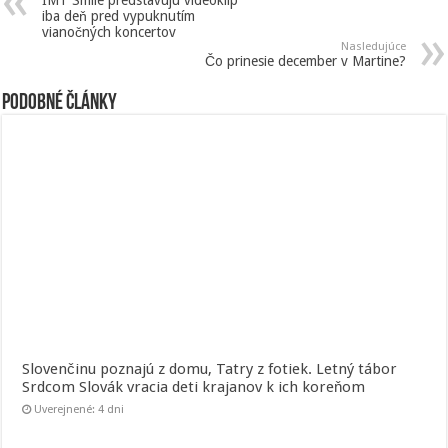
IMT Smile predstavujú videoklip
iba deň pred vypuknutím
vianočných koncertov
Nasledujúce
Čo prinesie december v Martine?
Podobné články
Slovenčinu poznajú z domu, Tatry z fotiek. Letný tábor
Srdcom Slovák vracia deti krajanov k ich koreňom
Uverejnené: 4 dni