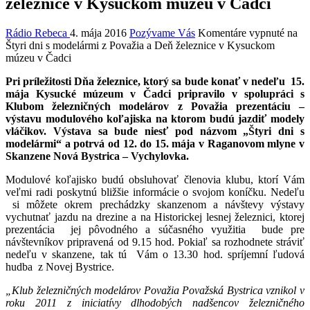
železnice v Kysuckom múzeu v Čadci
Rádio Rebeca
4. mája 2016
Pozývame Vás
Komentáre vypnuté
na
Štyri dni s modelármi z Považia a Deň železnice v Kysuckom
múzeu v Čadci
Pri príležitosti Dňa železnice, ktorý sa bude konať v nedeľu 15.
mája Kysucké múzeum v Čadci pripravilo v spolupráci s
Klubom železničných modelárov z Považia prezentáciu –
výstavu modulového koľajiska na ktorom budú jazdiť modely
vláčikov. Výstava sa bude niesť pod názvom „Štyri dni s
modelármi“ a potrvá od 12. do 15. mája v Raganovom mlyne v
Skanzene Nová Bystrica – Vychylovka.
Modulové koľajisko budú obsluhovať členovia klubu, ktorí Vám
veľmi radi poskytnú bližšie informácie o svojom koníčku. Nedeľu
si môžete okrem prechádzky skanzenom a návštevy výstavy
vychutnať jazdu na drezine a na Historickej lesnej železnici, ktorej
prezentácia jej pôvodného a súčasného využitia bude pre
návštevníkov pripravená od 9.15 hod. Pokiaľ sa rozhodnete stráviť
nedeľu v skanzene, tak tú Vám o 13.30 hod. spríjemní ľudová
hudba z Novej Bystrice.
„Klub železničných modelárov Považia Považská Bystrica vznikol v
roku 2011 z iniciatívy dlhodobých nadšencov železničného