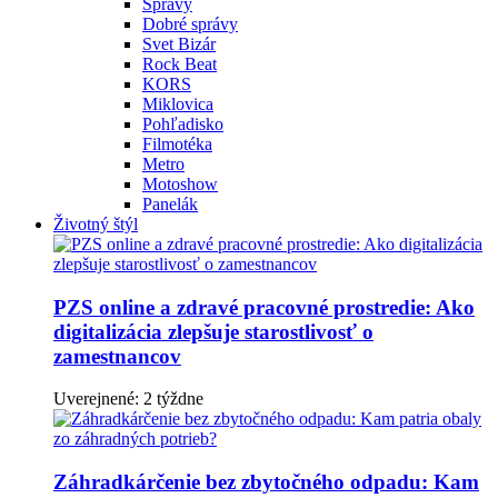
Správy
Dobré správy
Svet Bizár
Rock Beat
KORS
Miklovica
Pohľadisko
Filmotéka
Metro
Motoshow
Panelák
Životný štýl
PZS online a zdravé pracovné prostredie: Ako
digitalizácia zlepšuje starostlivosť o
zamestnancov
Uverejnené: 2 týždne
Záhradkárčenie bez zbytočného odpadu: Kam