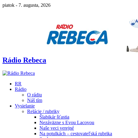
piatok - 7. augusta, 2026
Rádio Rebeca
RR
Rádio
O rádiu
Náš tím
Vysielanie
Relácie / rubriky
Šlabikár šťastia
Nezáväzne s Evou Lacovou
Naše veci verejné
Na potulkách – cestovateľská rubrika