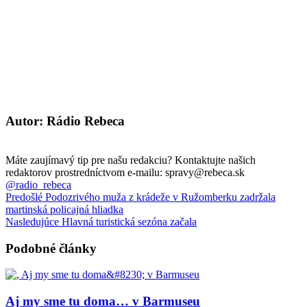
Autor: Rádio Rebeca
Máte zaujímavý tip pre našu redakciu? Kontaktujte našich
redaktorov prostredníctvom e-mailu: spravy@rebeca.sk
@radio_rebeca
Predošlé
Podozrivého muža z krádeže v Ružomberku zadržala
martinská policajná hliadka
Nasledujúce
Hlavná turistická sezóna začala
Podobné články
Aj my sme tu doma… v Barmuseu