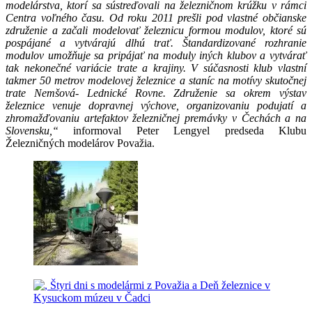
modelárstva, ktorí sa sústreďovali na železničnom krúžku v rámci
Centra voľného času. Od roku 2011 prešli pod vlastné občianske
združenie a začali modelovať železnicu formou modulov, ktoré sú
pospájané a vytvárajú dlhú trať. Štandardizované rozhranie
modulov umožňuje sa pripájať na moduly iných klubov a vytvárať
tak nekonečné variácie trate a krajiny. V súčasnosti klub vlastní
takmer 50 metrov modelovej železnice a staníc na motívy skutočnej
trate Nemšová- Lednické Rovne. Združenie sa okrem výstav
železnice venuje dopravnej výchove, organizovaniu podujatí a
zhromažďovaniu artefaktov železničnej premávky v Čechách a na
Slovensku,“
informoval Peter Lengyel predseda Klubu
Železničných modelárov Považia.