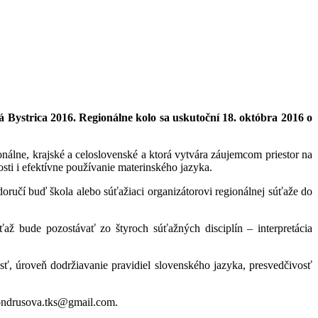
 Bystrica 2016. Regionálne kolo sa uskutoční 18. októbra 2016 o
nálne, krajské a celoslovenské a ktorá vytvára záujemcom priestor na
sti i efektívne používanie materinského jazyka.
ručí buď škola alebo súťažiaci organizátorovi regionálnej súťaže do
ž bude pozostávať zo štyroch súťažných disciplín – interpretácia
ť, úroveň dodržiavanie pravidiel slovenského jazyka, presvedčivosť
 ondrusova.tks@gmail.com.