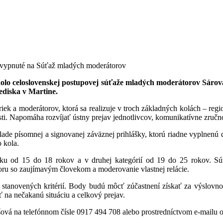
vypnuté
na Súťaž mladých moderátorov
kolo celoslovenskej postupovej súťaže mladých moderátorov Sárová
ediska v Martine.
ek a moderátorov, ktorá sa realizuje v troch základných kolách – regio
ti. Napomáha rozvíjať ústny prejav jednotlivcov, komunikatívne zručno
de písomnej a signovanej záväznej prihlášky, ktorú riadne vyplnenú do
 kola.
eku od 15 do 18 rokov a v druhej kategórií od 19 do 25 rokov. Súťa
voru so zaujímavým človekom a moderovanie vlastnej relácie.
tanovených kritérií. Body budú môcť zúčastnení získať za výslovnos
 na nečakanú situáciu a celkový prejav.
ová na telefónnom čísle 0917 494 708 alebo prostredníctvom e-mailu