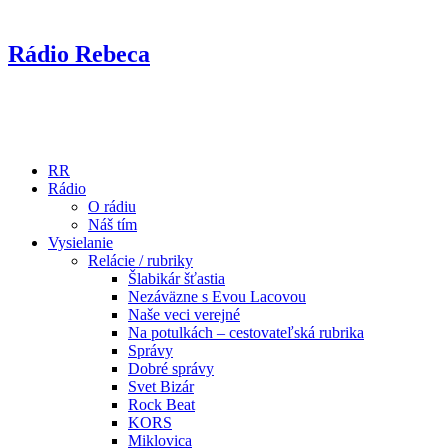
Rádio Rebeca
RR
Rádio
O rádiu
Náš tím
Vysielanie
Relácie / rubriky
Šlabikár šťastia
Nezáväzne s Evou Lacovou
Naše veci verejné
Na potulkách – cestovateľská rubrika
Správy
Dobré správy
Svet Bizár
Rock Beat
KORS
Miklovica