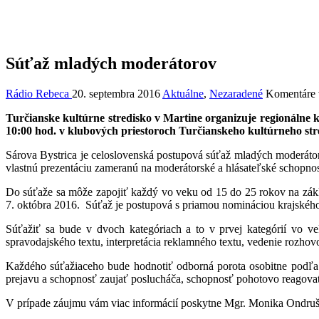
Súťaž mladých moderátorov
Rádio Rebeca
20. septembra 2016
Aktuálne
,
Nezaradené
Komentáre 
Turčianske kultúrne stredisko v Martine organizuje regionálne 
10:00 hod. v klubových priestoroch Turčianskeho kultúrneho str
Sárova Bystrica je celoslovenská postupová súťaž mladých moderátori
vlastnú prezentáciu zameranú na moderátorské a hlásateľské schopnos
Do súťaže sa môže zapojiť každý vo veku od 15 do 25 rokov na zákla
7. októbra 2016. Súťaž je postupová s priamou nomináciou krajského
Súťažiť sa bude v dvoch kategóriach a to v prvej kategórií vo v
spravodajského textu, interpretácia reklamného textu, vedenie rozho
Každého súťažiaceho bude hodnotiť odborná porota osobitne podľa s
prejavu a schopnosť zaujať poslucháča, schopnosť pohotovo reagovať
V prípade záujmu vám viac informácií poskytne Mgr. Monika Ondruš