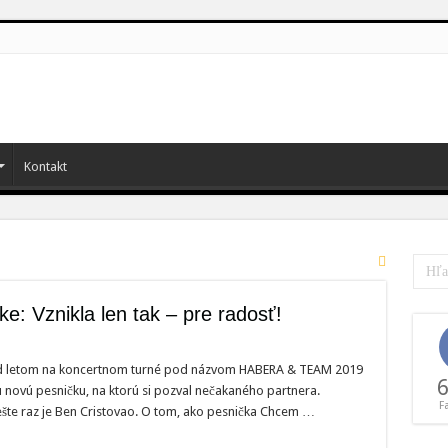
Kontakt
e: Vznikla len tak – pre radosť!
ed letom na koncertnom turné pod názvom HABERA & TEAM 2019
6
 novú pesničku, na ktorú si pozval nečakaného partnera.
F
šte raz je Ben Cristovao. O tom, ako pesnička Chcem …