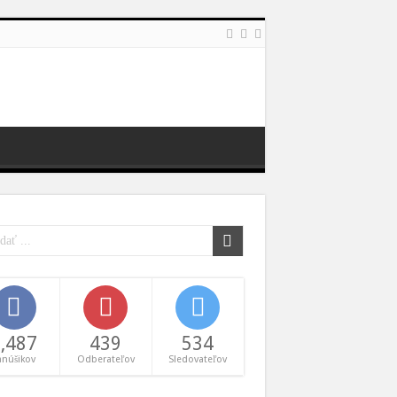
,487
439
534
anúšikov
Odberateľov
Sledovateľov