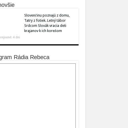
novšie
Slovenčinu poznajú z domu,
Tatry z fotiek. Letný tábor
Srdcom Slovák vracia deti
krajanov k ich koreňom
rejnené: 4 dni
gram Rádia Rebeca