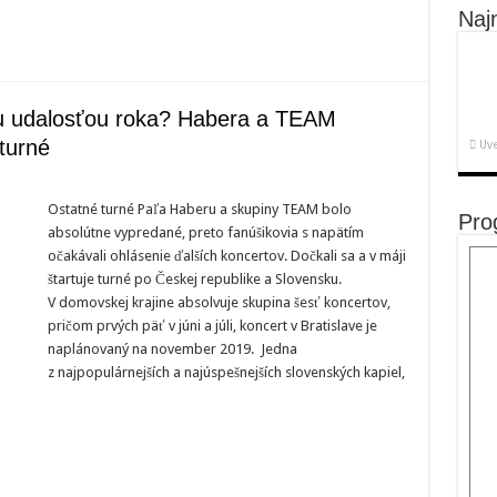
Naj
u udalosťou roka? Habera a TEAM
turné
Uve
Ostatné turné Paľa Haberu a skupiny TEAM bolo
Pro
absolútne vypredané, preto fanúšikovia s napätím
e
nou
očakávali ohlásenie ďalších koncertov. Dočkali sa a v máji
ťou
štartuje turné po Českej republike a Slovensku.
a
V domovskej krajine absolvuje skupina šesť koncertov,
pričom prvých päť v júni a júli, koncert v Bratislave je
jú
naplánovaný na november 2019. Jedna
h
z najpopulárnejších a najúspešnejších slovenských kapiel,