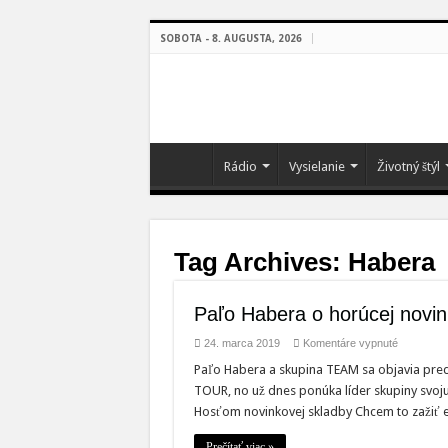
SOBOTA - 8. AUGUSTA, 2026
Rádio
Vysielanie
Životný štýl
Tag Archives:
Habera
Paľo Habera o horúcej novink
na
24. marca 2019
Komentáre vypnuté
Paľo
Habera
Paľo Habera a skupina TEAM sa objavia pr
o
TOUR, no už dnes ponúka líder skupiny svoju
horúcej
novinke:
Hosťom novinkovej skladby Chcem to zažiť e
Vznikla
len
tak
Prečítať viac »