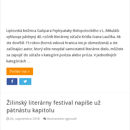
Krídla
Ivana
Laučíka
Liptovská knižnica Gašpara Fejérpataky-Belopotockého v L. Mikuláši
vyhlasuje jubilejný 40. ročník literárnej súťaže Krídla Ivana Laučíka. Ak
ste dovŕšili 15 rokov (horná veková hranica nie je obmedzená) a ste
začínajúci autor, ktorý ešte nevydal samostatné literárne dielo, môžete
sa zapojiť do súťaže v kategórii poézia alebo próza. V jednotlivých
kategóriách …
Prečítať viac »
Žilinský literárny festival napíše už
pätnástu kapitolu
na
26. septembra 2018
Komentáre vypnuté
Žilinský
literárny
festival