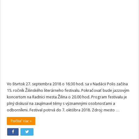
napíše
už
pätnástu
kapitolu
Vo štvrtok 27. septembra 2018 o 16:30 hod. sa v Nadácii Polis začína
15. ročník Žilinského literárneho festivalu. Pokračovať bude jazzovým
koncertom na Radnici mesta Žilina o 20.00 hod. Program festivalu je
plný diskusií na zaujímavé témy s významnými osobnosťami a
odborníkmi. Festival potrvá do 7. októbra 2018. Zdroj: mesto …
Prečítať viac »