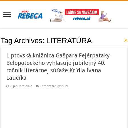
Tag Archives:
LITERATÚRA
Liptovská knižnica Gašpara Fejérpataky-
Belopotockého vyhlasuje jubilejný 40.
ročník literárnej súťaže Krídla Ivana
Laučíka
na
7. januára 2022
Komentáre vypnuté
Liptovská
knižnica
Gašpara
Fejérpataky-
Belopotockého
vyhlasuje
jubilejný
40.
ročník
literárnej
súťaže