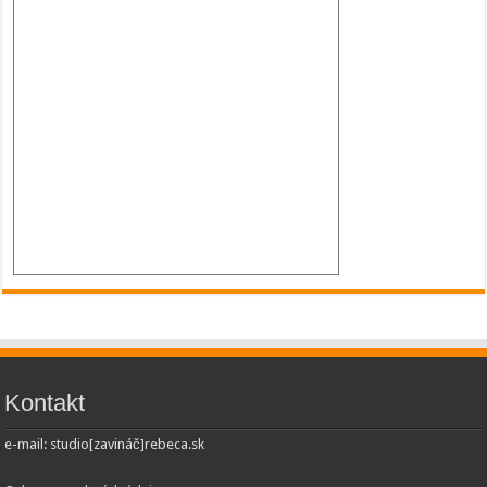
Kontakt
e-mail: studio[zavináč]rebeca.sk