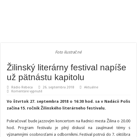
Foto ilustračné
Žilinský literárny festival napíše
už pätnástu kapitolu
Rádio Rebeca
26. septembra 2018
Aktuálne
na
Komentáre vypnuté
Žilinský
literárny
Vo štvrtok 27. septembra 2018 o 16:30 hod. sa v Nadácii Polis
festival
napíše
začína 15. ročník Žilinského literárneho festivalu.
už
pätnástu
kapitolu
Pokračovať bude jazzovým koncertom na Radnici mesta Žilina o 20.00
hod. Program festivalu je plný diskusií na zaujímavé témy s
významnými osobnosťami a odborníkmi. Festival potrvá do 7. októbra