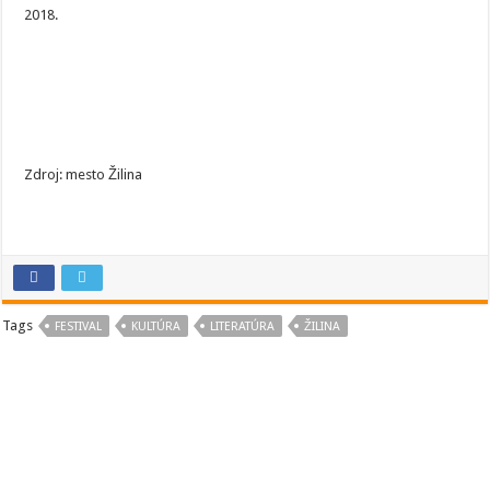
2018.
Zdroj: mesto Žilina
Tags
FESTIVAL
KULTÚRA
LITERATÚRA
ŽILINA