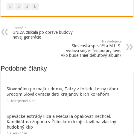
Predošlé
UNIZA získala po oprave budovy
novej generácie
Nasledujúce
Slovenská speváčka M.U.S.
vydáva singel Temporary love.
Ako bude znieť debutový album?
Podobné články
Slovenčinu poznajú z domu, Tatry z fotiek. Letný tábor
Srdcom Slovák vracia deti krajanov k ich koreňom
Uverejnené: 6 dní
Spevácke estrády Fica a Mečiara opakovať nechcel.
Kandidát na župana v Žilinskom kraji stavil na vlastný
hudobný klip
6. júla 2026