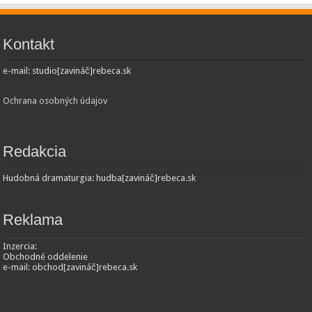
Kontakt
e-mail: studio[zavináč]rebeca.sk
Ochrana osobných údajov
Redakcia
Hudobná dramaturgia: hudba[zavináč]rebeca.sk
Reklama
Inzercia:
Obchodné oddelenie
e-mail: obchod[zavináč]rebeca.sk