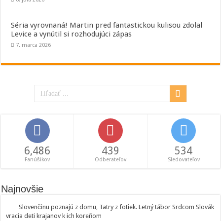
Séria vyrovnaná! Martin pred fantastickou kulisou zdolal
Levice a vynútil si rozhodujúci zápas
7. marca 2026
6,486
439
534
Fanúšikov
Odberateľov
Sledovateľov
Najnovšie
Slovenčinu poznajú z domu, Tatry z fotiek. Letný tábor Srdcom Slovák
vracia deti krajanov k ich koreňom