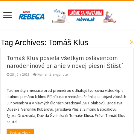
Tag Archives:
Tomáš Klus
Tomáš Klus posiela všetkým oslávencom
narodeninové prianie v novej piesni Štěstí
na
25. júla 2022
Komentáre vypnuté
Tomáš
Klus
posiela
všetkým
Takmer štyri mesiace pred premiérou odhaľujú tvorcovia videoklip s
oslávencom
titulnou piesňou k filmu Přání k narozeninám. Snímka sa objaví v kinách
narodeninové
prianie
3. novembra a v hlavných úlohách predstaví Evu Holubovú, Jaroslava
v novej
Dušeka, Veroniku Kubařovú, Jaroslava Plesla, Simonu Babčákovú,
piesni
Štěstí
Igora Orozoviča, Davida Švehlíka či Tomáše Klusa. Práve Tomáš Klus
sa stal …
Prečítať viac »