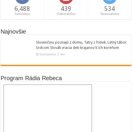
6,488
439
534
Fanúšikov
Odberateľov
Sledovateľov
Najnovšie
Slovenčinu poznajú z domu, Tatry z fotiek. Letný tábor
Srdcom Slovák vracia deti krajanov k ich koreňom
Uverejnené: 2 dni
Program Rádia Rebeca