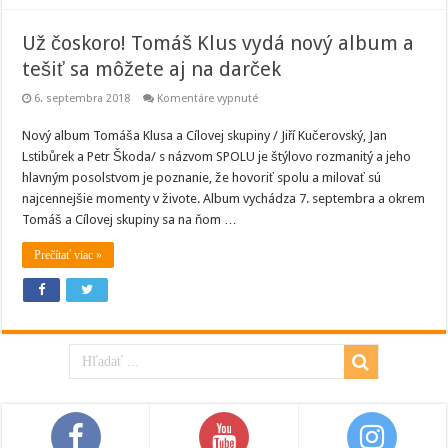
Už čoskoro! Tomáš Klus vydá nový album a
tešiť sa môžete aj na darček
na
6. septembra 2018
Komentáre vypnuté
Už
čoskoro!
Nový album Tomáša Klusa a Cílovej skupiny / Jiří Kučerovský, Jan
Tomáš
Klus
Lstibůrek a Petr Škoda/ s názvom SPOLU je štýlovo rozmanitý a jeho
vydá
nový
hlavným posolstvom je poznanie, že hovoriť spolu a milovať sú
album
najcennejšie momenty v živote. Album vychádza 7. septembra a okrem
a
tešiť
Tomáš a Cílovej skupiny sa na ňom …
sa
môžete
aj
Prečítať viac »
na
darček