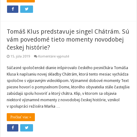
Tomáš Klus predstavuje singel Chátrám. Sú
vám povedomé tieto momenty novodobej
českej histórie?
na
15. júla 2019
Komentáre vypnuté
Tomáš
Klus
Súčasné spoločenské dianie inšpirovalo českého pesničkára Tomáša
predstavuje
singel
Klusa k napísaniu novej skladby Chátrám, ktorá tento mesiac vychádza
Chátrám.
Sú
spoločne s výpravným videoklipom. Významné dobové momenty Text
vám
piesne hovorí o pomyselnom Dome, ktorého obyvatelia stále častejšie
povedomé
tieto
zabúdajú spolu hovoriť a ktorý chátra. Klip, v ktorom sa objavia
momenty
niektoré významné momenty z novodobej českej histórie, vznikol
novodobej
českej
v spolupráci režiséra Marka …
histórie?
Prečítať viac »