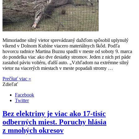
Mimoriadne silný vietor sprevádzaný dažďom spôsobil uplynulý
víkend v Dolnom Kubíne viacero materiálnych škôd. Podľa
hovorcu radnice Martina Buznu spadli v meste od soboty 9. marca
do pondelka viac ako dve desiatky stromov. Jeden z nich pri páde
zasiahol páviu voliéru, ďalší auto. „Vzhľadom na extrémne silný
vietor na viacerých miestach v meste popadali stromy …
Prečítať viac »
Zdieľať
Facebook
Twitter
Bez elektriny je viac ako 17-tisíc
odberných miest. Poruchy hlásia
z mnohých okresov