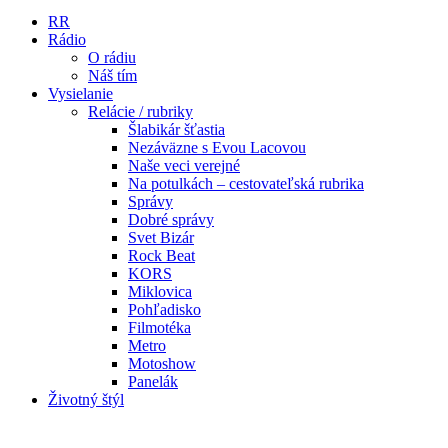
RR
Rádio
O rádiu
Náš tím
Vysielanie
Relácie / rubriky
Šlabikár šťastia
Nezáväzne s Evou Lacovou
Naše veci verejné
Na potulkách – cestovateľská rubrika
Správy
Dobré správy
Svet Bizár
Rock Beat
KORS
Miklovica
Pohľadisko
Filmotéka
Metro
Motoshow
Panelák
Životný štýl