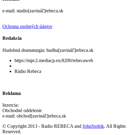
e-mail: studio[zavináč]rebeca.sk
Ochrana osobných údajov
Redakcia
Hudobná dramaturgia: hudba[zavináč]rebeca.sk
https://mpc2.mediacp.eu:8200/rebecaweb
Rádio Rebeca
Reklama
Inzercia:
Obchodné oddelenie
e-mail: obchod[zavináč]rebeca.sk
© Copyright 2013 - Radio REBECA and
JohnSedrik
. All Rights
Reserved.