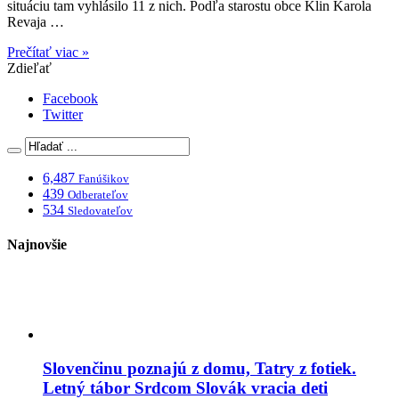
situáciu tam vyhlásilo 11 z nich. Podľa starostu obce Klin Karola
Revaja …
Prečítať viac »
Zdieľať
Facebook
Twitter
6,487
Fanúšikov
439
Odberateľov
534
Sledovateľov
Najnovšie
Slovenčinu poznajú z domu, Tatry z fotiek.
Letný tábor Srdcom Slovák vracia deti