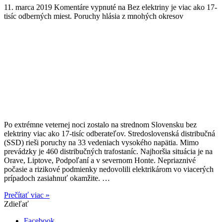
11. marca 2019
Komentáre vypnuté
na Bez elektriny je viac ako 17-
tisíc odberných miest. Poruchy hlásia z mnohých okresov
Po extrémne veternej noci zostalo na strednom Slovensku bez
elektriny viac ako 17-tisíc odberateľov. Stredoslovenská distribučná
(SSD) rieši poruchy na 33 vedeniach vysokého napätia. Mimo
prevádzky je 460 distribučných trafostaníc. Najhoršia situácia je na
Orave, Liptove, Podpoľaní a v severnom Honte. Nepriaznivé
počasie a rizikové podmienky nedovolili elektrikárom vo viacerých
prípadoch zasiahnuť okamžite. …
Prečítať viac »
Zdieľať
Facebook