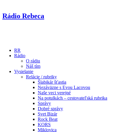
Rádio Rebeca
RR
Rádio
O rádiu
Náš tím
Vysielanie
Relácie / rubriky
Šlabikár šťastia
Nezáväzne s Evou Lacovou
Naše veci verejné
Na potulkách – cestovateľská rubrika
Správy
Dobré správy
Svet Bizár
Rock Beat
KORS
Miklovica