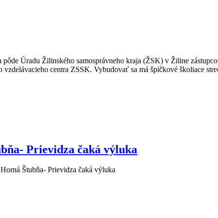
a pôde Úradu Žilinského samosprávneho kraja (ŽSK) v Žiline zástupco
o vzdelávacieho centra ZSSK. Vybudovať sa má špičkové školiace st
ubňa- Prievidza čaká výluka
e Horná Štubňa- Prievidza čaká výluka