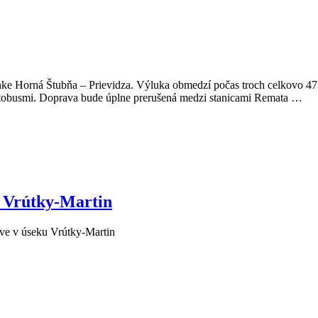
inke Horná Štubňa – Prievidza. Výluka obmedzí počas troch celkovo 4
utobusmi. Doprava bude úplne prerušená medzi stanicami Remata …
u Vrútky-Martin
ve v úseku Vrútky-Martin