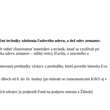
ičné techniky zdobenia ľudového odevu, a tiež odev zemanov.
idieť rôznorodosť materiálov a techník, ktoré sa využívali pri
žka odevu zemanov – nižšej vrstvy šľachty, z oravského a
tovanej prehliadky výstavy a prednášky, ktorú povedie lektorka Eva
ých dňoch od 8. do 16. hodiny (po dohode so zamestnancami KrKS aj v
ých zdrojov ju podporili Fond na podporu umenia a Žilinský