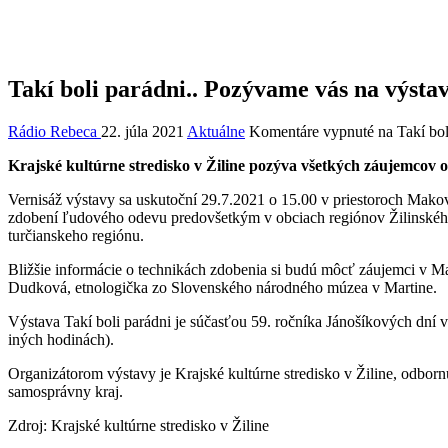
Takí boli parádni.. Pozývame vás na výst
Rádio Rebeca
22. júla 2021
Aktuálne
Komentáre vypnuté
na Takí bo
Krajské kultúrne stredisko v Žiline pozýva všetkých záujemcov o
Vernisáž výstavy sa uskutoční 29.7.2021 o 15.00 v priestoroch Makov
zdobení ľudového odevu predovšetkým v obciach regiónov Žilinského k
turčianskeho regiónu.
Bližšie informácie o technikách zdobenia si budú môcť záujemci v M
Dudková, etnologička zo Slovenského národného múzea v Martine.
Výstava Takí boli parádni je súčasťou 59. ročníka Jánošíkových dní
iných hodinách).
Organizátorom výstavy je Krajské kultúrne stredisko v Žiline, odbo
samosprávny kraj.
Zdroj: Krajské kultúrne stredisko v Žiline