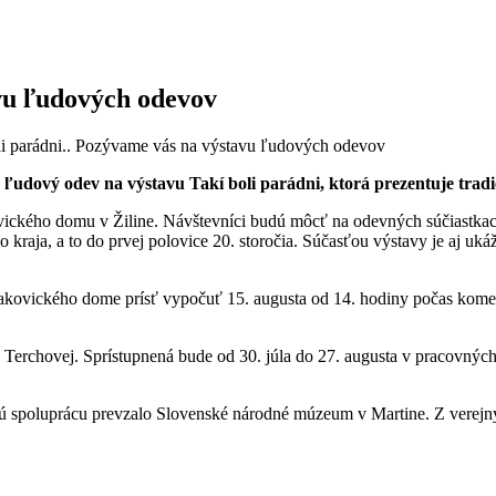
avu ľudových odevov
li parádni.. Pozývame vás na výstavu ľudových odevov
 ľudový odev na výstavu Takí boli parádni, ktorá prezentuje trad
ického domu v Žiline. Návštevníci budú môcť na odevných súčiastkach v
raja, a to do prvej polovice 20. storočia. Súčasťou výstavy je aj uká
akovického dome prísť vypočuť 15. augusta od 14. hodiny počas komen
 v Terchovej. Sprístupnená bude od 30. júla do 27. augusta v pracovn
rnú spoluprácu prevzalo Slovenské národné múzeum v Martine. Z verejn