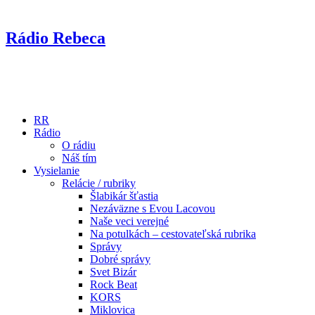
Rádio Rebeca
RR
Rádio
O rádiu
Náš tím
Vysielanie
Relácie / rubriky
Šlabikár šťastia
Nezáväzne s Evou Lacovou
Naše veci verejné
Na potulkách – cestovateľská rubrika
Správy
Dobré správy
Svet Bizár
Rock Beat
KORS
Miklovica