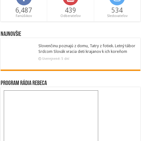
6,487
439
534
Fanúšikov
Odberateľov
Sledovateľov
Najnovšie
Slovenčinu poznajú z domu, Tatry z fotiek. Letný tábor
Srdcom Slovák vracia deti krajanov k ich koreňom
Uverejnené: 5 dní
Program Rádia Rebeca