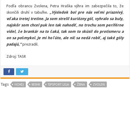
Podľa obrancu Zvolena, Petra Hraška výhra im zabezpečila to, že
skončili druhí v tabuľke.
„Výsledok bol pre nás veľmi priaznivý,
vďaka tretej tretine. Ja som strelil kuriózny gól, vyhralo sa buly,
najskôr som chcel puk len tak nahodiť, no trochu som periférne
videl, že brankár na to čaká, tak som to skúsil do protismeru a
on sa pošmykol. Je mi ho ľúto, ale nič sa nedá robiť, aj také góly
padajú,“
prezradil.
Zdroj: TASR
Tags
HOKEJ
MSHK
TIPSPORT LIGA
ŽIINA
ZVOLEN