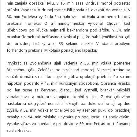
min zaujala dorážka Hvilu, v 16. min zasa Ondruš mohol potrestať
hrúbku Vandana. V druhej tretine išli hostia až dvakrát do vedenia. V
30. min Podešva využil krížnu nahrávku od Hvilu a pomedzi betóny
prekonal Tomeka. O tri minúty neskôr vyrovnal Chovan, keď
učebnicovo po kľučke najmieril bekhendom pod žŕdku. V 34. min
brankár Tomek tak nešťastne rozohral puk, že nabil Jenčíkovi na gól
do prázdnej bránky a o 33 sekúnd neskôr Vandane prudkým
forhendom prekonal Mikoláša ponad jeho lapačku.
Prvýkrát sa Zvolenčania ujali vedenia v 38. min vďaka pomerne
šťastnému gólu Zeleňáka po strele od modrej. V tretej tretine sa
snažili domáci streliť čo najskôr gól a upokojiť priebeh, čo sa im
napokon podarilo v 48. min kurióznym spôsobom. Obranca Hraško
bol len tesne za červenou čiarou, keď vystrelil, brankár Mikoláš
zabalancoval a puk prekvapujúco skončil v sieti. Z dvojgólového
náskoku si už ‚rytieri‘ nenechali ukrojiť, ba dokonca ho aj rapídne
zvýšili, v 52. min vďaka Mitchellovi po vyrazenom puku do prázdnej
bránky a v 54. min zásluhou Kytnára po spolupráci s Handlovským.
Vysoké víťazstvo spečatil v presilovke v 59. min Petráš po tečovanej
strele Hraška.