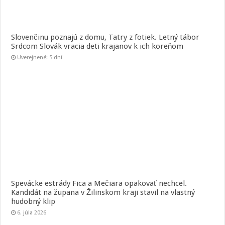
Slovenčinu poznajú z domu, Tatry z fotiek. Letný tábor
Srdcom Slovák vracia deti krajanov k ich koreňom
Uverejnené: 5 dní
Spevácke estrády Fica a Mečiara opakovať nechcel.
Kandidát na župana v Žilinskom kraji stavil na vlastný
hudobný klip
6. júla 2026