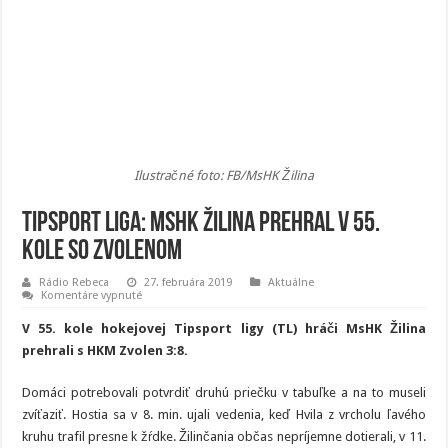
Ilustračné foto: FB/MsHK Žilina
Tipsport liga: MsHK Žilina prehral v 55.
kole so Zvolenom
Rádio Rebeca
27. februára 2019
Aktuálne
na
Komentáre vypnuté
Tipsport
liga:
V 55. kole hokejovej Tipsport ligy (TL) hráči MsHK Žilina
MsHK
Žilina
prehrali s HKM Zvolen 3:8.
prehral
v
55.
Domáci potrebovali potvrdiť druhú priečku v tabuľke a na to museli
kole
so
zvíťaziť. Hostia sa v 8. min. ujali vedenia, keď Hvila z vrcholu ľavého
Zvolenom
kruhu trafil presne k žŕdke. Žilinčania občas nepríjemne dotierali, v 11.