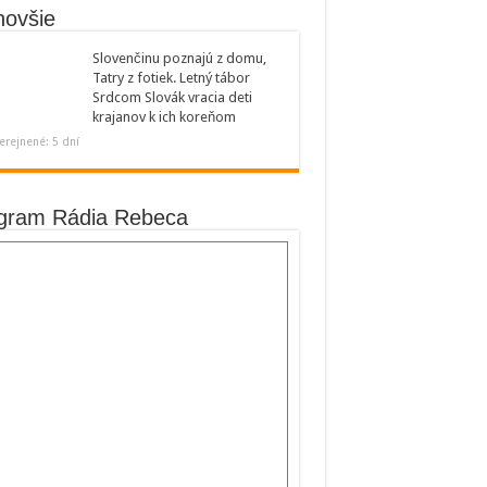
novšie
Slovenčinu poznajú z domu,
Tatry z fotiek. Letný tábor
Srdcom Slovák vracia deti
krajanov k ich koreňom
erejnené: 5 dní
gram Rádia Rebeca