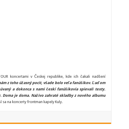
R koncertami v Českej republike, kde ich čakali nadšení
mám z toho úžasný pocit, všade bolo veľa fanúšikov. Ľuďom
vaný a dokonca s nami českí fanúšikovia spievali texty.
v. Doma je doma. Naživo zahraté skladby z nového albumu
ší sa na koncerty frontman kapely Kuly.