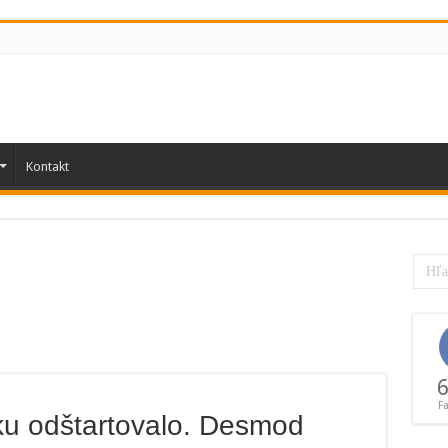
Kontakt
6
F
ku odštartovalo. Desmod