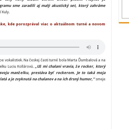
ramu sme zaradili aj malý akustický set, ktorý zahráme
 Kuly.
inke, kde porozprával viac o aktuálnom turné a novom
be vokalistiek. Na českej časti turné bola Marta Ďumbalová a na
elku Luciu Kollárovú.
„Už mi chalani vravia, že rocker, ktorý
í svoju manželku, prestáva byť rockerom. Je to taká moja
zlatá a je zvyknutá na chalanov a na ich drsný humor,“
smeje