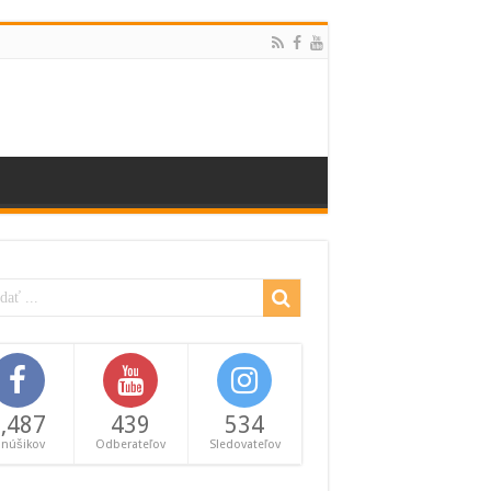
,487
439
534
anúšikov
Odberateľov
Sledovateľov