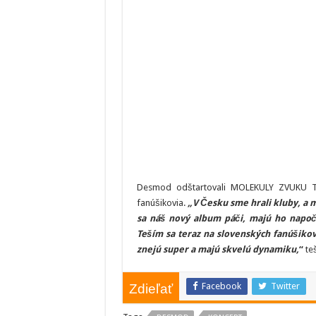
Desmod odštartovali MOLEKULY ZVUKU TOU
fanúšikovia.
„V Česku sme hrali kluby, a 
sa náš nový album páči, majú ho napočú
Teším sa teraz na slovenských fanúšiko
znejú super a majú skvelú dynamiku,
“
te
Facebook
Twitter
Zdieľať