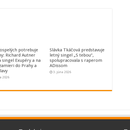
dospelých potrebuje
Slávka Tkáčová predstavuje
hy: Richard Autner
letný singel „S tebou“,
a singel Exupéry a na
spolupracovala s raperom
 zamieri do Prahy a
ADissom
lavy
3. júna 2026
na 2026