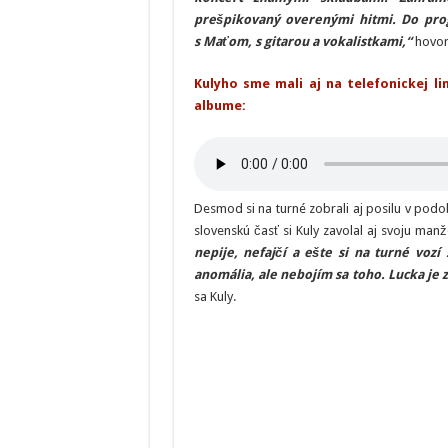
prešpikovaný overenými hitmi. Do prog
s Maťom, s gitarou a vokalistkami,“
hovorí
Kulyho sme mali aj na telefonickej l
albume:
Desmod si na turné zobrali aj posilu v podo
slovenskú časť si Kuly zavolal aj svoju manž
nepije, nefajčí a ešte si na turné voz
anomália, ale nebojím sa toho. Lucka je 
sa Kuly.