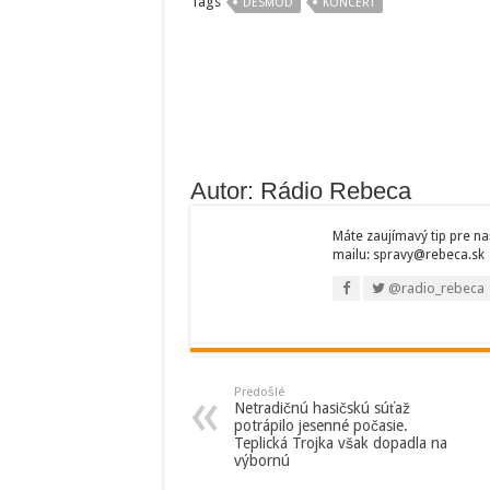
Tags
DESMOD
KONCERT
Autor: Rádio Rebeca
Máte zaujímavý tip pre na
mailu: spravy@rebeca.sk
@radio_rebeca
Predošlé
Netradičnú hasičskú súťaž
potrápilo jesenné počasie.
Teplická Trojka však dopadla na
výbornú