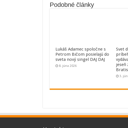
Podobné články
Lukáš Adamec spoločne s
Svet 
Petrom Bičom posielajú do
príbe
sveta nový singel DAJ DAJ
vydáv
jeseň
8. júna 2026
Bratis
3. jú