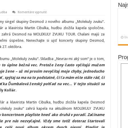
Naj
na
udba
Komentáre vypnuté
Turné
Molekuly
lny singel skupiny Desmod z nového albumu „Molekuly zvuku“.
zvuku
odštartovalo.
r a klavirista Martin Cibulka, hudbu zložila kapela spoločne.
Desmod
mu zahrá Desmod na MOLEKULY ZVUKU TOUR. Chalani majú za
zahrá
Uv
aj
eľmi úspešne. Nenechajte si ujsť koncerty skupiny Desmod,
v
Martine!
k 27. októbra.
Pro
lbumu „Molekuly zvuku“. Skladba „Nevrav mi aký som“ je o tom,
e to úplne bežná vec. Pretože ženy často vyčítajú mužom
uje žene – už mi prosím nevyčítaj moje chyby, jednoducho
 spýtaj sa ma na to podstatné, či ťa mám ešte stále rád, či
aťka Ďumbalová ženský pohľad na vec… V tejto situácii sa
y Kollár.
ár a klavirista Martin Cibulka, hudbu zložila kapela Desmod
„Molekuly zvuku“ zahrá kapela na aktuálnom MOLEKULY ZVUKU
v koncertnom playliste hneď ako druhá v poradí. Začíname
 pre nás nezvyčajné. Vždy sme totiž doteraz štartovali
e celý nový album okrem dvoch piesní. Playlist je