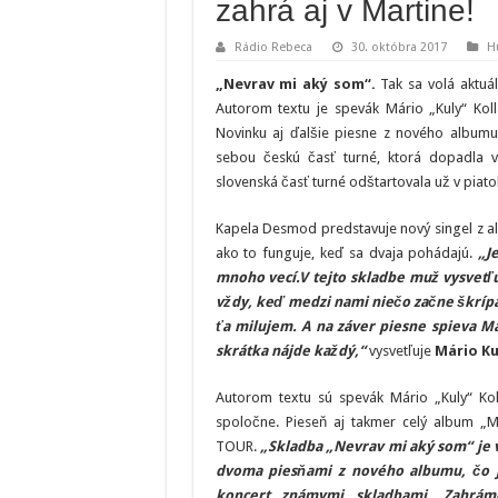
zahrá aj v Martine!
Rádio Rebeca
30. októbra 2017
H
„Nevrav mi aký som“.
Tak sa volá aktuá
Autorom textu je spevák Mário „Kuly“ Kollá
Novinku aj ďalšie piesne z nového albu
sebou českú časť turné, ktorá dopadla v
slovenská časť turné odštartovala už v piato
Kapela Desmod predstavuje nový singel z a
ako to funguje, keď sa dvaja pohádajú.
„J
mnoho vecí.V tejto skladbe muž vysvetľ
vždy, keď medzi nami niečo začne škrípať,
ťa milujem. A na záver piesne spieva M
skrátka nájde každý,“
vysvetľuje
Mário Kul
Autorom textu sú spevák Mário „Kuly“ Koll
spoločne. Pieseň aj takmer celý album 
TOUR.
„Skladba „Nevrav mi aký som“ je 
dvoma piesňami z nového albumu, čo je
koncert známymi skladbami. Zahrám