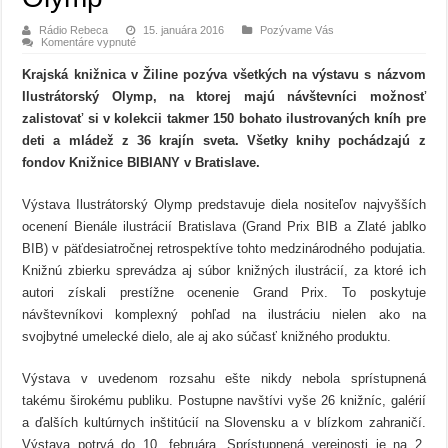
Rádio Rebeca
15. januára 2016
Pozývame Vás
na
Komentáre vypnuté
Unikátna
výstava
Krajská knižnica v Žiline pozýva všetkých na výstavu s názvom
Ilustrátorský
Olymp
Ilustrátorský Olymp, na ktorej majú návštevníci možnosť
zalistovať si v kolekcii takmer 150 bohato ilustrovaných kníh pre
deti a mládež z 36 krajín sveta. Všetky knihy pochádzajú z
fondov Knižnice BIBIANY v Bratislave.
Výstava Ilustrátorský Olymp predstavuje diela nositeľov najvyšších
ocenení Bienále ilustrácií Bratislava (Grand Prix BIB a Zlaté jablko
BIB) v päťdesiatročnej retrospektíve tohto medzinárodného podujatia.
Knižnú zbierku sprevádza aj súbor knižných ilustrácií, za ktoré ich
autori získali prestížne ocenenie Grand Prix. To poskytuje
návštevníkovi komplexný pohľad na ilustráciu nielen ako na
svojbytné umelecké dielo, ale aj ako súčasť knižného produktu.
Výstava v uvedenom rozsahu ešte nikdy nebola sprístupnená
takému širokému publiku. Postupne navštívi vyše 26 knižníc, galérií
a ďalších kultúrnych inštitúcií na Slovensku a v blízkom zahraničí.
Výstava potrvá do 10. februára. Sprístupnená verejnosti je na 2.