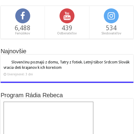
6,488
439
534
Fanúšikov
Odberateľov
Sledovateľov
Najnovšie
Slovenčinu poznajú z domu, Tatry z fotiek. Letný tábor Srdcom Slovák
vracia deti krajanov k ich koreňom
Uverejnené: 3 dni
Program Rádia Rebeca