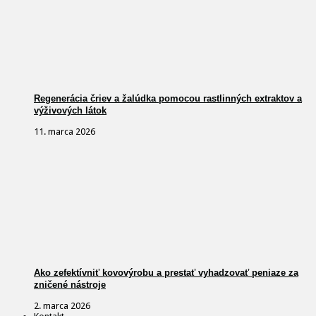
Regenerácia čriev a žalúdka pomocou rastlinných extraktov a
výživových látok
11. marca 2026
Ako zefektívniť kovovýrobu a prestať vyhadzovať peniaze za
zničené nástroje
2. marca 2026