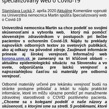
špecializovaný web o Covid-19
Stanislava Lucká
2. apríla 2020
Aktuálne
Komentáre vypnuté
na Univerzitná nemocnica Martin spúšťa špecializovaný web
o Covid-19
Univerzitná nemocnica Martin sa chce podeliť so svojimi
skúsenosťami a vytvorila web, ktorý má pomôcť
slovenským zdravotníkom v postupoch pri liečbe
pacientov s ochorením Covid-19. Nájdu tu preklady
najnovších odborných textov zo svetových publikácii,
ako aj odkazy na pôvodné zdroje. Zaujímavé informácie
prinesie aj širokej verejnosti. Informačný web
korona.unm.sk
je zameraný na tri kľúčové oblasti –
aktuálnu epidemiologickú situáciu na Slovensku a vo
svete, odporúčania pre laickú verejnosť a
najrozsiahlejšou časťou sú materiály pre odbornú
verejnosť.
Odborné materiály určené pre lekársku verejnosť budú na
stránke postupne pribúdať a lekári tu nájdu praktické
informácie, ktoré im môžu výrazne pomôcť pri manažmente
zdravotnej starostlivosti o COVID pozitívneho pacienta.
„Chceme sa s kolegami podeliť o naše názory a
skúsenosti, s ktorými sme sa stretli. S problémami, ktoré