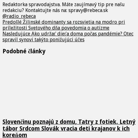
Redaktorka spravodajstva. Máte zaujímavý tip pre našu
redakciu? Kontaktujte nás na: spravy@rebeca.sk
@radio_rebeca
Predošlé
Žilinské dominanty sa rozsvietia na modro pri
príležitosti Svetového dňa povedomia o autizme
Nasledujúce
Ako udržať dieťa doma počas pandémie? Otec
spravil synovi takýto ponižujúci účes
Podobné články
Slovenčinu poznajú z domu, Tatry z fotiek. Letný
tábor Srdcom Slovák vracia deti krajanov k ich
koreňom