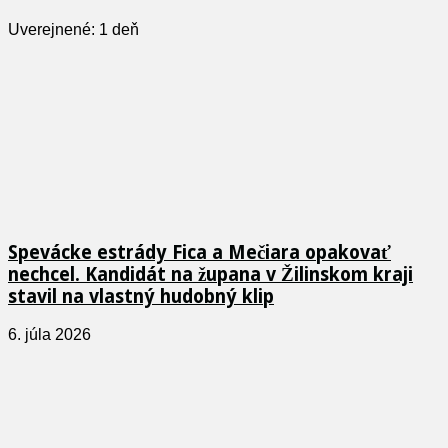
Uverejnené: 1 deň
Spevácke estrády Fica a Mečiara opakovať
nechcel. Kandidát na župana v Žilinskom kraji
stavil na vlastný hudobný klip
6. júla 2026