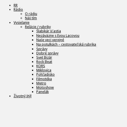
RR
Rádio
O rádiu
Náš tím
Vysielanie
Relácie / rubriky
Šlabikár šťastia
Nezáväzne s Evou Lacovou
Naše veci verejné
Na potulkách – cestovateľská rubrika
Správy
Dobré správy
Svet Bizár
Rock Beat
KORS
Miklovica
Pohľadisko
Filmotéka
Metro
Motoshow
Panelák
Životný štýl