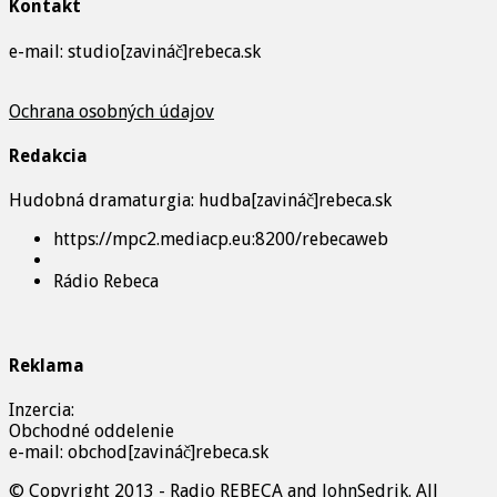
Kontakt
e-mail: studio[zavináč]rebeca.sk
Ochrana osobných údajov
Redakcia
Hudobná dramaturgia: hudba[zavináč]rebeca.sk
https://mpc2.mediacp.eu:8200/rebecaweb
Rádio Rebeca
Reklama
Inzercia:
Obchodné oddelenie
e-mail: obchod[zavináč]rebeca.sk
© Copyright 2013 - Radio REBECA and
JohnSedrik
. All