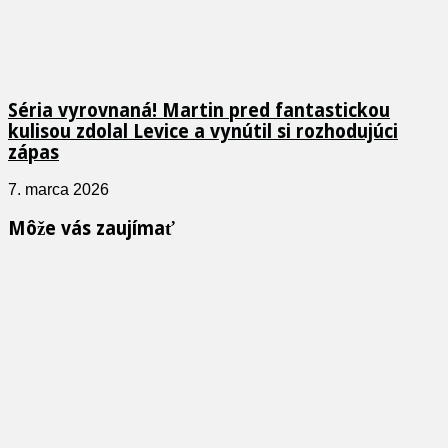
Séria vyrovnaná! Martin pred fantastickou
kulisou zdolal Levice a vynútil si rozhodujúci
zápas
7. marca 2026
Môže vás zaujímať