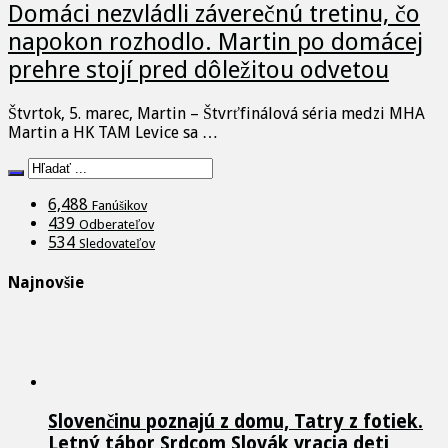
Domáci nezvládli záverečnú tretinu, čo
napokon rozhodlo. Martin po domácej
prehre stojí pred dôležitou odvetou
Štvrtok, 5. marec, Martin – Štvrťfinálová séria medzi MHA
Martin a HK TAM Levice sa …
6,488
Fanúšikov
439
Odberateľov
534
Sledovateľov
Najnovšie
Slovenčinu poznajú z domu, Tatry z fotiek.
Letný tábor Srdcom Slovák vracia deti