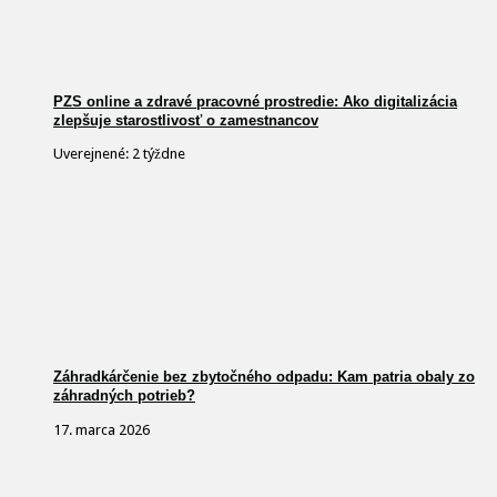
PZS online a zdravé pracovné prostredie: Ako digitalizácia
zlepšuje starostlivosť o zamestnancov
Uverejnené: 2 týždne
Záhradkárčenie bez zbytočného odpadu: Kam patria obaly zo
záhradných potrieb?
17. marca 2026