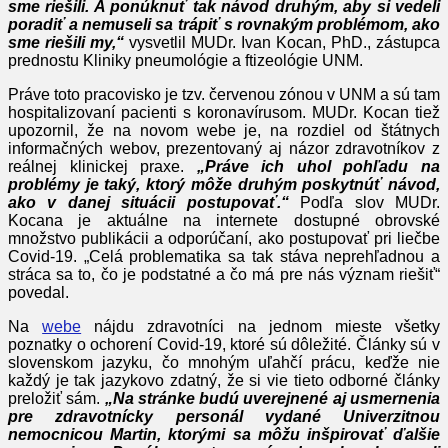
sme riešili. A ponúknuť tak návod druhým, aby si vedeli
poradiť a nemuseli sa trápiť s rovnakým problémom, ako
sme riešili my,“
vysvetlil MUDr. Ivan Kocan, PhD., zástupca
prednostu Kliniky pneumológie a ftizeológie UNM.
Práve toto pracovisko je tzv. červenou zónou v UNM a sú tam
hospitalizovaní pacienti s koronavírusom. MUDr. Kocan tiež
upozornil, že na novom webe je, na rozdiel od štátnych
informačných webov, prezentovaný aj názor zdravotníkov z
reálnej klinickej praxe.
„Práve ich uhol pohľadu na
problémy je taký, ktorý môže druhým poskytnúť návod,
ako v danej situácii postupovať.“
Podľa slov MUDr.
Kocana je aktuálne na internete dostupné obrovské
množstvo publikácii a odporúčaní, ako postupovať pri liečbe
Covid-19. „Celá problematika sa tak stáva neprehľadnou a
stráca sa to, čo je podstatné a čo má pre nás význam riešiť“
povedal.
Na
webe
nájdu zdravotníci na jednom mieste všetky
poznatky o ochorení Covid-19, ktoré sú dôležité. Články sú v
slovenskom jazyku, čo mnohým uľahčí prácu, keďže nie
každý je tak jazykovo zdatný, že si vie tieto odborné články
preložiť sám.
„Na stránke budú uverejnené aj usmernenia
pre zdravotnícky personál vydané Univerzitnou
nemocnicou Martin, ktorými sa môžu inšpirovať ďalšie