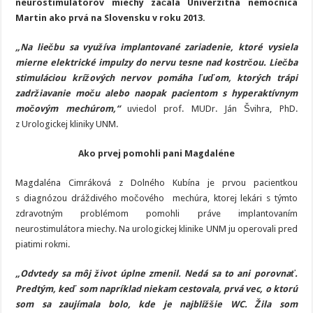
neurostimulátorov miechy začala Univerzitná nemocnica
Martin ako prvá na Slovensku v roku 2013.
„Na liečbu sa využíva implantované zariadenie, ktoré vysiela
mierne elektrické impulzy do nervu tesne nad kostrčou. Liečba
stimuláciou krížových nervov pomáha ľuďom, ktorých trápi
zadržiavanie moču alebo naopak pacientom s hyperaktívnym
močovým mechúrom,“
uviedol prof. MUDr. Ján Švihra, PhD.
z Urologickej kliniky UNM.
Ako prvej pomohli pani Magdaléne
Magdaléna Cimráková z Dolného Kubína je prvou pacientkou
s diagnózou dráždivého močového mechúra, ktorej lekári s týmto
zdravotným problémom pomohli práve implantovaním
neurostimulátora miechy. Na urologickej klinike UNM ju operovali pred
piatimi rokmi.
„Odvtedy sa môj život úplne zmenil. Nedá sa to ani porovnať.
Predtým, keď som napríklad niekam cestovala, prvá vec, o ktorú
som sa zaujímala bolo, kde je najbližšie WC. Žila som