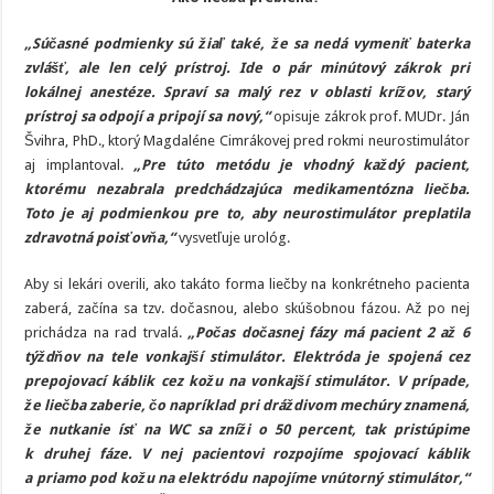
„Súčasné podmienky sú žiaľ také, že sa nedá vymeniť baterka
zv
lášť, ale len celý prístroj. Ide o pár minútový zákrok pri
lokálnej anestéze. Spraví sa malý rez v oblasti krížov, starý
prístroj sa odpojí a pripojí sa nový,“
opisuje zákrok prof. MUDr. Ján
Švihra, PhD., ktorý Magdaléne Cimrákovej pred rokmi neurostimulátor
aj implantoval.
„Pre túto metódu je vhodný každý pacient,
ktorému nezabrala predchádzajúca medikamentózna liečba.
Toto je aj podmienkou pre to, aby neurostimulátor preplatila
zdravotná poisťovňa,“
vysvetľuje urológ.
Aby si lekári overili, ako takáto forma liečby na konkrétneho pacienta
zaberá, začína sa tzv. dočasnou, alebo skúšobnou fázou. Až po nej
prichádza na rad trvalá.
„Počas dočasnej fázy má pacient 2 až 6
týždňov na tele vonkajší stimulátor. Elektróda je spojená cez
prepojovací káblik cez kožu na vonkajší stimulátor. V prípade,
že liečba zaberie, čo napríklad pri dráždivom mechúry znamená,
že nutkanie ísť na WC sa zníži o 50 percent, tak pristúpime
k druhej fáze. V nej pacientovi rozpojíme spojovací káblik
a priamo pod kožu na elektródu napojíme vnútorný stimulátor,“