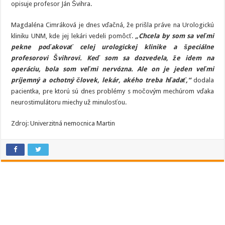
opisuje profesor Ján Švihra.
Magdaléna Cimráková je dnes vďačná, že prišla práve na Urologickú
kliniku UNM, kde jej lekári vedeli pomôcť.
„Chcela by som sa veľmi
pekne poďakovať celej urologickej klinike a špeciálne
profesorovi Švihrovi. Keď som sa dozvedela, že idem na
operáciu, bola som veľmi nervózna. Ale on je jeden veľmi
príjemný a ochotný človek, lekár, akého treba hľadať,“
dodala
pacientka, pre ktorú sú dnes problémy s močovým mechúrom vďaka
neurostimulátoru miechy už minulosťou.
Zdroj: Univerzitná nemocnica Martin