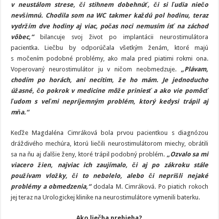
v neustálom strese, či stihnem dobehnúť, či si ľudia niečo
nevšimnú. Chodila som na WC takmer každú pol hodinu, teraz
vydržím dve hodiny aj viac, počas noci nemusím ísť na záchod
vôbec,“
bilancuje svoj život po implantácii neurostimulátora
pacientka. Liečbu by odporúčala všetkým ženám, ktoré majú
s močením podobné problémy, ako mala pred piatimi rokmi ona.
Voperovaný neurostimulátor ju v ničom neobmedzuje.
„Plávam,
chodím po horách, ani necítim, že ho mám. Je jednoducho
úžasné, čo pokrok v medicíne môže priniesť a ako vie pomôcť
ľudom s veľmi nepríjemným problém, ktorý kedysi trápil aj
mňa.“
Keďže Magdaléna Cimráková bola prvou pacientkou s diagnózou
dráždivého mechúra, ktorú liečili neurostimulátorom miechy, obrátili
sa na ňu aj ďalšie ženy, ktoré trápil podobný problém.
„Ozvalo sa mi
viacero žien, najviac ich zaujímalo, či aj po zákroku stále
používam vložky, či to nebolelo, alebo či neprišli nejaké
problémy a obmedzenia,“
dodala M. Cimráková. Po piatich rokoch
jej teraz na Urologickej klinike na neurostimulátore vymenili baterku.
Ako liečba prebieha?