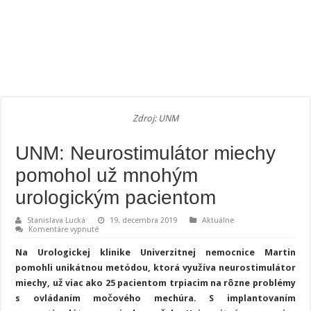
Zdroj: UNM
UNM: Neurostimulátor miechy
pomohol už mnohým
urologickým pacientom
Stanislava Lucká
19. decembra 2019
Aktuálne
na
Komentáre vypnuté
UNM:
Neurostimulátor
Na Urologickej klinike Univerzitnej nemocnice Martin
miechy
pomohol
pomohli unikátnou metódou, ktorá využíva neurostimulátor
už
miechy, už viac ako 25 pacientom trpiacim na rôzne problémy
mnohým
urologickým
s ovládaním močového mechúra. S implantovaním
pacientom