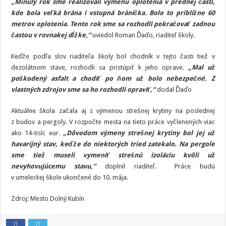
„Minulý rok sme realizovali výmenu oplotenia v prednej časti,
kde bola veľká brána i vstupná bránička. Bolo to približne 60
metrov oplotenia. Tento rok sme sa rozhodli pokračovať zadnou
častou v rovnakej dĺžke,“
uviedol Roman Ďaďo, riaditeľ školy.
Keďže podľa slov riaditeľa školy bol chodník v tejto časti tiež v
dezolátnom stave, rozhodli sa pristúpiť k jeho oprave.
„Mal už
poškodený asfalt a chodiť po ňom už bolo nebezpečné. Z
vlastných zdrojov sme sa ho rozhodli opraviť,“
dodal Ďaďo
Aktuálne škola začala aj s výmenou strešnej krytiny na poslednej
z budov a pergoly. V rozpočte mesta na tieto práce vyčlenených viac
ako 14-tisíc eur.
„Dôvodom výmeny strešnej krytiny bol jej už
havarijný stav, keďže do niektorých tried zatekalo. Na pergole
sme tiež museli vymeniť strešnú izoláciu kvôli už
nevyhovujúcemu stavu,“
doplnil riaditeľ. Práce budú
v umeleckej škole ukončené do 10. mája.
Zdroj: Mesto Dolný Kubín