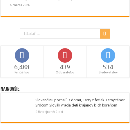
7. marca 2026
6,488
439
534
Fanúšikov
Odberateľov
Sledovateľov
Najnovšie
Slovenčinu poznajú z domu, Tatry z fotiek. Letný tábor
Srdcom Slovák vracia deti krajanov k ich koreňom
Uverejnené: 2 dni