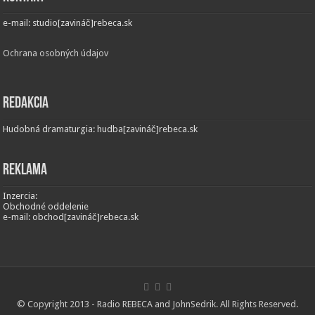
e-mail: studio[zavináč]rebeca.sk
Ochrana osobných údajov
Redakcia
Hudobná dramaturgia: hudba[zavináč]rebeca.sk
Reklama
Inzercia:
Obchodné oddelenie
e-mail: obchod[zavináč]rebeca.sk
© Copyright 2013 - Radio REBECA and
JohnSedrik
. All Rights Reserved.