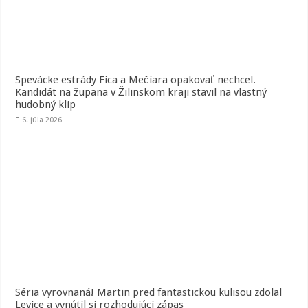
Spevácke estrády Fica a Mečiara opakovať nechcel.
Kandidát na župana v Žilinskom kraji stavil na vlastný
hudobný klip
6. júla 2026
Séria vyrovnaná! Martin pred fantastickou kulisou zdolal
Levice a vynútil si rozhodujúci zápas