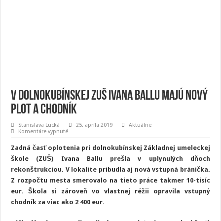
V dolnokubínskej ZUŠ Ivana Ballu majú nový
plot a chodník
Stanislava Lucká
25. apríla 2019
Aktuálne
na
Komentáre vypnuté
V
dolnokubínskej
Zadná časť oplotenia pri dolnokubínskej Základnej umeleckej
ZUŠ
Ivana
škole (ZUŠ) Ivana Ballu prešla v uplynulých dňoch
Ballu
rekonštrukciou. V lokalite pribudla aj nová vstupná bránička.
majú
nový
Z rozpočtu mesta smerovalo na tieto práce takmer 10-tisíc
plot
a
eur. Škola si zároveň vo vlastnej réžii opravila vstupný
chodník
chodník za viac ako 2 400 eur.