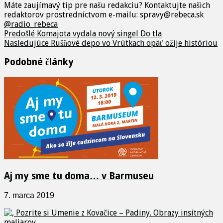
Máte zaujímavý tip pre našu redakciu? Kontaktujte našich
redaktorov prostredníctvom e-mailu: spravy@rebeca.sk
@radio_rebeca
Predošlé
Komajota vydala nový singel Do tla
Nasledujúce
Rušňové depo vo Vrútkach opäť ožije históriou
Podobné články
Aj my sme tu doma… v Barmuseu
7. marca 2019