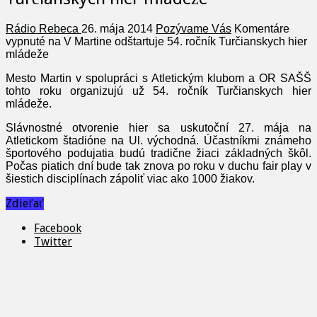
Rádio Rebeca
26. mája 2014
Pozývame Vás
Komentáre
vypnuté
na V Martine odštartuje 54. ročník Turčianskych hier
mládeže
Mesto Martin v spolupráci s Atletickým klubom a OR SAŠŠ
tohto roku organizujú už 54. ročník Turčianskych hier
mládeže.
Slávnostné otvorenie hier sa uskutoční 27. mája na
Atletickom štadióne na Ul. východná. Účastníkmi známeho
športového podujatia budú tradične žiaci základných škôl.
Počas piatich dní bude tak znova po roku v duchu fair play v
šiestich disciplínach zápoliť viac ako 1000 žiakov.
Zdieľať
Facebook
Twitter