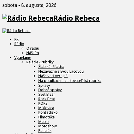
sobota - 8. augusta, 2026
Rádio Rebeca
RR
Rádio
O rádiu
Náš tím
Vysielanie
Relácie / rubriky
Šlabikár šťastia
Nezáväzne s Evou Lacovou
Naše veci verejné
Na potulkách – cestovateľská rubrika
Správy
Dobré správy
Svet Bizár
Rock Beat
KORS
Miklovica
Pohľadisko
Filmotéka
Metro
Motoshow
Panelák