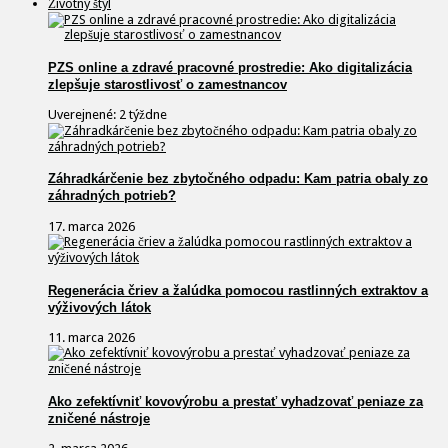
Životný štýl
PZS online a zdravé pracovné prostredie: Ako digitalizácia
zlepšuje starostlivosť o zamestnancov
Uverejnené: 2 týždne
Záhradkárčenie bez zbytočného odpadu: Kam patria obaly zo
záhradných potrieb?
17. marca 2026
Regenerácia čriev a žalúdka pomocou rastlinných extraktov a
výživových látok
11. marca 2026
Ako zefektívniť kovovýrobu a prestať vyhadzovať peniaze za
zničené nástroje