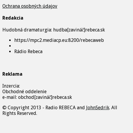
Ochrana osobných údajov
Redakcia
Hudobná dramaturgia: hudba[zavináč]rebeca.sk
https://mpc2.mediacp.eu:8200/rebecaweb
Rádio Rebeca
Reklama
Inzercia:
Obchodné oddelenie
e-mail: obchod[zavináč]rebeca.sk
© Copyright 2013 - Radio REBECA and
JohnSedrik
. All
Rights Reserved.