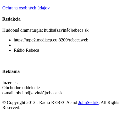
Ochrana osobných údajov
Redakcia
Hudobná dramaturgia: hudba[zavináč]rebeca.sk
https://mpc2.mediacp.eu:8200/rebecaweb
Rádio Rebeca
Reklama
Inzercia:
Obchodné oddelenie
e-mail: obchod[zavináč]rebeca.sk
© Copyright 2013 - Radio REBECA and
JohnSedrik
. All Rights
Reserved.