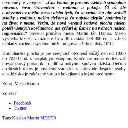
otvorené pre verejnosť.
„Čas Vianoc je pre nás všetkých symbolom
návratu, času stráveného s rodinou a pokoja. Či už ide
o obyvateľov nášho mesta alebo tých, čo sa vrátia len aby strávili
sviatky s rodinou, našim cieľom je čo najviac zlepšiť podmienky
na život v meste. Verím, že nová verejná ľadová plocha nielen
poteší všetkých korčuliarov, ale vyčarí aj úsmev na tvárach našich
najmenších,“
povedal primátor mesta Martin Ján Danko. Mesto
výstavba klziska v rozmere 15 x 30 m stála 138 000 eur a vďaka
ochladzovaciemu systému môže fungovať až do teploty 10°C.
Korčuliarska plocha je pre verejnosť otvorená každý deň od 10:00
do 20:00 hod. s bezplatným vstupom. Korčuliari musia dodržiavať
prevádzkový poriadok a riadiť sa pokynmi správcu klziska. Deťom
do šiestich rokov je povolený vstup len v sprievode dospelej osoby
a na klzisko je zakázaný vstup s hokejkami a inými predmetmi.
Zdroj: Mesto Martin
Zdieľať
Facebook
Twitter
Tags
Klzisko
Martin
MESTO