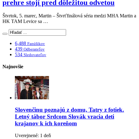
prehre stojí pred dôležitou odvetou
Štvrtok, 5. marec, Martin – Štvrťfinálová séria medzi MHA Martin a
HK TAM Levice sa …
6,488
Fanúšikov
439
Odberateľov
534
Sledovateľov
Najnovšie
Slovenčinu poznajú z domu, Tatry z fotiek.
Letný tábor Srdcom Slovák vracia deti
krajanov k ich koreňom
Uverejnené: 1 deň