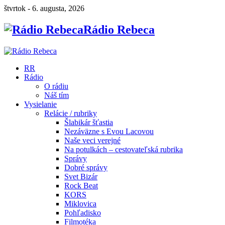
štvrtok - 6. augusta, 2026
Rádio Rebeca
RR
Rádio
O rádiu
Náš tím
Vysielanie
Relácie / rubriky
Šlabikár šťastia
Nezáväzne s Evou Lacovou
Naše veci verejné
Na potulkách – cestovateľská rubrika
Správy
Dobré správy
Svet Bizár
Rock Beat
KORS
Miklovica
Pohľadisko
Filmotéka