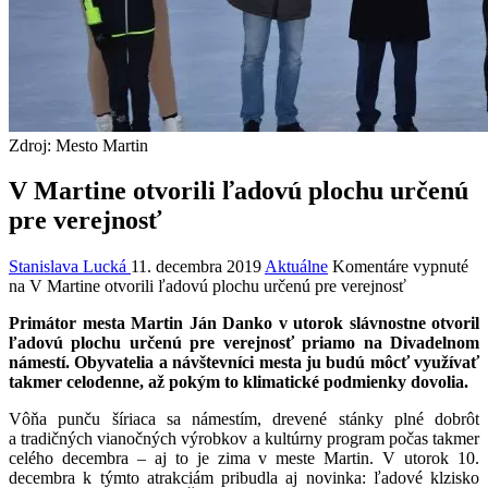
Zdroj: Mesto Martin
V Martine otvorili ľadovú plochu určenú
pre verejnosť
Stanislava Lucká
11. decembra 2019
Aktuálne
Komentáre vypnuté
na V Martine otvorili ľadovú plochu určenú pre verejnosť
Primátor mesta Martin Ján Danko v utorok slávnostne otvoril
ľadovú plochu určenú pre verejnosť priamo na Divadelnom
námestí. Obyvatelia a návštevníci mesta ju budú môcť využívať
takmer celodenne, až pokým to klimatické podmienky dovolia.
Vôňa punču šíriaca sa námestím, drevené stánky plné dobrôt
a tradičných vianočných výrobkov a kultúrny program počas takmer
celého decembra – aj to je zima v meste Martin. V utorok 10.
decembra k týmto atrakciám pribudla aj novinka: ľadové klzisko