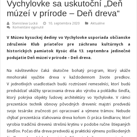
Vychylovke sa uskutoční „Deň
múzeí v prírode – Deň dreva“
Stanislava Lucká
10. septembra 2020
Aktuálne
na
Komentáre vypnuté
V Múzeu
kysuckej
V Múzeu kysuckej dediny vo Vychylovke usporiada občianske
dediny
vo
združenie Klub priateľov pre záchranu kultúrnych a
Vychylovke
historických pamiatok Kysúc dňa 13. septembra jedinečné
sa
uskutoční
podujatie Deň múzeí v prírode – Deň dreva.
„Deň
múzeí
v
Na návštevníkov čaká skutočne bohatý program, ktorý ukáže
prírode
–
mnohoraké využitie dreva v každodennom živote predkov.
Deň
dreva“
V jednotlivých usadlostiach budú roztrúsení remeselníci, ktorí budú
predvádzať ukážky spracovania dreva ako výrobu a pokládku šindľa,
ktorý pokrýva objekty ľudovej architektúry vo Vychylovke. V rámci
prezentácie techník obnovy pôvodných dreveníc majstri predvedú
svoje tesárske zručnosti pri opracovaní a výmene trámov. Nebude
chýbať prezentácia sťahovania dreva koňom či práca šindliarov, ktorí
vyrobia tradičnú drevenú strešnú krytinu v podobe ručne štiepaných
šindľov. Počas dňa dreva predvedú aj praktickú výmenu poškodených