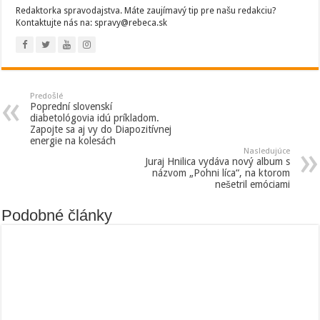
Redaktorka spravodajstva. Máte zaujímavý tip pre našu redakciu?
Kontaktujte nás na: spravy@rebeca.sk
Predošlé
Poprední slovenskí
diabetológovia idú príkladom.
Zapojte sa aj vy do Diapozitívnej
energie na kolesách
Nasledujúce
Juraj Hnilica vydáva nový album s
názvom „Pohni líca“, na ktorom
nešetril emóciami
Podobné články