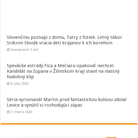
Slovenčinu poznajú z domu, Tatry z fotiek. Letný tábor
Srdcom Slovák vracia deti krajanov k ich koreňom
Uverejnené: 5 dní
Spevácke estrády Fica a Mečiara opakovať nechcel.
Kandidát na župana v Žilinskom kraji stavil na vlastný
hudobný klip
6. júla 2026
Séria vyrovnaná! Martin pred fantastickou kulisou zdolal
Levice a vynútil si rozhodujúci zápas
7. marca 2026