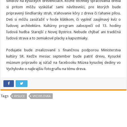
šindľov na kysuckých dreveniciach. Rôzne techniky spracovania dreva
si pritom môžu vyskúšať sami návštevníci, pre ktorých bude
pripravený šindliarsky struh, sťahovanie kôry z dreva či ťahanie pílou.
Deti si môžu zasúťažiť v hode klátikom, či vyplniť zaujímavý kvíz o
ľudovej architektúre. Kultúrny program zabezpečí od 13. hodiny
ľudová hudba Starejší z Novej Bystrice. Nebude chýbať ani tradičná
ľudová strava a to zemiakové placky a kapustniaky.
Podujatie bude zrealizované s finančnou podporou Ministerstva
kultúry SR. Keďže mesiac september bude patriť drevu, Kysucké
múzeum pripravilo aj súťaž na facebooku Múzea kysuckej dediny vo
Vychylovke o najkrajšiu fotografiu na tému dreva.
Tags
KYSUCE
VYCHYLOVKA