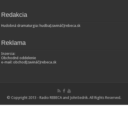
Redakcia
Hudobná dramaturgia: hudba[zavináč]rebeca.sk
Reklama
Inzercia:
Obchodné oddelenie
e-mail: obchod[zavináč]rebeca.sk
© Copyright 2013 - Radio REBECA and
JohnSedrik
. All Rights Reserved.