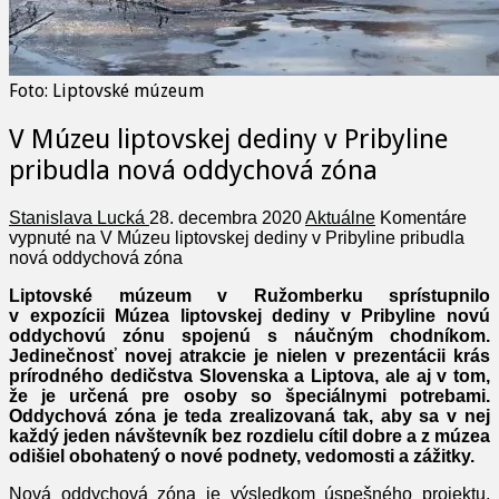
Foto: Liptovské múzeum
V Múzeu liptovskej dediny v Pribyline
pribudla nová oddychová zóna
Stanislava Lucká
28. decembra 2020
Aktuálne
Komentáre
vypnuté
na V Múzeu liptovskej dediny v Pribyline pribudla
nová oddychová zóna
Liptovské múzeum v Ružomberku sprístupnilo
v expozícii Múzea liptovskej dediny v Pribyline novú
oddychovú zónu spojenú s náučným chodníkom.
Jedinečnosť novej atrakcie je nielen v prezentácii krás
prírodného dedičstva Slovenska a Liptova, ale aj v tom,
že je určená pre osoby so špeciálnymi potrebami.
Oddychová zóna je teda zrealizovaná tak, aby sa v nej
každý jeden návštevník bez rozdielu cítil dobre a z múzea
odišiel obohatený o nové podnety, vedomosti a zážitky.
Nová oddychová zóna je výsledkom úspešného projektu,