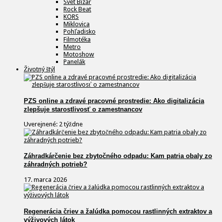
Svet Bizár
Rock Beat
KORS
Miklovica
Pohľadisko
Filmotéka
Metro
Motoshow
Panelák
Životný štýl
PZS online a zdravé pracovné prostredie: Ako digitalizácia
zlepšuje starostlivosť o zamestnancov
Uverejnené: 2 týždne
Záhradkárčenie bez zbytočného odpadu: Kam patria obaly zo
záhradných potrieb?
17. marca 2026
Regenerácia čriev a žalúdka pomocou rastlinných extraktov a
výživových látok