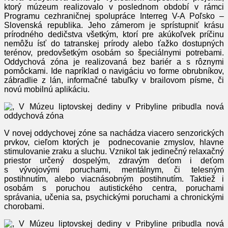
ktorý múzeum realizovalo v poslednom období v rámci
Programu cezhraničnej spolupráce Interreg V-A Poľsko –
Slovenská republika. Jeho zámerom je sprístupniť krásu
prírodného dedičstva všetkým, ktorí pre akúkoľvek príčinu
nemôžu ísť do tatranskej prírody alebo ťažko dostupných
terénov, predovšetkým osobám so špeciálnymi potrebami.
Oddychová zóna je realizovaná bez bariér a s rôznymi
pomôckami. Ide napríklad o navigáciu vo forme obrubníkov,
zábradlie z lán, informačné tabuľky v brailovom písme, či
novú mobilnú aplikáciu.
V novej oddychovej zóne sa nachádza viacero senzorických
prvkov, cieľom ktorých je podnecovanie zmyslov, hlavne
stimulovanie zraku a sluchu. Vznikol tak jedinečný relaxačný
priestor určený dospelým, zdravým deťom i deťom
s vývojovými poruchami, mentálnym, či telesným
postihnutím, alebo viacnásobným postihnutím. Taktiež i
osobám s poruchou autistického centra, poruchami
správania, učenia sa, psychickými poruchami a chronickými
chorobami.