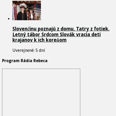
Slovenčinu poznajú z domu, Tatry z fotiek.
Letný tábor Srdcom Slovák vracia deti
krajanov k ich koreňom
Uverejnené: 5 dní
Program Rádia Rebeca