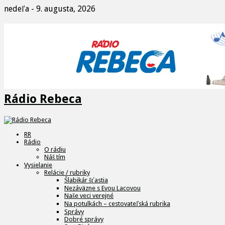
nedeľa - 9. augusta, 2026
Rádio Rebeca
RR
Rádio
O rádiu
Náš tím
Vysielanie
Relácie / rubriky
Šlabikár šťastia
Nezáväzne s Evou Lacovou
Naše veci verejné
Na potulkách – cestovateľská rubrika
Správy
Dobré správy