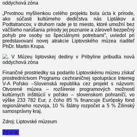
„Prvotnou myšlienkou celého projektu bola úcta k prírode,
ako súčasti kultúrneho dedičstva nás Liptákov a
Podtatrancov, v druhom rade je to miesto, ktoré umožní bez
väčšieho narúšania prírody jej poznanie a zároveň bezpečný
pohyb pre osoby so špeciálnymi potrebami”, uviedol pri
predstavovaní novej atrakcie Liptovského múzea riaditeľ
PhDr. Martin Krupa.
Finančné prostriedky sa podarilo Liptovskému múzeu získať
prostredníctvom Programu cezhraničnej spolupráce Interreg
V-A Poľsko –Slovenská republika cez projekt s názvom:
Otvorené múzea – rozšírenie programových možností
kultúrnych inštitúcií v poľsko – slovenskom pohraničí, vo
výške 233 782 Eur, z čoho 85 % financuje Európsky fond
regionálneho rozvoja, 10 % štátny rozpočet a 5 % Žilinský
samosprávny kraj.
Zdroj: Liptovské múzeum
Zdieľať