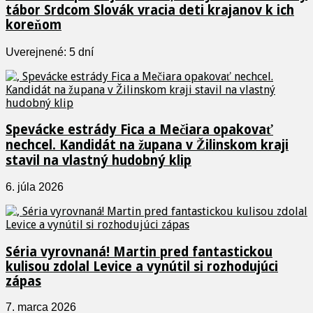
tábor Srdcom Slovák vracia deti krajanov k ich
koreňom
Uverejnené: 5 dní
Spevácke estrády Fica a Mečiara opakovať
nechcel. Kandidát na župana v Žilinskom kraji
stavil na vlastný hudobný klip
6. júla 2026
Séria vyrovnaná! Martin pred fantastickou
kulisou zdolal Levice a vynútil si rozhodujúci
zápas
7. marca 2026