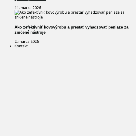
11. marca 2026
Ako zefektívniť kovovýrobu a prestať vyhadzovať peniaze za
zničené nástroje
2. marca 2026
Kontakt