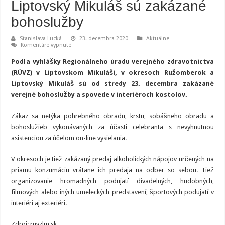
Liptovský Mikuláš sú zakázané
bohoslužby
Stanislava Lucká
23. decembra 2020
Aktuálne
na
Komentáre vypnuté
V
okresoch
Podľa vyhlášky Regionálneho úradu verejného zdravotníctva
Ružomberok
a
(RÚVZ) v Liptovskom Mikuláši, v okresoch Ružomberok a
Liptovský
Liptovský Mikuláš sú od stredy 23. decembra zakázané
Mikuláš
sú
verejné bohoslužby a spovede v interiéroch kostolov.
zakázané
bohoslužby
Zákaz sa netýka pohrebného obradu, krstu, sobášneho obradu a
bohoslužieb vykonávaných za účasti celebranta s nevyhnutnou
asistenciou za účelom on-line vysielania.
V okresoch je tiež zakázaný predaj alkoholických nápojov určených na
priamu konzumáciu vrátane ich predaja na odber so sebou. Tiež
organizovanie hromadných podujatí divadelných, hudobných,
filmových alebo iných umeleckých predstavení, športových podujatí v
interiéri aj exteriéri.
Zdroj: ruvzlm.sk