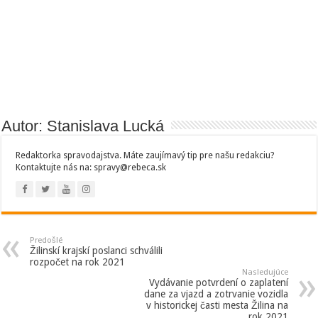
Autor: Stanislava Lucká
Redaktorka spravodajstva. Máte zaujímavý tip pre našu redakciu?
Kontaktujte nás na: spravy@rebeca.sk
Predošlé
Žilinskí krajskí poslanci schválili
rozpočet na rok 2021
Nasledujúce
Vydávanie potvrdení o zaplatení
dane za vjazd a zotrvanie vozidla
v historickej časti mesta Žilina na
rok 2021