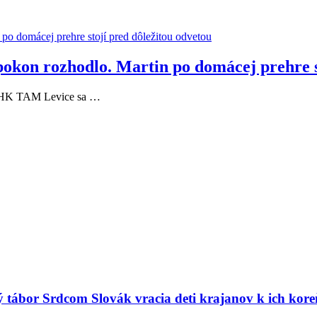
pokon rozhodlo. Martin po domácej prehre s
 a HK TAM Levice sa …
ný tábor Srdcom Slovák vracia deti krajanov k ich kor