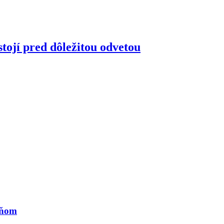
tojí pred dôležitou odvetou
eňom