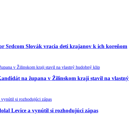
bor Srdcom Slovák vracia deti krajanov k ich koreňom
andidát na župana v Žilinskom kraji stavil na vlastn
olal Levice a vynútil si rozhodujúci zápas