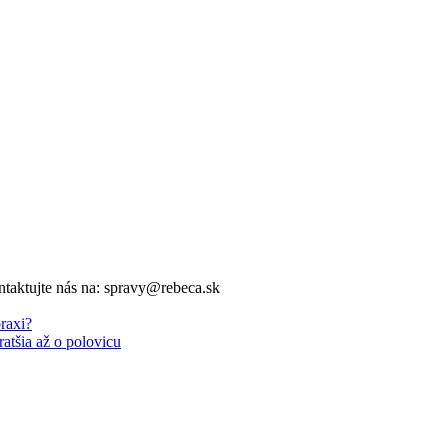
ntaktujte nás na: spravy@rebeca.sk
raxi?
ratšia až o polovicu