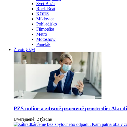
Svet Bizár
Rock Beat
KORS
Miklovica
Pohľadisko
Filmotéka
Metro
Motoshow
Panelák
Životný štýl
PZS online a zdravé pracovné prostredie: Ako dig
Uverejnené: 2 týždne