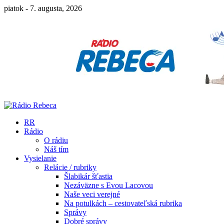
piatok - 7. augusta, 2026
RR
Rádio
O rádiu
Náš tím
Vysielanie
Relácie / rubriky
Šlabikár šťastia
Nezáväzne s Evou Lacovou
Naše veci verejné
Na potulkách – cestovateľská rubrika
Správy
Dobré správy