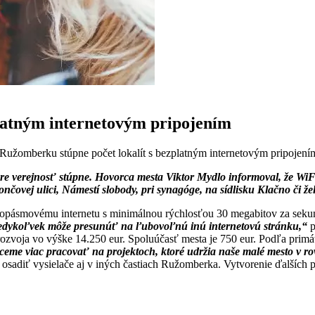
latným internetovým pripojením
Ružomberku stúpne počet lokalít s bezplatným internetovým pripojení
pre verejnosť stúpne. Hovorca mesta Viktor Mydlo informoval, že Wi
čovej ulici, Námestí slobody, pri synagóge, na sídlisku Klačno či žel
okopásmovému internetu s minimálnou rýchlosťou 30 megabitov za seku
sa kedykoľvek môže presunúť na ľubovoľnú inú internetovú stránku,“
p
rozvoja vo výške 14.250 eur. Spoluúčasť mesta je 750 eur. Podľa primá
eme viac pracovať na projektoch, ktoré udržia naše malé mesto v rov
a osadiť vysielače aj v iných častiach Ružomberka. Vytvorenie ďalších 