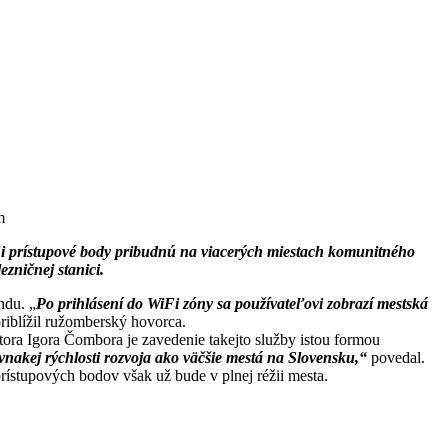
m
Fi prístupové body pribudnú na viacerých miestach komunitného
ezničnej stanici.
ndu. „
Po prihlásení do WiFi zóny sa používateľovi zobrazí mestská
riblížil ružomberský hovorca.
tora Igora Čombora je zavedenie takejto služby istou formou
nakej rýchlosti rozvoja ako väčšie mestá na Slovensku,“
povedal.
prístupových bodov však už bude v plnej réžii mesta.