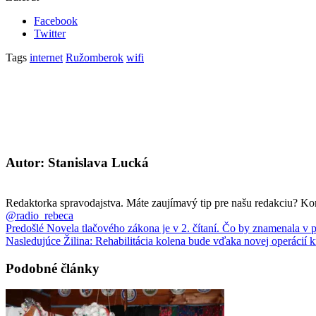
Facebook
Twitter
Tags
internet
Ružomberok
wifi
Autor: Stanislava Lucká
Redaktorka spravodajstva. Máte zaujímavý tip pre našu redakciu? Ko
@radio_rebeca
Predošlé
Novela tlačového zákona je v 2. čítaní. Čo by znamenala v p
Nasledujúce
Žilina: Rehabilitácia kolena bude vďaka novej operácií k
Podobné články