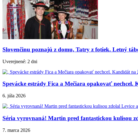
Slovenčinu poznajú z domu, Tatry z fotiek. Letný tá
Uverejnené: 2 dni
Spevácke estrády Fica a Mečiara opakovať nechcel. K
6. júla 2026
Séria vyrovnaná! Martin pred fantastickou kulisou zd
7. marca 2026