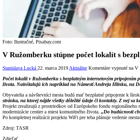
Foto: Ilustračné, Pixabay.com
V Ružomberku stúpne počet lokalít s bezp
Stanislava Lucká
22. marca 2019
Aktuálne
Komentáre vypnuté
na V 
Počet lokalít v Ružomberku s bezplatným internetovým pripojením 
života. Nainštalujú ich napríklad na Námestí Andreja Hlinku, na Don
Obyvatelia a návštevníci mesta budú mať bezplatné pripojenie k šir
stránka, na ktorej nájde všetky dôležité údaje či kontakty. Z nej 
Projekt zrealizujú z prostriedkov od Európskeho fondu regionálneho 
modernizácie centier a miest komunitného života.
„Do budúcnosti chc
Po kompletnej realizácii projektu WiFi pre teba plánuje vedenie mest
Zdroj: TASR
Zdieľať