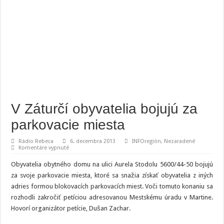
V Záturčí obyvatelia bojujú za
parkovacie miesta
Rádio Rebeca
6. decembra 2013
INFOregión
,
Nezaradené
na
Komentáre vypnuté
V
Záturčí
Obyvatelia obytného domu na ulici Aurela Stodolu 5600/44-50 bojujú
obyvatelia
bojujú
za svoje parkovacie miesta, ktoré sa snažia získať obyvatelia z iných
za
adries formou blokovacích parkovacích miest. Voči tomuto konaniu sa
parkovacie
miesta
rozhodli zakročiť petíciou adresovanou Mestskému úradu v Martine.
Hovorí organizátor petície, Dušan Zachar.