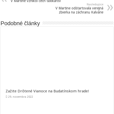
V Martine vznikol cech taxikárov
Nasledujúce
V Martine odštartovala verejná
zbierka na záchranu Kalvárie
Podobné články
Zažite Drôtené Vianoce na Budatínskom hrade!
29. novembra 2022