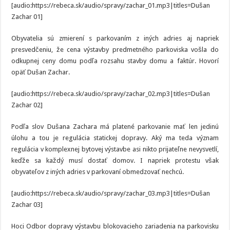
[audio:https://rebeca.sk/audio/spravy/zachar_01.mp3|titles=Dušan
Zachar 01]
Obyvatelia sú zmierení s parkovaním z iných adries aj napriek
presvedčeniu, že cena výstavby predmetného parkoviska vošla do
odkupnej ceny domu podľa rozsahu stavby domu a faktúr. Hovorí
opäť Dušan Zachar.
[audio:https://rebeca.sk/audio/spravy/zachar_02.mp3|titles=Dušan
Zachar 02]
Podľa slov Dušana Zachara má platené parkovanie mať len jedinú
úlohu a tou je regulácia statickej dopravy. Aký ma teda význam
regulácia v komplexnej bytovej výstavbe asi nikto prijateľne nevysvetlí,
keďže sa každý musí dostať domov. I napriek protestu však
obyvateľov z iných adries v parkovaní obmedzovať nechcú.
[audio:https://rebeca.sk/audio/spravy/zachar_03.mp3|titles=Dušan
Zachar 03]
Hoci Odbor dopravy výstavbu blokovacieho zariadenia na parkovisku