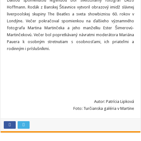
Ďalšou spomenutou legendou bol svetoznámy fotograf Ďežo
Hoffmann. Rodák z Banskej Štiavnice vytvoril obrazový imidž slávnej
liverpoolskej skupiny The Beatles a sveta showbiznisu 60. rokov v
Londýne. Večer pokračoval spomienkou na ďalšieho významného
fotografa Martina Martinčeka a jeho manželku Ester Šimerovú-
Martinčekovú. Večer bol popretkávaný návratmi moderátora Mariána
Pauera k osobným stretnutiam s osobnosťami, ich priateľmi a
rodinným i príslušníkmi.
Autor: Patrícia Lipková
Foto: Turčianska galéria v Martine