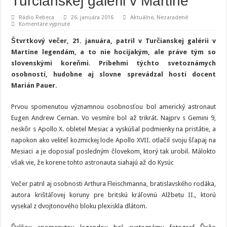
Turčianskej galérii v Martine
Rádio Rebeca
26. januára 2016
Aktuálne
,
Nezaradené
na
Komentáre vypnuté
Večer
s
Štvrtkový večer, 21. januára, patril v Turčianskej galérii v
legendami
v
Martine legendám, a to nie hocijakým, ale práve tým so
Turčianskej
slovenskými koreňmi. Príbehmi týchto svetoznámych
galérii
v
osobností, hudobne aj slovne sprevádzal hostí docent
Martine
Marián Pauer.
Prvou spomenutou významnou osobnosťou bol americký astronaut
Eugen Andrew Cernan. Vo vesmíre bol až trikrát. Najprv s Gemini 9,
neskôr s Apollo X. obletel Mesiac a vyskúšal podmienky na pristátie, a
napokon ako veliteľ kozmickej lode Apollo XVII. otlačil svoju šľapaj na
Mesiaci a je doposiaľ posledným človekom, ktorý tak urobil. Málokto
však vie, že korene tohto astronauta siahajú až do Kysúc
Večer patril aj osobnosti Arthura Fleischmanna, bratislavského rodáka,
autora krištáľovej koruny pre britskú kráľovnú Alžbetu II., ktorú
vysekal z dvojtonového bloku plexiskla dlátom.