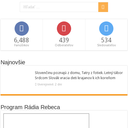
6,488
439
534
Fanúšikov
Odberateľov
Sledovateľov
Najnovšie
Slovenčinu poznajú z domu, Tatry z fotiek. Letný tábor
Srdcom Slovák vracia deti krajanov k ich koreňom
Uverejnené: 2 dni
Program Rádia Rebeca