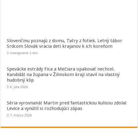
Slovenčinu poznajú z domu, Tatry z fotiek. Letný tábor
Srdcom Slovák vracia deti krajanov k ich koreňom
Uverejnené: 2 dni
Spevácke estrády Fica a Mečiara opakovať nechcel.
Kandidát na župana v Žilinskom kraji stavil na vlastný
hudobný klip
6. júla 2026
Séria vyrovnaná! Martin pred fantastickou kulisou zdolal
Levice a vynútil si rozhodujúci zápas
7. marca 2026