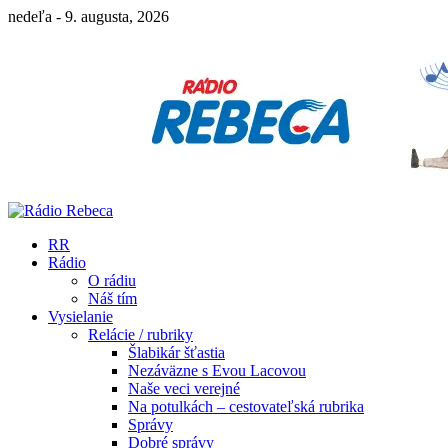
nedeľa - 9. augusta, 2026
RR
Rádio
O rádiu
Náš tím
Vysielanie
Relácie / rubriky
Šlabikár šťastia
Nezáväzne s Evou Lacovou
Naše veci verejné
Na potulkách – cestovateľská rubrika
Správy
Dobré správy