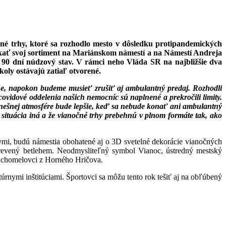
čné trhy, ktoré sa rozhodlo mesto v dôsledku protipandemických
ať svoj sortiment na Mariánskom námestí a na Námestí Andreja
 90 dní núdzový stav. V rámci neho Vláda SR na najbližšie dva
koly ostávajú zatiaľ otvorené.
ine, napokon budeme musieť zrušiť aj ambulantný predaj. Rozhodli
 covidové oddelenia našich nemocníc sú naplnené a prekročili limity.
 dnešnej atmosfére bude lepšie, keď sa nebude konať ani ambulantný
situácia iná a že vianočné trhy prebehnú v plnom formáte tak, ako
ívmi, budú námestia obohatené aj o 3D svetelné dekorácie vianočných
drevený betlehem. Neodmysliteľný symbol Vianoc, ústredný mestský
Suchomelovci z Horného Hričova.
rnymi inštitúciami. Športovci sa môžu tento rok tešiť aj na obľúbený