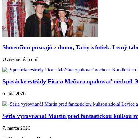
Slovenčinu poznajú z domu, Tatry z fotiek. Letný tá
Uverejnené: 5 dní
Spevácke estrády Fica a Mečiara opakovať nechcel. K
6. júla 2026
Séria vyrovnaná! Martin pred fantastickou kulisou zd
7. marca 2026