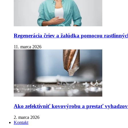
Regenerácia čriev a žalúdka pomocou rastlinnýc
11. marca 2026
Ako zefektívniť kovovýrobu a prestať vyhadzova
2. marca 2026
Kontakt