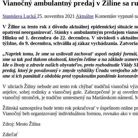
Vianočný ambulantný predaj v Žiline sa ru
Stanislava Lucká
25. novembra 2021
Aktuálne
Komentáre vypnuté
na
V Žiline sa tento rok z dôvodu aktuálnej epidemickej situácie
opatrení neorganizovať. Stánky s ambulantným predajom viano
Hlinku od 1. decembra do 22. decembra. V súvislosti s aktuál
týždne, do 9. decembra, schválila aj zákaz vychádzania. Zatvori
„Napriek tomu, že sme sa usilovali zachovať aspoň nejaký formát
sme sa tak pod tlakom okolností, ktorým čelíme a na základe usmerne
Ide o životy a zdravie našich obyvateľov, preto rozhodnutie Vlády
predaj, ktorý je považovaný v zmysle vyhlášky Úradu verejného zd
sme si ich pamätali z obdobia pred vypuknutím pandémie koronavír
V uliciach Žiliny nebude ani tento rok chýbať tradičná vianočná vý
anjelov, sobej rodinky a vianočnej gule. Zabezpečené je aj osve
vianočný stromček, je tradične umiestnený na Mariánskom námestí. 
Žilinská samospráva bude tento rok pokračovať v úspešnom online pro
Vianočný beh organizovaný individuálnou formou, rovnako ako v mi
Zdroj: Mesto Žilina
Zdieľať