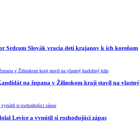
bor Srdcom Slovák vracia deti krajanov k ich koreňom
andidát na župana v Žilinskom kraji stavil na vlastn
olal Levice a vynútil si rozhodujúci zápas