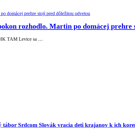
pokon rozhodlo. Martin po domácej prehre s
 a HK TAM Levice sa …
ný tábor Srdcom Slovák vracia deti krajanov k ich kor