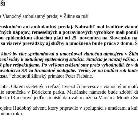
ší
 Vianočný ambulantný predaj v Žiline sa ruší
 neuskutoční ani ambulantný predaj. Nahradiť mal tradičné viano
čných nápojov, remeselných a potravinových výrobkov mali ponúk
nou epidemickou situáciou platí od 25. novembra na Slovensku na
a sa viaceré prevádzky aj služby a umožnená bude práca z domu. Š
, ktorý by viac sprítomňoval a umocňoval vianočnú atmosféru v Žil
ní vlády k aktuálnej epidemickej situácii. Situácia je naozaj vážna,
 SR plne rešpektujeme. Po veľkom zvážení sme preto vyhodnotili, že v
ravotníctva SR za hromadné podujatie. Verím, že na budúci rok bude 
usu,
“
zhodnotil žilinský primátor Peter Fiabáne.
zdoba. Okrem svetelných reťazí, hviezd či prevesov s vianočnými mot
tlenie stromčeka v Bôrickom parku, Mariánske námestie bude zdobiť 
Mestu 13-metrovú jedľu srienistú darovali manželia Marián a Monika 
jekte Hudobný advent, ktorý pripravilo v spolupráci s umelcami a kultú
nulom roku.