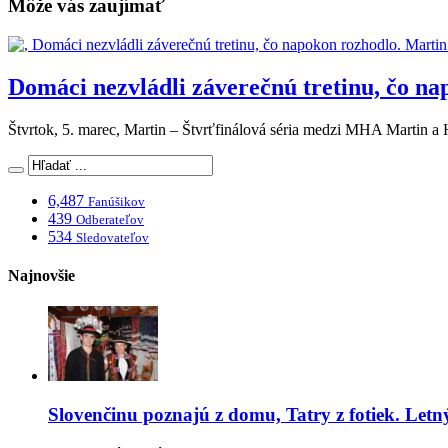
Môže vás zaujímať
Domáci nezvládli záverečnú tretinu, čo na
Štvrtok, 5. marec, Martin – Štvrťfinálová séria medzi MHA Martin
6,487
Fanúšikov
439
Odberateľov
534
Sledovateľov
Najnovšie
Slovenčinu poznajú z domu, Tatry z fotiek. Let