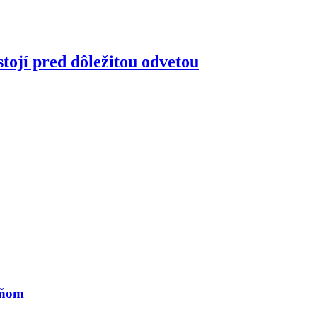
tojí pred dôležitou odvetou
eňom