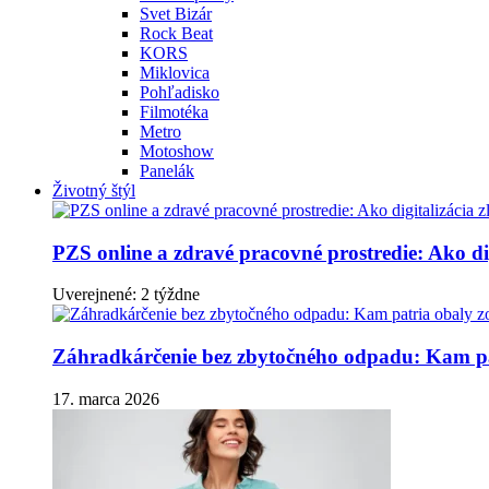
Svet Bizár
Rock Beat
KORS
Miklovica
Pohľadisko
Filmotéka
Metro
Motoshow
Panelák
Životný štýl
PZS online a zdravé pracovné prostredie: Ako dig
Uverejnené: 2 týždne
Záhradkárčenie bez zbytočného odpadu: Kam pa
17. marca 2026