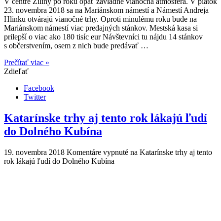
V centre Žiliny po roku opäť zavládne vianočná atmosféra. V piatok
23. novembra 2018 sa na Mariánskom námestí a Námestí Andreja
Hlinku otvárajú vianočné trhy. Oproti minulému roku bude na
Mariánskom námestí viac predajných stánkov. Mestská kasa si
prilepší o viac ako 180 tisíc eur Návštevníci tu nájdu 14 stánkov
s občerstvením, osem z nich bude predávať …
Prečítať viac »
Zdieľať
Facebook
Twitter
Katarínske trhy aj tento rok lákajú ľudí
do Dolného Kubína
19. novembra 2018
Komentáre vypnuté
na Katarínske trhy aj tento
rok lákajú ľudí do Dolného Kubína