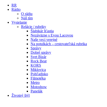
RR
Rádio
O rádiu
Náš tím
Vysielanie
Relácie / rubriky
Šlabikár šťastia
Nezáväzne s Evou Lacovou
Naše veci verejné
Na potulkách – cestovateľská rubrika
Správy
Dobré správy
Svet Bizár
Rock Beat
KORS
Miklovica
Pohľadisko
Filmotéka
Metro
Motoshow
Panelák
Životný štýl