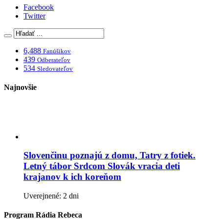
Facebook
Twitter
6,488
Fanúšikov
439
Odberateľov
534
Sledovateľov
Najnovšie
Slovenčinu poznajú z domu, Tatry z fotiek.
Letný tábor Srdcom Slovák vracia deti
krajanov k ich koreňom
Uverejnené: 2 dni
Program Rádia Rebeca