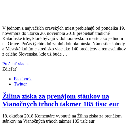
V jednom z najväčších oravských miest prebiehajú od pondelka 19.
novembra do utorka 20. novembra 2018 prebiehať tradičné
Katarínske trhy, ktoré bývajú v dolnooravskom meste ako jedinom
na Orave. Počas týchto dní zaplní dolnokubínske Námestie slobody
a Mestské kultúrne stredisko viac ako 140 predajcov a remeselníkov
z celého Slovenska, kde už bude …
Prečítať viac »
Zdieľať
Facebook
Twitter
Žilina získa za prenájom stánkov na
Vianočných trhoch takmer 185 tisíc eur
18. októbra 2018
Komentáre vypnuté
na Žilina získa za prenájom
stánkov na Vianočných trhoch takmer 185 tisíc eur