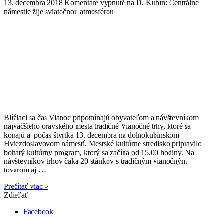
13. decembra 2018
Komentáre vypnuté
na D. Kubín: Centrálne
námestie žije sviatočnou atmosférou
Blížiaci sa čas Vianoc pripomínajú obyvateľom a návštevníkom
najväčšieho oravského mesta tradičné Vianočné trhy, ktoré sa
konajú aj počas štvrtka 13. decembra na dolnokubínskom
Hviezdoslavovom námestí. Mestské kultúrne stredisko pripravilo
bohatý kultúrny program, ktorý sa začína od 15.00 hodiny. Na
návštevníkov trhov čaká 20 stánkov s tradičným vianočným
tovarom aj …
Prečítať viac »
Zdieľať
Facebook