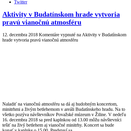
Twitter
Aktivity v Budatínskom hrade vytvoria
pravú vianočnú atmosféru
12. decembra 2018
Komentáre vypnuté
na Aktivity v Budatínskom
hrade vytvoria pravú vianočnú atmosféru
Naladiť na vianočnú atmosféru sa dá aj hudobným koncertom,
minitrhmi a živým betlehemom v areáli Budatínskeho hradu. Na to
všetko pozýva návštevníkov Považské múzeum v Žiline. V nedeľu
16. decembra 2018 sa pred kaplnkou od 13.00 môžu návštevníci
tešiť na živý betlehem aj vianočné minitrhy. Koncert sa bude
konať v kaplnke o 15.00. Predstaví sa …