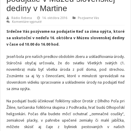
dediny v Martine
Rádio Rebeca
14. októbra 2016
Pozývame Vás
na
Komentáre vypnuté
Voňavé
a
Srdečne Vás pozývame na podujatie Keď sa zima opýta, ktoré
chutné
jesenné
sa uskutoční v nedeľu 16. októbra v Múzeu slovenskej dediny
podujatie
v čase od 10.00 do 16.00 hod.
v
Múzeu
slovenskej
dediny
Jeseň bola pre našich predkov obdobím zberu a uskladňovania úrody.
v
Stáročná obyčaj určovala, že do sviatku Všetkých svätých (1.
Martine
novembra) mala byť všetka úroda z polí doma, pod strechou.
Zoznámte sa aj Vy s činnosťami, ktoré v minulosti sprevádzali na
slovenskom vidieku spracovanie a uskladnenie úrody na podujatí Keď
sa zima opýta.
Na podujatí budú účinkovať folklórny súbor Drotár z Dlhého Poľa pri
Žiline, turčianska folklórna skupina z Podhradia, hrať budú Dlhopoľskí
heligonkári. Počas dňa budete môcť ochutnať „zemnačné osušky“,
zemiakové placky, v pahrebe upečené zemiaky či malé jabĺčka,
môžete skúsiť aj čaje z byliniek pestovaných v našich