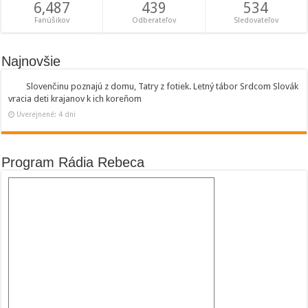
6,487
439
534
Fanúšikov
Odberateľov
Sledovateľov
Najnovšie
Slovenčinu poznajú z domu, Tatry z fotiek. Letný tábor Srdcom Slovák
vracia deti krajanov k ich koreňom
Uverejnené: 4 dni
Program Rádia Rebeca