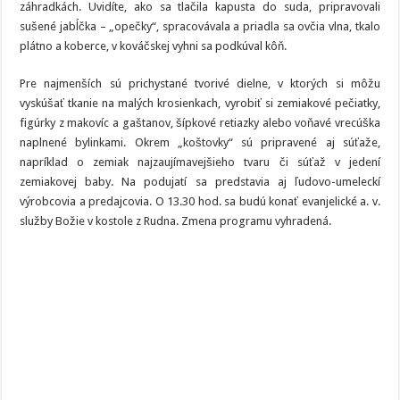
záhradkách. Uvidíte, ako sa tlačila kapusta do suda, pripravovali
sušené jabĺčka – „opečky“, spracovávala a priadla sa ovčia vlna, tkalo
plátno a koberce, v kováčskej vyhni sa podkúval kôň.
Pre najmenších sú prichystané tvorivé dielne, v ktorých si môžu
vyskúšať tkanie na malých krosienkach, vyrobiť si zemiakové pečiatky,
figúrky z makovíc a gaštanov, šípkové retiazky alebo voňavé vrecúška
naplnené bylinkami. Okrem „koštovky“ sú pripravené aj súťaže,
napríklad o zemiak najzaujímavejšieho tvaru či súťaž v jedení
zemiakovej baby. Na podujatí sa predstavia aj ľudovo-umeleckí
výrobcovia a predajcovia. O 13.30 hod. sa budú konať evanjelické a. v.
služby Božie v kostole z Rudna. Zmena programu vyhradená.