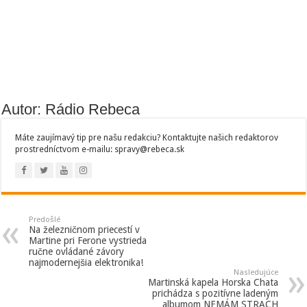
Autor: Rádio Rebeca
Máte zaujímavý tip pre našu redakciu? Kontaktujte našich redaktorov
prostredníctvom e-mailu: spravy@rebeca.sk
Predošlé
Na železničnom priecestí v
Martine pri Ferone vystrieda
ručne ovládané závory
najmodernejšia elektronika!
Nasledujúce
Martinská kapela Horska Chata
prichádza s pozitívne ladeným
albumom NEMÁM STRACH