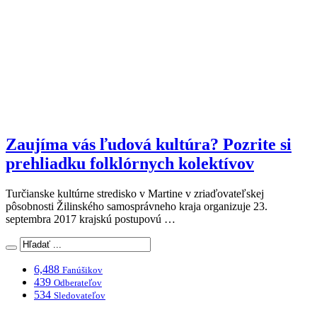
Zaujíma vás ľudová kultúra? Pozrite si
prehliadku folklórnych kolektívov
Turčianske kultúrne stredisko v Martine v zriaďovateľskej
pôsobnosti Žilinského samosprávneho kraja organizuje 23.
septembra 2017 krajskú postupovú …
6,488
Fanúšikov
439
Odberateľov
534
Sledovateľov