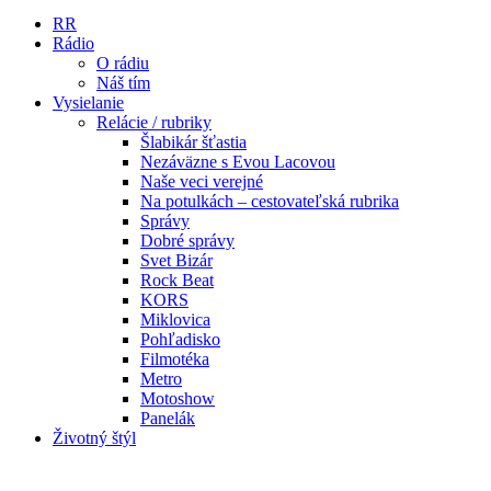
RR
Rádio
O rádiu
Náš tím
Vysielanie
Relácie / rubriky
Šlabikár šťastia
Nezáväzne s Evou Lacovou
Naše veci verejné
Na potulkách – cestovateľská rubrika
Správy
Dobré správy
Svet Bizár
Rock Beat
KORS
Miklovica
Pohľadisko
Filmotéka
Metro
Motoshow
Panelák
Životný štýl