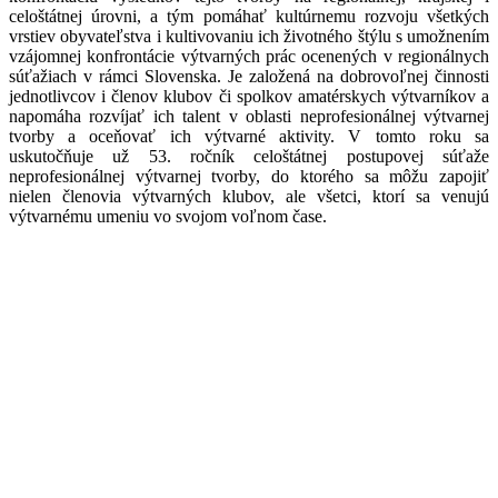
celoštátnej úrovni, a tým pomáhať kultúrnemu rozvoju všetkých
vrstiev obyvateľstva i kultivovaniu ich životného štýlu s umožnením
vzájomnej konfrontácie výtvarných prác ocenených v regionálnych
súťažiach v rámci Slovenska. Je založená na dobrovoľnej činnosti
jednotlivcov i členov klubov či spolkov amatérskych výtvarníkov a
napomáha rozvíjať ich talent v oblasti neprofesionálnej výtvarnej
tvorby a oceňovať ich výtvarné aktivity. V tomto roku sa
uskutočňuje už 53. ročník celoštátnej postupovej súťaže
neprofesionálnej výtvarnej tvorby, do ktorého sa môžu zapojiť
nielen členovia výtvarných klubov, ale všetci, ktorí sa venujú
výtvarnému umeniu vo svojom voľnom čase.