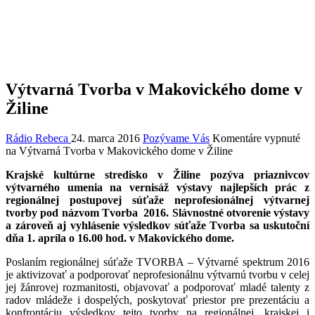
Výtvarná Tvorba v Makovického dome v
Žiline
Rádio Rebeca
24. marca 2016
Pozývame Vás
Komentáre vypnuté
na Výtvarná Tvorba v Makovického dome v Žiline
Krajské kultúrne stredisko v Žiline pozýva priaznivcov
výtvarného umenia na vernisáž výstavy najlepších prác z
regionálnej postupovej súťaže neprofesionálnej výtvarnej
tvorby pod názvom Tvorba 2016. Slávnostné otvorenie výstavy
a zároveň aj vyhlásenie výsledkov súťaže Tvorba sa uskutoční
dňa 1. apríla o 16.00 hod. v Makovického dome.
Poslaním regionálnej súťaže TVORBA – Výtvarné spektrum 2016
je aktivizovať a podporovať neprofesionálnu výtvarnú tvorbu v celej
jej žánrovej rozmanitosti, objavovať a podporovať mladé talenty z
radov mládeže i dospelých, poskytovať priestor pre prezentáciu a
konfrontáciu výsledkov tejto tvorby na regionálnej, krajskej i