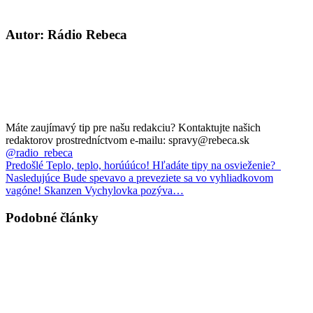
Autor: Rádio Rebeca
Máte zaujímavý tip pre našu redakciu? Kontaktujte našich
redaktorov prostredníctvom e-mailu: spravy@rebeca.sk
@radio_rebeca
Predošlé
Teplo, teplo, horúúúco! Hľadáte tipy na osvieženie?
Nasledujúce
Bude spevavo a preveziete sa vo vyhliadkovom
vagóne! Skanzen Vychylovka pozýva…
Podobné články