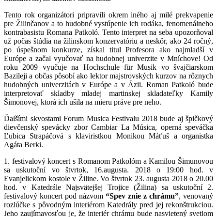
Tento rok organizátori pripravili okrem iného aj milé prekvapenie
pre Žilinčanov a to hudobné vystúpenie ich rodáka, fenomenálneho
kontrabasistu Romana Patkoló. Tento interpret na seba upozorňoval
už počas štúdia na žilinskom konzervatóriu a neskôr, ako 24 ročný,
po úspešnom konkurze, získal titul Profesora ako najmladší v
Európe a začal vyučovať na hudobnej univerzite v Mníchove! Od
roku 2009 vyučuje na Hochschule für Musik vo švajčiarskom
Bazileji a občas pôsobí ako lektor majstrovských kurzov na rôznych
hudobných univerzitách v Európe a v Ázii. Roman Patkoló bude
interpretovať skladby mladej martinskej skladateľky Kamily
Šimonovej, ktorá ich ušila na mieru práve pre neho.
Ďalšími skvostami Forum Musica Festivalu 2018 bude aj špičkový
dievčenský spevácky zbor Cambiar La Música, operná speváčka
Ľubica Strapáčová s klaviristkou Monikou Máťuš a organistka
Agáta Berki.
1. festivalový koncert s Romanom Patkolóm a Kamilou Šimunovou
sa uskutoční vo štvrtok, 16.augusta. 2018 o 19:00 hod. v
Evanjelickom kostole v Žiline. Vo štvrtok 23. augusta 2018 o 20.00
hod. v Katedrále Najsvätejšej Trojice (Žilina) sa uskutoční 2.
festivalový koncert pod názvom
“Spev znie z chrámu”
, venovaný
rozlúčke s pôvodným interiérom Katedrály pred jej rekonštrukciou.
Jeho zaujímavosťou je, že interiér chrámu bude nasvietený svetlom