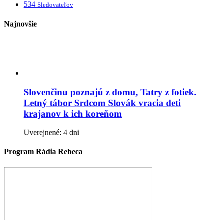
534
Sledovateľov
Najnovšie
Slovenčinu poznajú z domu, Tatry z fotiek.
Letný tábor Srdcom Slovák vracia deti
krajanov k ich koreňom
Uverejnené: 4 dni
Program Rádia Rebeca