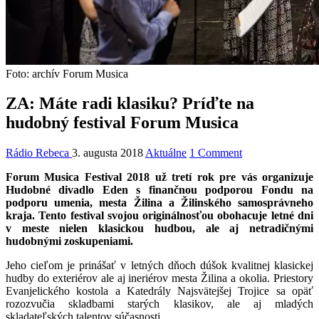
Foto: archív Forum Musica
ZA: Máte radi klasiku? Príďte na
hudobný festival Forum Musica
Rádio Rebeca
3. augusta 2018
Aktuálne
1 Comment
Forum Musica Festival 2018 už tretí rok pre vás organizuje
Hudobné divadlo Eden s finančnou podporou Fondu na
podporu umenia, mesta Žilina a Žilinského samosprávneho
kraja. Tento festival svojou originálnosťou obohacuje letné dni
v meste nielen klasickou hudbou, ale aj netradičnými
hudobnými zoskupeniami.
Jeho cieľom je prinášať v letných dňoch dúšok kvalitnej klasickej
hudby do exteriérov ale aj ineriérov mesta Žilina a okolia. Priestory
Evanjelického kostola a Katedrály Najsvätejšej Trojice sa opäť
rozozvučia skladbami starých klasikov, ale aj mladých
skladateľských talentov súčasnosti.