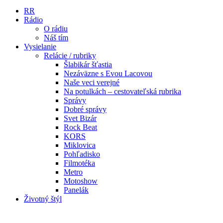
RR
Rádio
O rádiu
Náš tím
Vysielanie
Relácie / rubriky
Šlabikár šťastia
Nezáväzne s Evou Lacovou
Naše veci verejné
Na potulkách – cestovateľská rubrika
Správy
Dobré správy
Svet Bizár
Rock Beat
KORS
Miklovica
Pohľadisko
Filmotéka
Metro
Motoshow
Panelák
Životný štýl