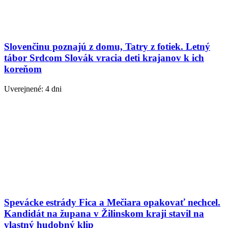
Slovenčinu poznajú z domu, Tatry z fotiek. Letný
tábor Srdcom Slovák vracia deti krajanov k ich
koreňom
Uverejnené: 4 dni
Spevácke estrády Fica a Mečiara opakovať nechcel.
Kandidát na župana v Žilinskom kraji stavil na
vlastný hudobný klip