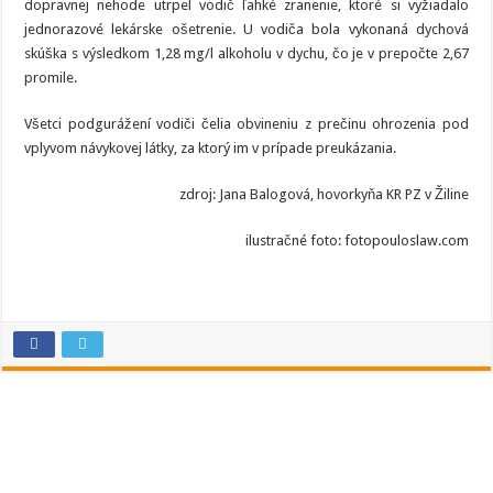
dopravnej nehode utrpel vodič ľahké zranenie, ktoré si vyžiadalo
jednorazové lekárske ošetrenie. U vodiča bola vykonaná dychová
skúška s výsledkom 1,28 mg/l alkoholu v dychu, čo je v prepočte 2,67
promile.
Všetci podgurážení vodiči čelia obvineniu z prečinu ohrozenia pod
vplyvom návykovej látky, za ktorý im v prípade preukázania.
zdroj: Jana Balogová, hovorkyňa KR PZ v Žiline
ilustračné foto: fotopouloslaw.com