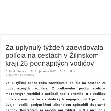
Za uplynulý týždeň zaevidovala
polícia na cestách v Žilinskom
kraji 25 podnapitých vodičov
Rádio Rebeca
31. januára 2017
Aktuálne
na
Komentáre vypnuté
Za
uplynulý
Vo 4. týždni tohto roka zaevidovala polícia na cestách 25
týždeň
zaevidovala
podgurážených vodičov. Z celkového počtu vodičov
polícia
motorových vozidiel 8 nafúkali nad 1 promile, u 6 vodičov
na
cestách
bolo zistené požitie alkoholických nápojov pod 1 promile.
v
Žilinskom
Dvaja vodiči podgurážení alkoholom spôsobili dopravné
kraji
nehody. Kontrolám sa nevyhli ani cyklisti, u 9 z nich bola
25