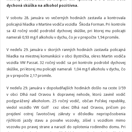
podnapitých
dychová skúška na alkohol pozitívna.
vodičov
V sobotu 28. januára vo večerných hodinách zastavila a kontrovala
policajná hliadka v Martine vodiča vozidla Škoda Forman. Pri kontrole
sa 43 ročný vodič podrobil dychovej skúške, pri ktorej mu policajti
namerali 0,93 mg/l alkoholu v dychu, čo je v prepočte 1,94 promile.
V nedeľu 29. januára v skorých ranných hodinách zastavila policajná
hliadka na miestnej komunikácii v obci Bystrička, okres Martin vodiča
vozidla VW Passat. 32 ročný vodič sa pri kontrole podrobil dychovej
skúške, pri ktorej mu policajti namerali 1,04 mg/l alkoholu v dychu, čo
je v prepočte 2,17 promile.
V nedeľu 29. januára v dopoludňajších hodinách došlo na ceste I/59
v obci Dlhá nad Oravou k dopravnej nehode, ktorú zavinil vodič
podgurážený alkoholom. 25 ročný vodič, občan Poľskej republiky,
viedol vozidlo VW Golf cez obec Dlhá nad Oravou, pričom po
prejdení ostrej ľavotočivej zákruty v dôsledku neprispôsobenia
rýchlosti jazdy stavu a povahe vozovky, zišiel s vozidlom mimo
vozovku po pravej strane a narazil do oplotenia rodinného domu. Pri