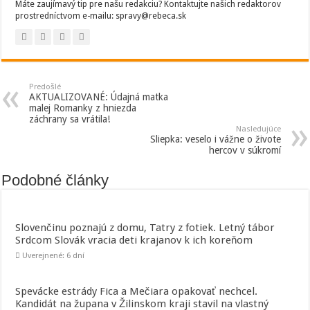
Máte zaujímavý tip pre našu redakciu? Kontaktujte našich redaktorov
prostredníctvom e-mailu: spravy@rebeca.sk
Predošlé
AKTUALIZOVANÉ: Údajná matka
malej Romanky z hniezda
záchrany sa vrátila!
Nasledujúce
Sliepka: veselo i vážne o živote
hercov v súkromí
Podobné články
Slovenčinu poznajú z domu, Tatry z fotiek. Letný tábor
Srdcom Slovák vracia deti krajanov k ich koreňom
Uverejnené: 6 dní
Spevácke estrády Fica a Mečiara opakovať nechcel.
Kandidát na župana v Žilinskom kraji stavil na vlastný