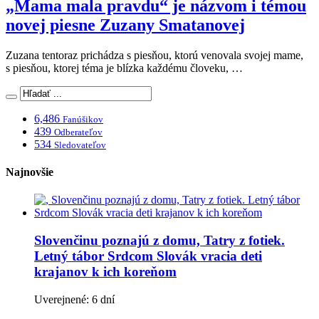
„Mama mala pravdu“ je názvom i témou
novej piesne Zuzany Smatanovej
Zuzana tentoraz prichádza s piesňou, ktorú venovala svojej mame,
s piesňou, ktorej téma je blízka každému človeku, …
6,486
Fanúšikov
439
Odberateľov
534
Sledovateľov
Najnovšie
Slovenčinu poznajú z domu, Tatry z fotiek.
Letný tábor Srdcom Slovák vracia deti
krajanov k ich koreňom
Uverejnené: 6 dní