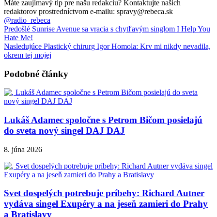
Máte zaujímavý tip pre našu redakciu? Kontaktujte našich
redaktorov prostredníctvom e-mailu: spravy@rebeca.sk
@radio_rebeca
Predošlé
Sunrise Avenue sa vracia s chytľavým singlom I Help You
Hate Me!
Nasledujúce
Plastický chirurg Igor Homola: Krv mi nikdy nevadila,
okrem tej mojej
Podobné články
Lukáš Adamec spoločne s Petrom Bičom posielajú
do sveta nový singel DAJ DAJ
8. júna 2026
Svet dospelých potrebuje príbehy: Richard Autner
vydáva singel Exupéry a na jeseň zamieri do Prahy
a Bratislavy