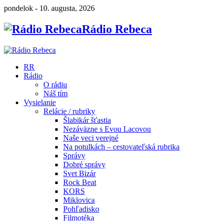
pondelok - 10. augusta, 2026
Rádio Rebeca
RR
Rádio
O rádiu
Náš tím
Vysielanie
Relácie / rubriky
Šlabikár šťastia
Nezáväzne s Evou Lacovou
Naše veci verejné
Na potulkách – cestovateľská rubrika
Správy
Dobré správy
Svet Bizár
Rock Beat
KORS
Miklovica
Pohľadisko
Filmotéka