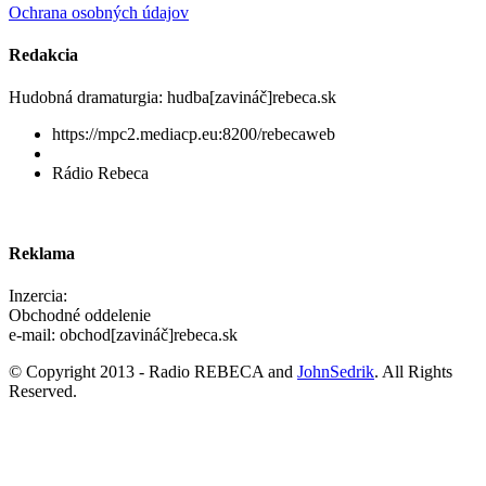
Ochrana osobných údajov
Redakcia
Hudobná dramaturgia: hudba[zavináč]rebeca.sk
https://mpc2.mediacp.eu:8200/rebecaweb
Rádio Rebeca
Reklama
Inzercia:
Obchodné oddelenie
e-mail: obchod[zavináč]rebeca.sk
© Copyright 2013 - Radio REBECA and
JohnSedrik
. All Rights
Reserved.