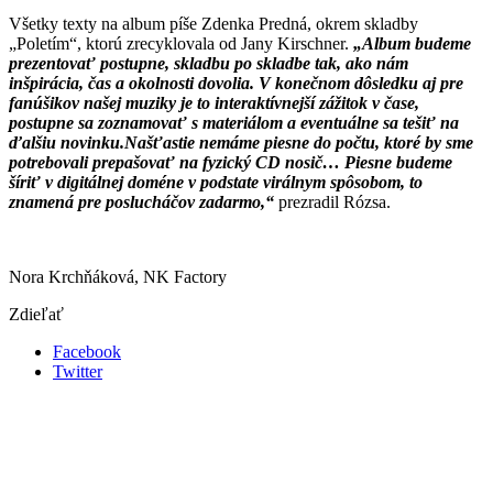
Všetky texty na album píše Zdenka Predná, okrem skladby
„Poletím“, ktorú zrecyklovala od Jany Kirschner.
„Album budeme
prezentovať postupne, skladbu po skladbe tak, ako nám
inšpirácia, čas a okolnosti dovolia. V konečnom dôsledku aj pre
fanúšikov našej muziky je to interaktívnejší zážitok v čase,
postupne sa zoznamovať s materiálom a eventuálne sa tešiť na
ďalšiu novinku.Našťastie nemáme piesne do počtu, ktoré by sme
potrebovali prepašovať na fyzický CD nosič… Piesne budeme
šíriť v digitálnej doméne v podstate virálnym spôsobom, to
znamená pre poslucháčov zadarmo,“
prezradil Rózsa.
Nora Krchňáková, NK Factory
Zdieľať
Facebook
Twitter