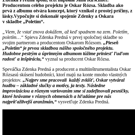
Producentom celého projektu je Oskar Rózsa.
Skladba ako
prvá z albumu otvára koncept, ktorý vznikol z prostej príčiny, z
lásky.
Vypočujte si dokonalé spojenie Zdenky a Oskara
v skladbe „Poletím“.
„Viem, že vstať znova dokážem, až keď spadnem na zem. Poletím,
poletím…“
Spieva Zdenka Predná v prvej spoločnej skladbe so
svojim partnerom a producentom Oskarom Rózsom.
„Pieseň
„Poletím“ je prvou skladbou nášho spoločného projektu.
Hudobne pestrým a úprimným albumom túžime priniesť ľuďom
radosť a inšpiráciu,“
vyznal sa producent Oskar Rózsa.
Speváčka Zdenka Predná a producent a multiinštrumentalista Oskar
Rózsasú skúsení hudobníci, ktorí majú na konte mnoho vlastných
projektov.
„Najprv sme pracovali každý zvlášť, Oskar vytváral
hudbu – základné slučky a motívy, ja texty. Následne
improvizáciou a rôznym variovaním sme si zadefinovali pesničky,
ktoré hrávame v rôznych obmenách a hľadáme pre nás
najpríťažlivejší aranžmán,“
vysvetľuje Zdenka Predná.