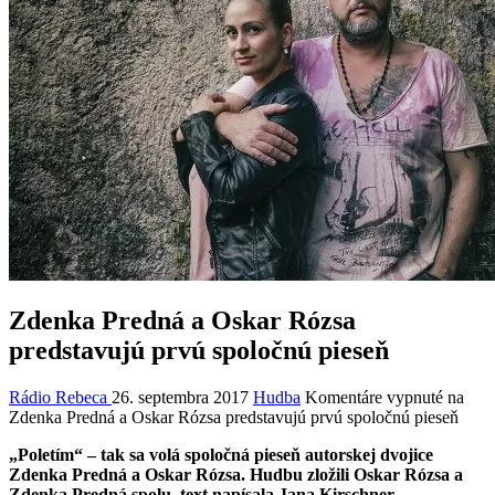
Zdenka Predná a Oskar Rózsa
predstavujú prvú spoločnú pieseň
Rádio Rebeca
26. septembra 2017
Hudba
Komentáre vypnuté
na
Zdenka Predná a Oskar Rózsa predstavujú prvú spoločnú pieseň
„Poletím“ – tak sa volá spoločná pieseň autorskej dvojice
Zdenka Predná a Oskar Rózsa.
Hudbu zložili Oskar Rózsa a
Zdenka Predná spolu, text napísala Jana Kirschner.