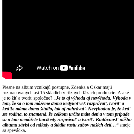
Piesne na album vznikajú postupne, Zdenka a Oskar majú
rozpracovaných asi 15 skladieb v rôznych fázach produkcie. A aké
je to žiť a tvoriť spoločne?
„J
e to aj výhoda aj nevýhoda. Výhoda v
tom, že sa o tom môžeme doma kedykoľvek rozprávať, tvoriť a
keďže máme doma štúdio, tak aj nahrávať. Nevýhodou je, že keď
ste rodina, to znamená, že celkom určite máte deti a v tom prípade
sa o tom nemôžete hocikedy rozprávať a tvoriť. Budúcnosť nášho
albumu závisí od nálady a štádia rastu zubov našich detí…“
smeje
sa speváčka.