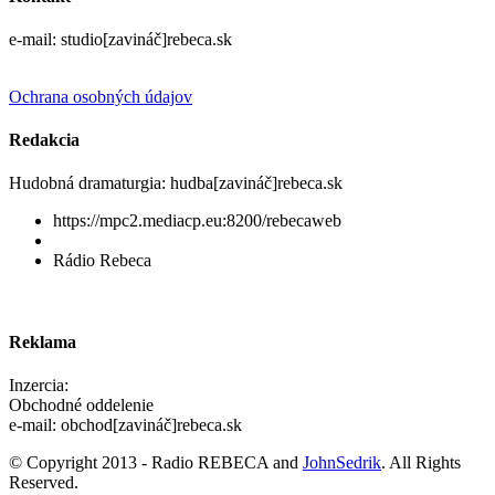
e-mail: studio[zavináč]rebeca.sk
Ochrana osobných údajov
Redakcia
Hudobná dramaturgia: hudba[zavináč]rebeca.sk
https://mpc2.mediacp.eu:8200/rebecaweb
Rádio Rebeca
Reklama
Inzercia:
Obchodné oddelenie
e-mail: obchod[zavináč]rebeca.sk
© Copyright 2013 - Radio REBECA and
JohnSedrik
. All Rights
Reserved.