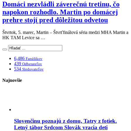
Domáci nezvládli záverečnú tretinu, čo
napokon rozhodlo. Martin po domácej
prehre stojí pred dôležitou odvetou
Štvrtok, 5. marec, Martin – Štvrťfinálová séria medzi MHA Martin a
HK TAM Levice sa …
6,486
Fanúšikov
439
Odberateľov
534
Sledovateľov
Najnovšie
Slovenčinu poznajú z domu, Tatry z fotiek.
Letný tábor Srdcom Slovák vracia deti