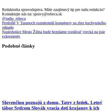
Redaktorka spravodajstva. Máte zaujímavý tip pre našu redakciu?
Kontaktujte nás na: spravy@rebeca.sk
@radio_rebeca
Predošlé
V Turanoch rozmiestnili kontajnery na zber kuchynského
odpadu
Nasledujúce
Mesto Žilina bude bezplatne rozdávať vrecká na psie
exkrementy
Podobné články
Slovenčinu poznajú z domu, Tatry z fotiek. Letný
tábor Srdcom Slovák vracia deti krajanov k ich