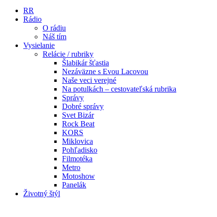
RR
Rádio
O rádiu
Náš tím
Vysielanie
Relácie / rubriky
Šlabikár šťastia
Nezáväzne s Evou Lacovou
Naše veci verejné
Na potulkách – cestovateľská rubrika
Správy
Dobré správy
Svet Bizár
Rock Beat
KORS
Miklovica
Pohľadisko
Filmotéka
Metro
Motoshow
Panelák
Životný štýl