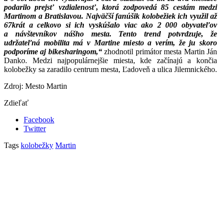
podarilo prejsť vzdialenosť, ktorá zodpovedá 85 cestám medzi
Martinom a Bratislavou. Najväčší fanúšik kolobežiek ich využil až
67krát a celkovo si ich vyskúšalo viac ako 2 000 obyvateľov
a návštevníkov nášho mesta. Tento trend potvrdzuje, že
udržateľná mobilita má v Martine miesto a verím, že ju skoro
podporíme aj bikesharingom,“
zhodnotil primátor mesta Martin Ján
Danko. Medzi najpopulárnejšie miesta, kde začínajú a končia
kolobežky sa zaradilo centrum mesta, Ľadoveň a ulica Jilemnického.
Zdroj: Mesto Martin
Zdieľať
Facebook
Twitter
Tags
kolobežky
Martin