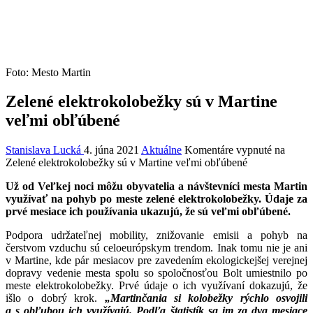
Foto: Mesto Martin
Zelené elektrokolobežky sú v Martine
veľmi obľúbené
Stanislava Lucká
4. júna 2021
Aktuálne
Komentáre vypnuté
na
Zelené elektrokolobežky sú v Martine veľmi obľúbené
Už od Veľkej noci môžu obyvatelia a návštevníci mesta Martin
využívať na pohyb po meste zelené elektrokolobežky. Údaje za
prvé mesiace ich používania ukazujú, že sú veľmi obľúbené.
Podpora udržateľnej mobility, znižovanie emisii a pohyb na
čerstvom vzduchu sú celoeurópskym trendom. Inak tomu nie je ani
v Martine, kde pár mesiacov pre zavedením ekologickejšej verejnej
dopravy vedenie mesta spolu so spoločnosťou Bolt umiestnilo po
meste elektrokolobežky. Prvé údaje o ich využívaní dokazujú, že
išlo o dobrý krok.
„Martinčania si kolobežky rýchlo osvojili
a s obľubou ich využívajú. Podľa štatistík sa im za dva mesiace