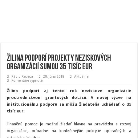
Žilina podporí projekty neziskových
organizácií sumou 35 tisíc eur
Rádio Rebeca
28. júna 2018
Aktuálne
na
Komentáre vypnuté
Žilina
podporí
Žilina podporí aj tento rok neziskové organizácie
projekty
neziskových
prostredníctvom grantových dotácií. V novej výzve na
organizácií
inštitucionálnu podporu sa môžu žiadatelia uchádzať o 35
sumou
35
tisíc eur.
tisíc
eur
Finančnú pomoc je možné žiadať hlavne na prevádzku a rozvoj
organizácie, prípadne na konkrétnejšie pokrytie operačných a
režijných nákladov.