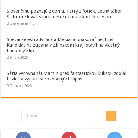
Slovenčinu poznajú z domu, Tatry z fotiek. Letný tábor
Srdcom Slovák vracia deti krajanov k ich koreňom
Uverejnené: 4 dni
Spevácke estrády Fica a Mečiara opakovať nechcel.
Kandidát na župana v Žilinskom kraji stavil na vlastný
hudobný klip
6. júla 2026
Séria vyrovnaná! Martin pred fantastickou kulisou zdolal
Levice a vynútil si rozhodujúci zápas
7. marca 2026