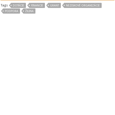
Tags
DOTÁCIE
FINANCIE
GRANT
NEZISKOVÉ ORGANIZÁCIE
PODPORA
ŽILINA