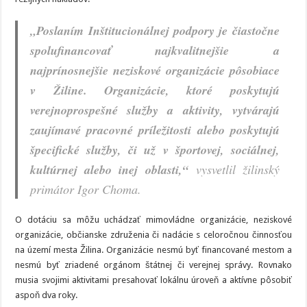
„Poslaním Inštitucionálnej podpory je čiastočne
spolufinancovať najkvalitnejšie a
najprínosnejšie neziskové organizácie pôsobiace
v Žiline. Organizácie, ktoré poskytujú
verejnoprospešné služby a aktivity, vytvárajú
zaujímavé pracovné príležitosti alebo poskytujú
špecifické služby, či už v športovej, sociálnej,
kultúrnej alebo inej oblasti,“
vysvetlil žilinský
primátor Igor Choma.
O dotáciu sa môžu uchádzať mimovládne organizácie, neziskové
organizácie, občianske združenia či nadácie s celoročnou činnosťou
na území mesta Žilina. Organizácie nesmú byť financované mestom a
nesmú byť zriadené orgánom štátnej či verejnej správy. Rovnako
musia svojimi aktivitami presahovať lokálnu úroveň a aktívne pôsobiť
aspoň dva roky.