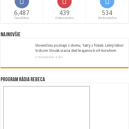
6,487
439
534
Fanúšikov
Odberateľov
Sledovateľov
Najnovšie
Slovenčinu poznajú z domu, Tatry z fotiek. Letný tábor
Srdcom Slovák vracia deti krajanov k ich koreňom
Uverejnené: 4 dni
Program Rádia Rebeca