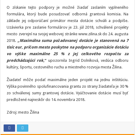
O získanie tejto podpory je možné žiadať zaslaním vyplneného
formulára, ktorý bude posudzovať odborná grantová komisia. Na
základe jej odporúčaní primátor mesta dotácie schváli a podpíše.
Uzávierka pre zaslanie formulárov je 23. júl 2018, schválené projekty
mesto zverejní na svojej webovej stránke www.zilina.sk do 24. augusta
2018.
„Maximálna suma požadovanej dotácie je stanovená na 7
tisíc eur, pričom mesto poskytne na podporu organizácie dotáciu
vo výške maximálne 25 % z jej celkového rozpočtu za
predchádzajúci rok,
“
upozornila Ingrid Dolníková, vedúca odboru
kultúry, športu, cestovného ruchu a miestneho rozvoja mesta Žilina.
Žiadateľ môže podať maximálne jeden projekt na jednu inštitúciu.
Výška povinného spolufinancovania grantu zo strany žiadateľa je 30 %
zo schválenej sumy grantovej dotácie. Vyúčtovanie dotácie musí byť
predložené najneskôr do 14. novembra 2018.
Zdroj: mesto Žilina