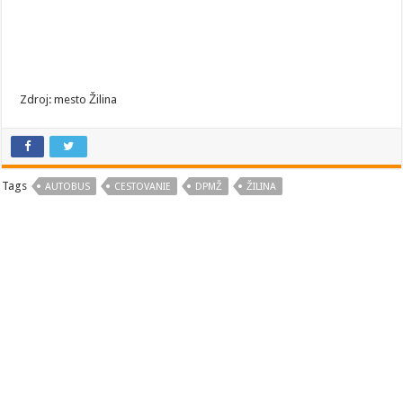
Zdroj: mesto Žilina
Tags
AUTOBUS
CESTOVANIE
DPMŽ
ŽILINA