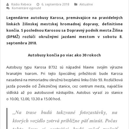
Rádio Rebeca
6. septembra 2018
Aktuálne
na
Komentáre vypnuté
Žilina
sa
Legendárne autobusy Karosa, premávajúce na pravidelných
rozlúči
s legendárnou
linkách žilinskej mestskej hromadnej dopravy, definitívne
„hranatou
končia. S poslednou Karosou sa Dopravný podnik mesta Žilina
Karosou“
(DPMŽ) rozlúči okružnými jazdami mestom v sobotu 8.
septembra 2018.
Autobusy končia po viac ako 30 rokoch
Autobusy typu Karosa B732 sú nápadné hlavne svojím výrazne
hranatým tvarom. Pri tejto špeciálnej príležitosti bude Karosa
nasadená na mimoriadnu okružnú bezplatnú linku číslo 93. Rozlúčková
jazda povedie od Železničnej stanice, cez centrum mesta, najväčšie
sídliská až po autobusové nástupište. Autobus vyrazí zo stanice
o 10.00, 12.00, 13.30 a 15.00 hod.
„Na trase budú takzvané fotozastávky, na
ktorých vozidlo zotrvá približne päť minút. Počas
tohto času si cestujúci budú môcť zvečniť