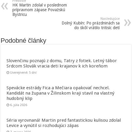
Predošlé
HK Martin zdolal v poslednom
prípravnom zápase Považskú
Bystricu
Nasledujúce
Dolný Kubín: Po prázdninách sa
do škôl vrátilo tritisíc detí
Podobné články
Slovenčinu poznajú z domu, Tatry z fotiek. Letný tábor
Srdcom Slovák vracia deti krajanov k ich koreňom
Uverejnené: 5 dní
Spevácke estrády Fica a Mečiara opakovať nechcel.
Kandidát na župana v Žilinskom kraji stavil na vlastný
hudobný klip
6. júla 2026
Séria vyrovnaná! Martin pred fantastickou kulisou zdolal
Levice a vynútil si rozhodujúci zápas