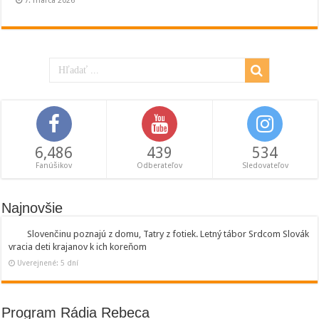
7. marca 2026
6,486
439
534
Fanúšikov
Odberateľov
Sledovateľov
Najnovšie
Slovenčinu poznajú z domu, Tatry z fotiek. Letný tábor Srdcom Slovák
vracia deti krajanov k ich koreňom
Uverejnené: 5 dní
Program Rádia Rebeca