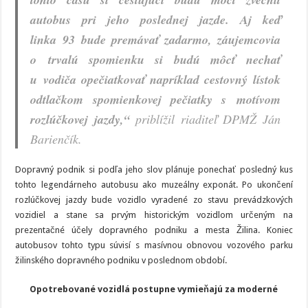
autobus pri jeho poslednej jazde. Aj keď
linka 93 bude premávať zadarmo, záujemcovia
o trvalú spomienku si budú môcť nechať
u vodiča opečiatkovať napríklad cestovný lístok
odtlačkom spomienkovej pečiatky s motívom
rozlúčkovej jazdy,“
priblížil riaditeľ DPMŽ Ján
Barienčík.
Dopravný podnik si podľa jeho slov plánuje ponechať posledný kus
tohto legendárneho autobusu ako muzeálny exponát. Po ukončení
rozlúčkovej jazdy bude vozidlo vyradené zo stavu prevádzkových
vozidiel a stane sa prvým historickým vozidlom určeným na
prezentačné účely dopravného podniku a mesta Žilina. Koniec
autobusov tohto typu súvisí s masívnou obnovou vozového parku
žilinského dopravného podniku v poslednom období.
Opotrebované vozidlá postupne vymieňajú za moderné