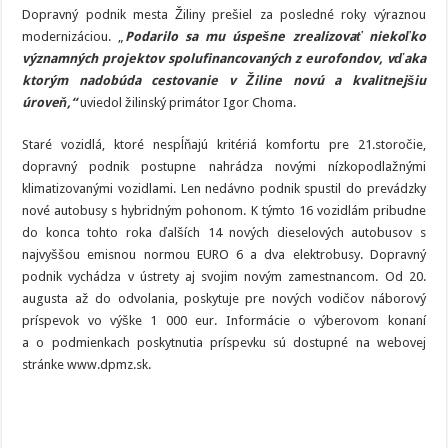
Dopravný podnik mesta Žiliny prešiel za posledné roky výraznou
modernizáciou. „
Podarilo sa mu úspešne zrealizovať niekoľko
významných projektov spolufinancovaných z eurofondov, vďaka
ktorým nadobúda cestovanie v Žiline novú a kvalitnejšiu
úroveň,“
uviedol žilinský primátor Igor Choma.
Staré vozidlá, ktoré nespĺňajú kritériá komfortu pre 21.storočie,
dopravný podnik postupne nahrádza novými nízkopodlažnými
klimatizovanými vozidlami. Len nedávno podnik spustil do prevádzky
nové autobusy s hybridným pohonom. K týmto 16 vozidlám pribudne
do konca tohto roka ďalších 14 nových dieselových autobusov s
najvyššou emisnou normou EURO 6 a dva elektrobusy. Dopravný
podnik vychádza v ústrety aj svojim novým zamestnancom. Od 20.
augusta až do odvolania, poskytuje pre nových vodičov náborový
príspevok vo výške 1 000 eur. Informácie o výberovom konaní
a o podmienkach poskytnutia príspevku sú dostupné na webovej
stránke www.dpmz.sk.