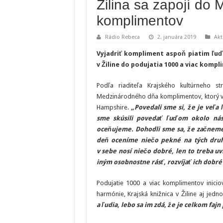
Žilina sa zapojí do
komplimentov
Rádio Rebeca
2. januára 2019
Akt
Vyjadriť kompliment aspoň piatim ľuďo
v Žiline do podujatia 1000 a viac komp
Podľa riaditeľa Krajského kultúrneho st
Medzinárodného dňa komplimentov, ktorý vzn
Hampshire.
„Povedali sme si, že je veľa 
sme skúsili povedať ľuďom okolo nás
oceňujeme.
Dohodli sme sa, že začneme 
deň oceníme niečo pekné na tých druh
v sebe nosí niečo dobré, len to treba
iným osobnostne rásť, rozvíjať ich dobré
Podujatie 1000 a viac komplimentov iniciov
harmónie, Krajská knižnica v Žiline aj jedn
a ľudia, lebo sa im zdá, že je celkom fa