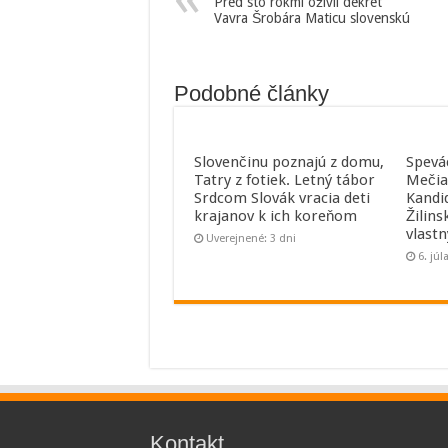
Pred sto rokmi oživil dekrét
Vavra Šrobára Maticu slovenskú
Podobné články
Slovenčinu poznajú z domu,
Spevá
Tatry z fotiek. Letný tábor
Mečia
Srdcom Slovák vracia deti
Kandi
krajanov k ich koreňom
Žilins
vlast
Uverejnené: 3 dni
6. júl
Kontakt