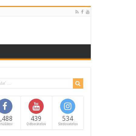
,488
439
534
anúšikov
Odberateľov
Sledovateľov