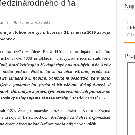
 Medzinárodného dňa
Naj
na
Letn
uálne
Komentáre vypnuté
Žilina
ich
sa
m je úlohou pre tých, ktorí sa 24. januára 2019 zapoja
zapojí
Uv
do
limentov.
Medzinárodného
dňa
komplimentov
rediska (KKS) v Žiline Petra Ničíka je podujatie súčasťou
Pro
ikol v roku 1998 na základe iniciatívy z amerického štátu New
ľudí, ktorí kritizujú a hľadajú chyby na druhých. A čo keby
 niečo pekné. Niečo, čo si na nich vážime, prečo ich
24. januára o 8. hodine. Dôležité je posolstvo, že v tento
ých a povieme im, prečo si ich vážime. Každý človek si
 uvidieť. Úprimným a pravdivým oceňovaním ľudí pomáhame
 stránky a zlepšujeme aj naše vzťahy,“
uviedol riaditeľ KKS.
ali KKS v Žiline, občianske združenie Návrat, Nadácia Krajina
o z tamojších kníhkupectiev.
„Pridávajú sa ďalšie organizácie
jn povedať niečo pekné ľuďom okolo nás,“
dodal Ničík.