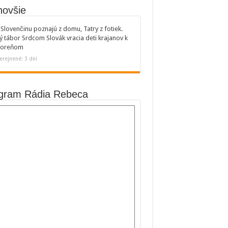
novšie
Slovenčinu poznajú z domu, Tatry z fotiek.
ý tábor Srdcom Slovák vracia deti krajanov k
 koreňom
erejnené: 3 dni
gram Rádia Rebeca