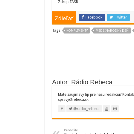
Zdroj: TASR
Facebook
Twitter
Zdieľať
Tags
KOMPLIMENTY
MEDZINÁRODNÝ DEŇ
Autor: Rádio Rebeca
Máte zaujímavý tip pre našu redakciu? Kontak
spravy@rebeca.sk
@radio_rebeca
Predošlé