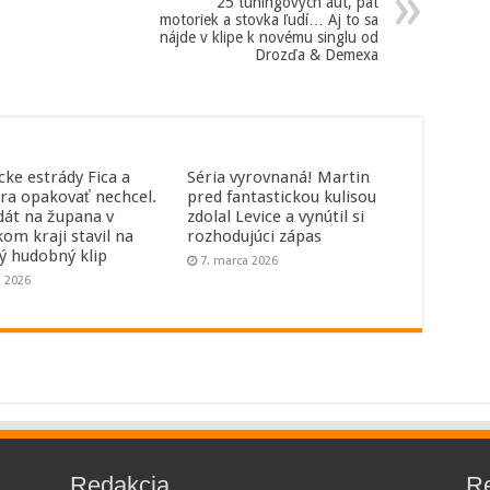
25 tuningových áut, pät
motoriek a stovka ľudí… Aj to sa
nájde v klipe k novému singlu od
Drozďa & Demexa
cke estrády Fica a
Séria vyrovnaná! Martin
ra opakovať nechcel.
pred fantastickou kulisou
dát na župana v
zdolal Levice a vynútil si
kom kraji stavil na
rozhodujúci zápas
ný hudobný klip
7. marca 2026
a 2026
Redakcia
R