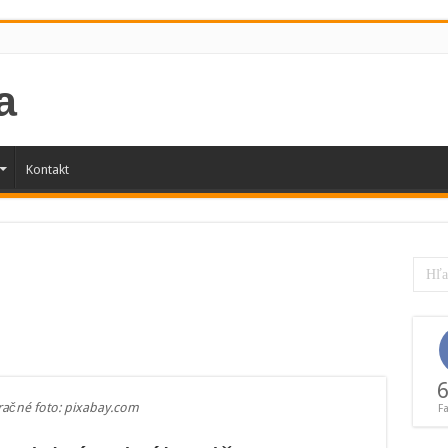
Kontakt
6
tračné foto: pixabay.com
F