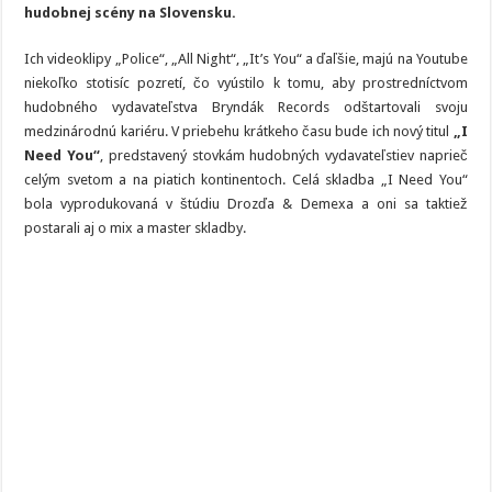
Aj
hudobnej scény na Slovensku.
to
sa
nájde
Ich videoklipy „Police“, „All Night“, „It’s You“ a ďaľšie, majú na Youtube
v
klipe
niekoľko stotisíc pozretí, čo vyústilo k tomu, aby prostredníctvom
k
hudobného vydavateľstva Bryndák Records odštartovali svoju
novému
singlu
medzinárodnú kariéru. V priebehu krátkeho času bude ich nový titul
„I
od
Drozďa
Need You“
, predstavený stovkám hudobných vydavateľstiev naprieč
&
celým svetom a na piatich kontinentoch. Celá skladba „I Need You“
Demexa
bola vyprodukovaná v štúdiu Drozďa & Demexa a oni sa taktiež
postarali aj o mix a master skladby.