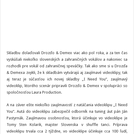
Skladbu dolaďovali Drozďo & Demex viac ako pol roka, a za ten čas
vyskúšali niekoľko slovenských a zahraničných vokálov a nakoniec sa
rozhodli pre vokál od zahraničnej speváčky. Tak ako sme si u Drozďa
& Demexa zvykli, že k skladbám vytvárajú aj zaujímavé videoklipy, tak
aj teraz je súčasťou ich novej skladby „I Need You“, zaujímavý
videoklip, ktorého scenár pripravili Drozďo & Demex v spolupráci so
spoločnosťou Laura Production.
A na záver ešte niekoľko zaujímavostí z natáčania videoklipu „I Need
You“. Autá do videoklipu zabezpečil odborník na tuning áut pán Ján
Pastyrnák. Zaujímavou osobnosťou, ktorá účinkuje vo videoklipe je
Tomy Sten Kolarik, majster Slovenska v shuffle tanci. Príprava
videoklipu trvala cca 2 týždne, vo videoklipe účinkuje cca 100 ľudí,