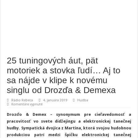
25 tuningových áut, pät
motoriek a stovka ľudí… Aj to
sa nájde v klipe k novému
singlu od Drozďa & Demexa
Rádio Rebeca
4. januára 2019
Hudba
na
Komentáre vypnuté
25
tuningových
Drozďo & Demex – synonymum pre cieľavedomosť a
áut,
pät
pracovitosť vo svete dídžejingu a elektronickej tanečnej
motoriek
hudby. Sympatická dvojica z Martina, ktorá svojou hudobnou
a
stovka
produkciou patrí medzi špičku elektronickej tanečnej
ľudí…