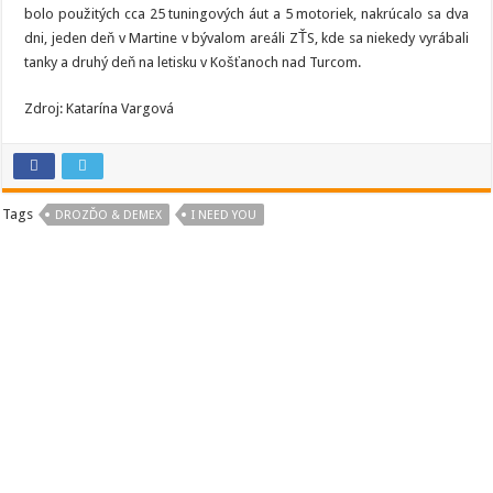
bolo použitých cca 25 tuningových áut a 5 motoriek, nakrúcalo sa dva
dni, jeden deň v Martine v bývalom areáli ZŤS, kde sa niekedy vyrábali
tanky a druhý deň na letisku v Košťanoch nad Turcom.
Zdroj: Katarína Vargová
Tags
DROZĎO & DEMEX
I NEED YOU