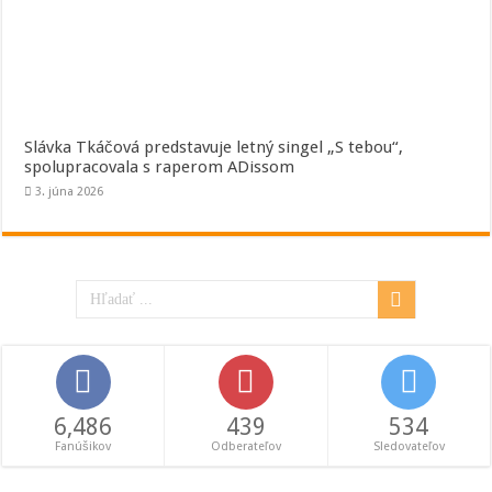
Slávka Tkáčová predstavuje letný singel „S tebou“,
spolupracovala s raperom ADissom
3. júna 2026
6,486
439
534
Fanúšikov
Odberateľov
Sledovateľov