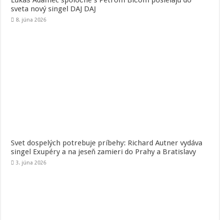
Lukáš Adamec spoločne s Petrom Bičom posielajú do
sveta nový singel DAJ DAJ
8. júna 2026
Svet dospelých potrebuje príbehy: Richard Autner vydáva
singel Exupéry a na jeseň zamieri do Prahy a Bratislavy
3. júna 2026