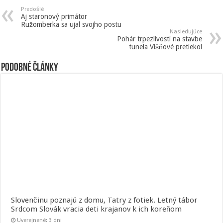
Predošlé
Aj staronový primátor
Ružomberka sa ujal svojho postu
Nasledujúce
Pohár trpezlivosti na stavbe
tunela Višňové pretiekol
Podobné články
Slovenčinu poznajú z domu, Tatry z fotiek. Letný tábor
Srdcom Slovák vracia deti krajanov k ich koreňom
Uverejnené: 3 dni