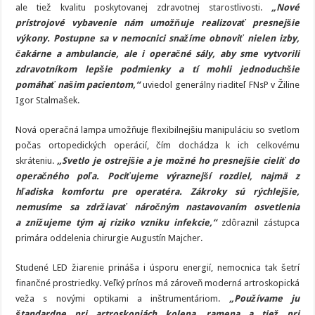
ale tiež kvalitu poskytovanej zdravotnej starostlivosti.
„Nové
prístrojové vybavenie nám umožňuje realizovať presnejšie
výkony. Postupne sa v nemocnici snažíme obnoviť nielen izby,
čakárne a ambulancie, ale i operačné sály, aby sme vytvorili
zdravotníkom lepšie podmienky a tí mohli jednoduchšie
pomáhať našim pacientom,“
uviedol generálny riaditeľ FNsP v Žiline
Igor Stalmašek.
Nová operačná lampa umožňuje flexibilnejšiu manipuláciu so svetlom
počas ortopedických operácií, čím dochádza k ich celkovému
skráteniu.
„Svetlo je ostrejšie a je možné ho presnejšie cieliť do
operačného poľa. Pociťujeme výraznejší rozdiel, najmä z
hľadiska komfortu pre operatéra. Zákroky sú rýchlejšie,
nemusíme sa zdržiavať náročným nastavovaním osvetlenia
a znižujeme tým aj riziko vzniku infekcie,“
zdôraznil zástupca
primára oddelenia chirurgie Augustín Majcher.
Studené LED žiarenie prináša i úsporu energií, nemocnica tak šetrí
finančné prostriedky. Veľký prínos má zároveň moderná artroskopická
veža s novými optikami a inštrumentáriom.
„Používame ju
štandardne pri artroskopiách kolena, ramena a tiež pri