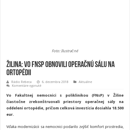
Foto: Ilustračné
Žilina: Vo FNsP obnovili operačnú sálu na
ortopédii
Rádio Rebeca
6. decembra 2018
Aktuálne
na
Komentáre vypnuté
Žilina:
Vo
Vo Fakultnej nemocnici s poliklinikou (FNsP) v Žiline
FNsP
obnovili
čiastočne zrekonštruovali priestory operačnej sály na
operačnú
oddelení ortopédie, pričom celková investícia dosiahla 18.500
sálu
na
eur.
ortopédii
Vďaka modernizácii sa nemocnici podarilo zvýšiť komfort prostredia,