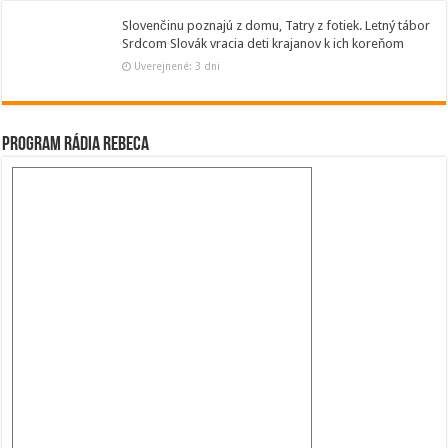
Slovenčinu poznajú z domu, Tatry z fotiek. Letný tábor
Srdcom Slovák vracia deti krajanov k ich koreňom
Uverejnené: 3 dni
Program Rádia Rebeca