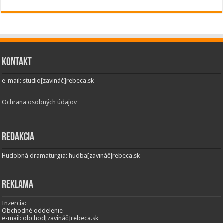
Kontakt
e-mail: studio[zavináč]rebeca.sk
Ochrana osobných údajov
Redakcia
Hudobná dramaturgia: hudba[zavináč]rebeca.sk
Reklama
Inzercia:
Obchodné oddelenie
e-mail: obchod[zavináč]rebeca.sk