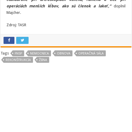
operáciách menších kĺbov, ako sú členok a lakeť,“
doplnil
Majcher.
Zdroj: TASR
Tags
FNSP
NEMOCNICA
OBNOVA
OPERAČNÁ SÁLA
REKONŠTRUKCIA
ŽIINA