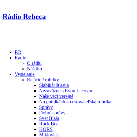
Rádio Rebeca
RR
Rádio
O rádiu
Náš tím
Vysielanie
Relácie / rubriky
Šlabikár šťastia
Nezáväzne s Evou Lacovou
Naše veci verejné
Na potulkách – cestovateľská rubrika
Správy
Dobré správy
Svet Bizár
Rock Beat
KORS
Miklovica