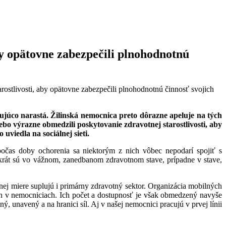
by opätovne zabezpečili plnohodnotnú
ostlivosti, aby opätovne zabezpečili plnohodnotnú činnosť svojich
júco narastá. Žilinská nemocnica preto dôrazne apeluje na tých
bo výrazne obmedzili poskytovanie zdravotnej starostlivosti, aby
uviedla na sociálnej sieti.
očas doby ochorenia sa niektorým z nich vôbec nepodarí spojiť s
okrát sú vo vážnom, zanedbanom zdravotnom stave, prípadne v stave,
nej miere suplujú i primárny zdravotný sektor. Organizácia mobilných
ch v nemocniciach. Ich počet a dostupnosť je však obmedzený navyše
navený a na hranici síl. Aj v našej nemocnici pracujú v prvej línii