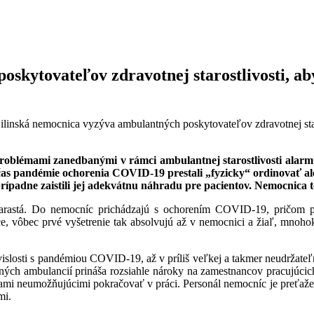
skytovateľov zdravotnej starostlivosti, a
ilinská nemocnica vyzýva ambulantných poskytovateľov zdravotnej star
roblémami zanedbanými v rámci ambulantnej starostlivosti alarmu
čas pandémie ochorenia COVID-19 prestali „fyzicky“ ordinovať ale
ípadne zaistili jej adekvátnu náhradu pre pacientov. Nemocnica to 
narastá. Do nemocníc prichádzajú s ochorením COVID-19, pričom p
úce, vôbec prvé vyšetrenie tak absolvujú až v nemocnici a žiaľ, mnoh
islosti s pandémiou COVID-19, až v príliš veľkej a takmer neudržateľ
ných ambulancií prináša rozsiahle nároky na zamestnancov pracujúci
eumožňujúcimi pokračovať v práci. Personál nemocníc je preťažený, u
mi.