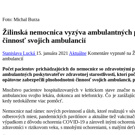
Foto: Michal Burza
Žilinská nemocnica vyzýva ambulantných po
činnosť svojich ambulancií
Stanislava Lucká
15. januára 2021
Aktuálne
Komentáre vypnuté
na Ž
ambulancií
Počet pacientov prichádzajúcich do nemocnice so zdravotnými p
ambulantných poskytovateľov zdravotnej starostlivosti, ktorí po
opätovne zabezpečili plnohodnotnú činnosť svojich ambulancií, pr
Množstvo pacientov hospitalizovaných v kritickom stave značne 
ambulanciou svojho lekára, dokonca ani telefonicky. Čo je zarážaj
kedy nedokážeme viac pomôcť.
Nemocnice nad rámec nových povinností a úloh, ktoré realizujú v súv
odberových miest, pandemických pavilónov a aktuálne tiež vakcinač
výpadkom z dôvodu ochorenia COVID-19 a zároveň inými ochoreniami n
zdravotníci v rizikovom veku, s mnohými ochoreniami, s malými deť