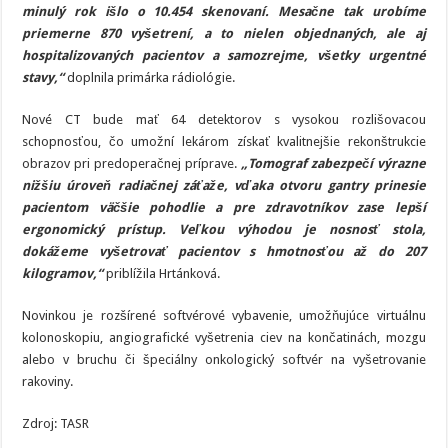
minulý rok išlo o 10.454 skenovaní. Mesačne tak urobíme
priemerne 870 vyšetrení, a to nielen objednaných, ale aj
hospitalizovaných pacientov a samozrejme, všetky urgentné
stavy,“
doplnila primárka rádiológie.
Nové CT bude mať 64 detektorov s vysokou rozlišovacou
schopnosťou, čo umožní lekárom získať kvalitnejšie rekonštrukcie
obrazov pri predoperačnej príprave.
„Tomograf zabezpečí výrazne
nižšiu úroveň radiačnej záťaže, vďaka otvoru gantry prinesie
pacientom väčšie pohodlie a pre zdravotníkov zase lepší
ergonomický prístup. Veľkou výhodou je nosnosť stola,
dokážeme vyšetrovať pacientov s hmotnosťou až do 207
kilogramov,“
priblížila Hrtánková.
Novinkou je rozšírené softvérové vybavenie, umožňujúce virtuálnu
kolonoskopiu, angiografické vyšetrenia ciev na končatinách, mozgu
alebo v bruchu či špeciálny onkologický softvér na vyšetrovanie
rakoviny.
Zdroj: TASR