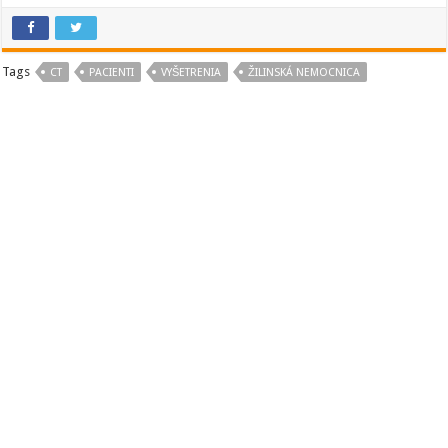
Tags
CT
PACIENTI
VYŠETRENIA
ŽILINSKÁ NEMOCNICA