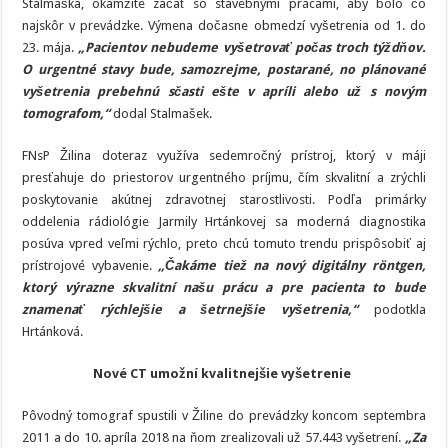
Stalmaška, okamžite začať so stavebnými prácami, aby bolo čo
najskôr v prevádzke. Výmena dočasne obmedzí vyšetrenia od 1. do
23. mája.
„Pacientov nebudeme vyšetrovať počas troch týždňov.
O urgentné stavy bude, samozrejme, postarané, no plánované
vyšetrenia prebehnú sčasti ešte v apríli alebo už s novým
tomografom,“
dodal Stalmašek.
FNsP Žilina doteraz využíva sedemročný prístroj, ktorý v máji
presťahuje do priestorov urgentného príjmu, čím skvalitní a zrýchli
poskytovanie akútnej zdravotnej starostlivosti. Podľa primárky
oddelenia rádiológie Jarmily Hrtánkovej sa moderná diagnostika
posúva vpred veľmi rýchlo, preto chcú tomuto trendu prispôsobiť aj
prístrojové vybavenie.
„
Čakáme tiež na nový digitálny röntgen,
ktorý výrazne skvalitní našu prácu a pre pacienta to bude
znamenať rýchlejšie a šetrnejšie vyšetrenia,“
podotkla
Hrtánková.
Nové CT umožní kvalitnejšie vyšetrenie
Pôvodný tomograf spustili v Žiline do prevádzky koncom septembra
2011 a do 10. apríla 2018 na ňom zrealizovali už 57.443 vyšetrení.
„Za