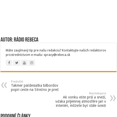
Autor: Rádio Rebeca
Máte zaujímavý tip pre našu redakciu? Kontaktujte našich redaktorov
prostredníctvom e-mailu: spravy@rebeca.sk
Predošlé
Takmer päťdesiatka bilbordov
popri ceste na Strečno je preč
Nasledujúce
Ak vonku ešte prší a sneží,
vďaka príjemnej atmosfére jari v
interiéri, môžete byť stále svieži
Podobné články