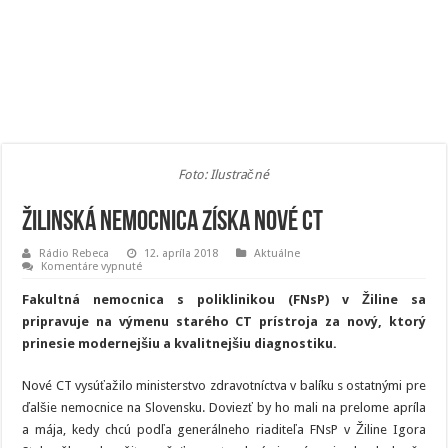
Foto: Ilustračné
Žilinská nemocnica získa nové CT
Rádio Rebeca
12. apríla 2018
Aktuálne
na
Komentáre vypnuté
Žilinská
nemocnica
Fakultná nemocnica s poliklinikou (FNsP) v Žiline sa
získa
nové
pripravuje na výmenu starého CT prístroja za nový, ktorý
CT
prinesie modernejšiu a kvalitnejšiu diagnostiku.
Nové CT vysúťažilo ministerstvo zdravotníctva v balíku s ostatnými pre
ďalšie nemocnice na Slovensku. Doviezť by ho mali na prelome apríla
a mája, kedy chcú podľa generálneho riaditeľa FNsP v Žiline Igora