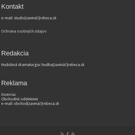
Kontakt
e-mail: studio[zavináč]rebeca.sk
Ochrana osobných údajov
Redakcia
Hudobná dramaturgia: hudba[zavináč]rebeca.sk
Reklama
Inzercia:
Obchodné oddelenie
e-mail: obchod[zavináč]rebeca.sk