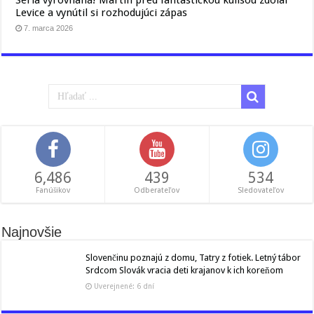
Levice a vynútil si rozhodujúci zápas
7. marca 2026
6,486
439
534
Fanúšikov
Odberateľov
Sledovateľov
Najnovšie
Slovenčinu poznajú z domu, Tatry z fotiek. Letný tábor
Srdcom Slovák vracia deti krajanov k ich koreňom
Uverejnené: 6 dní