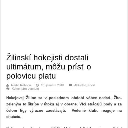
Žilinskí hokejisti dostali
ultimátum, môžu prísť o
polovicu platu
Rádio Rebeca
10. januára 2018
Aktuálne
,
šport
na
Komentáre vypnuté
Žilinskí
hokejisti
Hokejovej Žiline sa v poslednom období vôbec nedarí. Žlto-
dostali
ultimátum,
zeleným to škrípe v útoku aj v obrane, Vlci strácajú body a za
môžu
prísť
čelom ligy výrazne zaostávajú. Vedenie klubu reaguje na
o
polovicu
situáciu.
platu