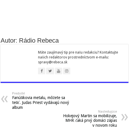
Autor: Rádio Rebeca
Máte zaujímavý tip pre našu redakciu? Kontaktujte
našich redaktorov prostredníctvom e-mailu:
spravy@rebeca.sk
Predošlé
Fanúšikovia metalu, môžete sa
tešiť. Judas Priest vydávajú nový
album
Nasledujúce
Hokejový Martin sa mobilizuje,
MHK čaká prvý domáci zápas
v novom roku