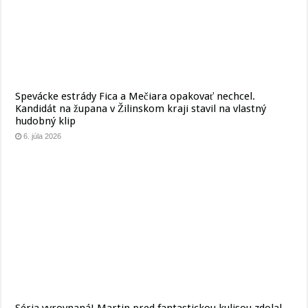
Spevácke estrády Fica a Mečiara opakovať nechcel.
Kandidát na župana v Žilinskom kraji stavil na vlastný
hudobný klip
6. júla 2026
Séria vyrovnaná! Martin pred fantastickou kulisou zdolal