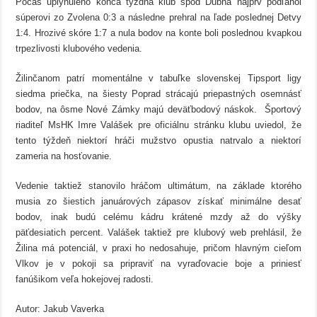
Počas uplynulého konca týždňa klub spod Dubňa najprv podľahol
súperovi zo Zvolena 0:3 a následne prehral na ľade poslednej Detvy
1:4. Hrozivé skóre 1:7 a nula bodov na konte boli poslednou kvapkou
trpezlivosti klubového vedenia.
Žilinčanom patrí momentálne v tabuľke slovenskej Tipsport ligy
siedma priečka, na šiesty Poprad strácajú priepastných osemnásť
bodov, na ôsme Nové Zámky majú deväťbodový náskok. Športový
riaditeľ MsHK Imre Valášek pre oficiálnu stránku klubu uviedol, že
tento týždeň niektorí hráči mužstvo opustia natrvalo a niektorí
zameria na hosťovanie.
Vedenie taktiež stanovilo hráčom ultimátum, na základe ktorého
musia zo šiestich januárových zápasov získať minimálne desať
bodov, inak budú celému kádru krátené mzdy až do výšky
päťdesiatich percent. Valášek taktiež pre klubový web prehlásil, že
Žilina má potenciál, v praxi ho nedosahuje, pričom hlavným cieľom
Vlkov je v pokoji sa pripraviť na vyraďovacie boje a priniesť
fanúšikom veľa hokejovej radosti.
Autor: Jakub Vaverka