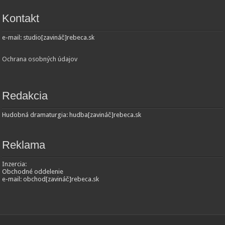
Kontakt
e-mail: studio[zavináč]rebeca.sk
Ochrana osobných údajov
Redakcia
Hudobná dramaturgia: hudba[zavináč]rebeca.sk
Reklama
Inzercia:
Obchodné oddelenie
e-mail: obchod[zavináč]rebeca.sk