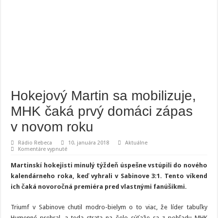
Hokejový Martin sa mobilizuje,
MHK čaká prvý domáci zápas
v novom roku
Rádio Rebeca
10. januára 2018
Aktuálne
na
Komentáre vypnuté
Hokejový
Martin
Martinskí hokejisti minulý týždeň úspešne vstúpili do nového
sa
mobilizuje,
kalendárneho roka, keď vyhrali v Sabinove 3:1. Tento víkend
MHK
ich čaká novoročná premiéra pred vlastnými fanúšikmi.
čaká
prvý
domáci
zápas
Triumf v Sabinove chutil modro-bielym o to viac, že líder tabuľky
v novom
Humenné prehral, a teda strata na čelo súťaže sa z pohľadu MHK