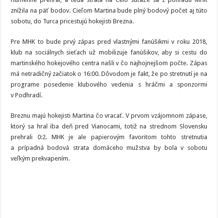
roku
znížila na päť bodov. Cieľom Martina bude plný bodový počet aj túto
sobotu, do Turca pricestujú hokejisti Brezna.
Pre MHK to bude prvý zápas pred vlastnými fanúšikmi v roku 2018,
klub na sociálnych sieťach už mobilizuje fanúšikov, aby si cestu do
martinského hokejového centra našli v čo najhojnejšom počte. Zápas
má netradičný začiatok o 16:00. Dôvodom je fakt, že po stretnutí je na
programe posedenie klubového vedenia s hráčmi a sponzormi
v Podhradí.
Breznu majú hokejisti Martina čo vracať. V prvom vzájomnom zápase,
ktorý sa hral iba deň pred Vianocami, totiž na strednom Slovensku
prehrali 0:2. MHK je ale papierovým favoritom tohto stretnutia
a prípadná bodová strata domáceho mužstva by bola v sobotu
veľkým prekvapením.