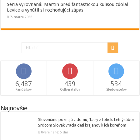
Séria vyrovnaná! Martin pred fantastickou kulisou zdolal
Levice a vynútil si rozhodujúci zápas
7. marca 2026
6,487
439
534
Fanúšikov
Odberateľov
Sledovateľov
Najnovšie
Slovenčinu poznajú z domu, Tatry z fotiek. Letný tábor
Srdcom Slovák vracia deti krajanov k ich koreňom
Uverejnené: 5 dní