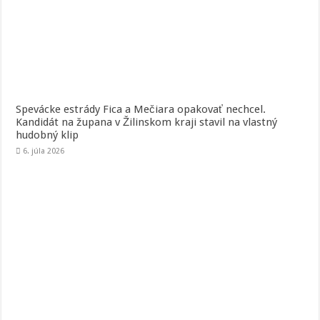
Spevácke estrády Fica a Mečiara opakovať nechcel.
Kandidát na župana v Žilinskom kraji stavil na vlastný
hudobný klip
6. júla 2026