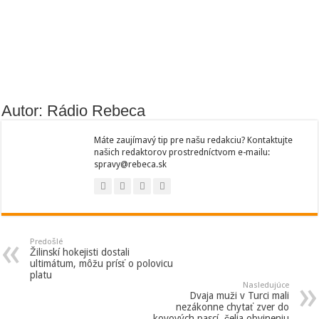
Autor: Rádio Rebeca
Máte zaujímavý tip pre našu redakciu? Kontaktujte
našich redaktorov prostredníctvom e-mailu:
spravy@rebeca.sk
Predošlé
Žilinskí hokejisti dostali
ultimátum, môžu prísť o polovicu
platu
Nasledujúce
Dvaja muži v Turci mali
nezákonne chytať zver do
kovových pascí, čelia obvineniu