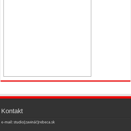
Kontakt
e-mail: studio[zavináč]rebeca.sk