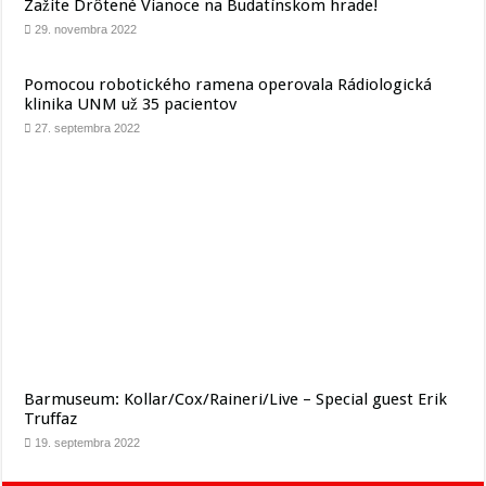
Zažite Drôtené Vianoce na Budatínskom hrade!
29. novembra 2022
Pomocou robotického ramena operovala Rádiologická
klinika UNM už 35 pacientov
27. septembra 2022
Barmuseum: Kollar/Cox/Raineri/Live – Special guest Erik
Truffaz
19. septembra 2022