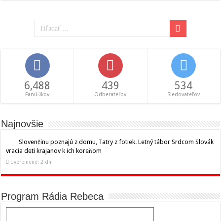
6,488
439
534
Fanúšikov
Odberateľov
Sledovateľov
Najnovšie
Slovenčinu poznajú z domu, Tatry z fotiek. Letný tábor Srdcom Slovák
vracia deti krajanov k ich koreňom
Uverejnené: 2 dni
Program Rádia Rebeca