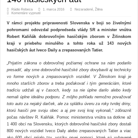
Rádio Rebeca
1. marca 2016
Nezaradené
,
Žilina
na
Komentáre vypnuté
Žilinský
kraj
V rámci projektu pripravenosti Slovenska v boji so živelnými
získal
už viac
pohromami odovzdal podpredseda vlády SR a minister vnútra
ako
140
Robert Kaliňák dobrovoľným hasičským zborom v Žilinskom
hasičských
áut
kraji v priebehu minulého a tohto roka už 143 nových
hasičských áut Iveco Daily a zrepasovaných Tatier.
„
Prijatím zákona o dobrovoľnej požiarnej ochrane sa nám podarilo
presadiť, aby sme dobrovoľné hasičské zbory dovybavili aj technicky
vo forme nových a zrepasovaných vozidiel.
V Žilinskom kraji je
mnoho starších zborov a treba poďakovať i tým generáciám, ktoré
tradíciu udržali aj v časoch, kedy sa nie úplne darilo alebo kedy
nemali úplne ideálnu podporu. Z môjho pohľadu nemožno považovať
toto auto za nejaký darček, ale za splátku úveru za roky tvrdej driny,
ktorú hasiči pre svoju obec a aj pre svoj kraj vykonali,“
zdôraznil
počas návštev
R. Kaliňák. Pomoc ministerstva vnútra sa dotkne až
1 400 obcí na Slovensku,
ktorých dobrovoľné hasičské zbory dostali
800 nových vozidiel Iveco Daily alebo zrepasovaných Tatier a viac
ako 600 obcí prijalo tzv. vozíky prvej pomoci, ktoré sú vybavené