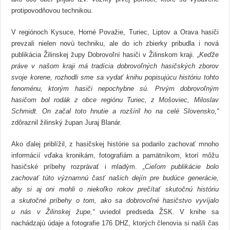
protipovodňovou technikou.
V regiónoch Kysuce, Horné Považie, Turiec, Liptov a Orava hasiči
prevzali nielen novú techniku, ale do ich zbierky pribudla i nová
publikácia Žilinskej župy Dobrovoľní hasiči v Žilinskom kraji.
„Keďže
práve v našom kraji má tradícia dobrovoľných hasičských zborov
svoje korene, rozhodli sme sa vydať knihu popisujúcu históriu tohto
fenoménu, ktorým hasiči nepochybne sú.
Prvým dobrovoľným
hasičom bol rodák z obce regiónu Turiec, z Mošoviec, Miloslav
Schmidt. On začal toto hnutie a rozšíril ho na celé Slovensko,“
zdôraznil žilinský župan Juraj Blanár.
Ako ďalej priblížil, z hasičskej histórie sa podarilo zachovať mnoho
informácií vďaka kronikám, fotografiám a pamätníkom, ktorí môžu
hasičské príbehy rozprávať i mladým.
„Cieľom publikácie bolo
zachovať túto významnú časť našich dejín pre budúce generácie,
aby si aj oni mohli o niekoľko rokov prečítať skutočnú históriu
a skutočné príbehy o tom, ako sa dobrovoľné hasičstvo vyvíjalo
u nás v Žilinskej župe,“
uviedol predseda ŽSK. V knihe sa
nachádzajú údaje a fotografie 176 DHZ, ktorých členovia si našli čas