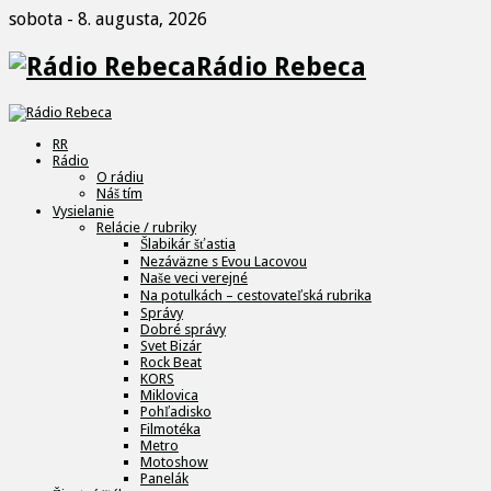
sobota - 8. augusta, 2026
Rádio Rebeca
RR
Rádio
O rádiu
Náš tím
Vysielanie
Relácie / rubriky
Šlabikár šťastia
Nezáväzne s Evou Lacovou
Naše veci verejné
Na potulkách – cestovateľská rubrika
Správy
Dobré správy
Svet Bizár
Rock Beat
KORS
Miklovica
Pohľadisko
Filmotéka
Metro
Motoshow
Panelák