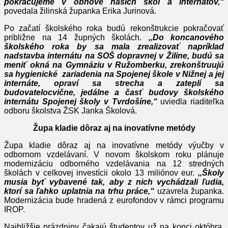
pokračujeme v obnove našich škôl a internátov,“
povedala žilinská županka Erika Jurinová.
Po začatí školského roka budú rekonštrukcie pokračovať
približne na 14 župných školách.
,,Do koncanového
školského roka by sa mala zrealizovať napríklad
nadstavba internátu na SOŠ dopravnej v Žiline, budú sa
meniť okná na Gymnáziu v Ružomberku, zrekonštruujú
sa hygienické zariadenia na Spojenej škole v Nižnej a jej
internáte, opraví sa strecha a zateplí sa
budovatelocvične, jedálne a časť budovy školského
internátu Spojenej školy v Tvrdošíne,“
uviedla riaditeľka
odboru školstva ŽSK Janka Školová.
Župa kladie dôraz aj na inovatívne metódy
Župa kladie dôraz aj na inovatívne metódy výučby v
odbornom vzdelávaní. V novom školskom roku plánuje
modernizáciu odborného vzdelávania na 12 stredných
školách v celkovej investícii okolo 13 miliónov eur.
,,Školy
musia byť vybavené tak, aby z nich vychádzali ľudia,
ktorí sa ľahko uplatnia na trhu práce,“
uzavrela županka.
Modernizácia bude hradená z eurofondov v rámci programu
IROP.
Najbližšie prázdniny čakajú študentov už na konci októbra.