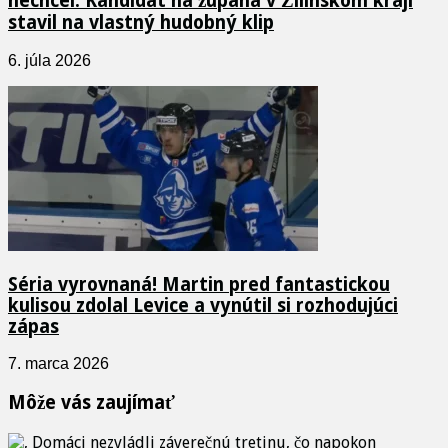
nechcel. Kandidát na župana v Žilinskom kraji
stavil na vlastný hudobný klip
6. júla 2026
Séria vyrovnaná! Martin pred fantastickou
kulisou zdolal Levice a vynútil si rozhodujúci
zápas
7. marca 2026
Môže vás zaujímať