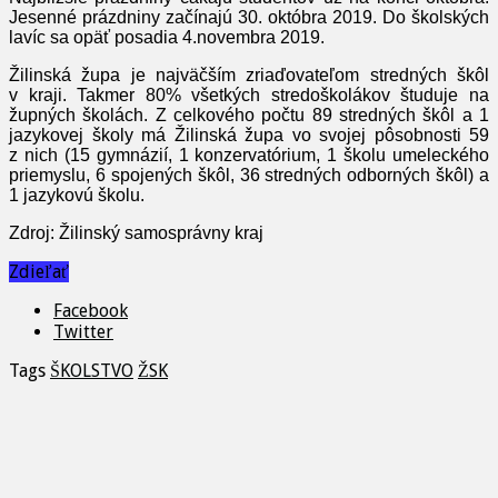
Jesenné prázdniny začínajú 30. októbra 2019. Do školských
lavíc sa opäť posadia 4.novembra 2019.
Žilinská župa je najväčším zriaďovateľom stredných škôl
v kraji. Takmer 80% všetkých stredoškolákov študuje na
župných školách. Z celkového počtu 89 stredných škôl a 1
jazykovej školy má Žilinská župa vo svojej pôsobnosti 59
z nich (15 gymnázií, 1 konzervatórium, 1 školu umeleckého
priemyslu, 6 spojených škôl, 36 stredných odborných škôl) a
1 jazykovú školu.
Zdroj: Žilinský samosprávny kraj
Zdieľať
Facebook
Twitter
Tags
ŠKOLSTVO
ŽSK