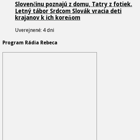
Slovenčinu poznajú z domu, Tatry z fotiek.
Letný tábor Srdcom Slovák vracia deti
krajanov k ich koreňom
Uverejnené: 4 dni
Program Rádia Rebeca