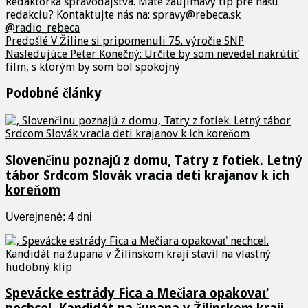
Redaktorka spravodajstva. Máte zaujímavý tip pre našu
redakciu? Kontaktujte nás na: spravy@rebeca.sk
@radio_rebeca
Predošlé
V Žiline si pripomenuli 75. výročie SNP
Nasledujúce
Peter Konečný: Určite by som nevedel nakrútiť
film, s ktorým by som bol spokojný
Podobné články
Slovenčinu poznajú z domu, Tatry z fotiek. Letný
tábor Srdcom Slovák vracia deti krajanov k ich
koreňom
Uverejnené: 4 dni
Spevácke estrády Fica a Mečiara opakovať