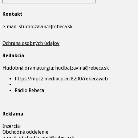
Kontakt
e-mail: studio[zavináč]rebeca.sk
Ochrana osobných údajov
Redakcia
Hudobná dramaturgia: hudba[zavináč]rebeca.sk
https://mpc2.mediacp.eu:8200/rebecaweb
Rádio Rebeca
Reklama
Inzercia:
Obchodné oddelenie
e-mail: obchod[zavináč]rebeca.sk