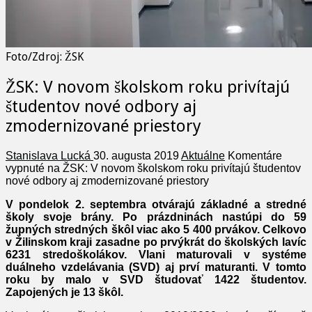
Foto/Zdroj: ŽSK
ŽSK: V novom školskom roku privítajú
študentov nové odbory aj
zmodernizované priestory
Stanislava Lucká
30. augusta 2019
Aktuálne
Komentáre
vypnuté
na ŽSK: V novom školskom roku privítajú študentov
nové odbory aj zmodernizované priestory
V pondelok 2. septembra otvárajú základné a stredné
školy svoje brány. Po prázdninách nastúpi do 59
župných stredných škôl viac ako 5 400 prvákov. Celkovo
v Žilinskom kraji zasadne po prvýkrát do školských lavíc
6231 stredoškolákov. Vlani maturovali v systéme
duálneho vzdelávania (SVD) aj prví maturanti. V tomto
roku by malo v SVD študovať 1422 študentov.
Zapojených je 13 škôl.