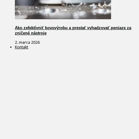
Ako zefektívniť kovovýrobu a prestať vyhadzovať peniaze za
zničené nástroje
2. marca 2026
Kontakt