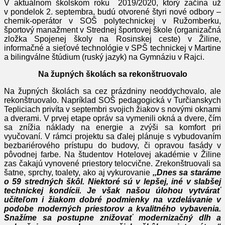
V aktuálnom školskom roku 2019/2020, ktorý začína už
v pondelok 2. septembra, budú otvorené štyri nové odbory –
chemik-operátor v SOŠ polytechnickej v Ružomberku,
športový manažment v Strednej športovej škole (organizačná
zložka Spojenej školy na Rosinskej ceste) v Žiline,
informačné a sieťové technológie v SPŠ technickej v Martine
a bilingválne štúdium (ruský jazyk) na Gymnáziu v Rajci.
Na župných školách sa rekonštruovalo
Na župných školách sa cez prázdniny neoddychovalo, ale
rekonštruovalo. Napríklad SOŠ pedagogická v Turčianskych
Tepliciach privíta v septembri svojich žiakov s novými oknami
a dverami. V prvej etape opráv sa vymenili okná a dvere, čím
sa znížia náklady na energie a zvýši sa komfort pri
vyučovaní. V rámci projektu sa ďalej plánuje s vybudovaním
bezbariérového prístupu do budovy, či opravou fasády v
pôvodnej farbe. Na študentov Hotelovej akadémie v Žiline
zas čakajú vynovené priestory telocvične. Zrekonštruovali sa
šatne, sprchy, toalety, ako aj vykurovanie
,,Dnes sa staráme
o 59 stredných škôl. Niektoré sú v lepšej, iné v slabšej
technickej kondícii. Je však našou úlohou vytvárať
učiteľom i žiakom dobré podmienky na vzdelávanie v
podobe moderných priestorov a kvalitného vybavenia.
Snažíme sa postupne znižovať modernizačný dlh a