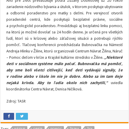
Áno pre život prevádzkuje podľa Zuzany Dobešovej už 20 rokov
zariadenie núdzového bývania a útulok, v ktorom poskytuje ubytovanie
a odborné poradenstvo pre matky s deťmi. Pre verejnosť otvorili
poradenské centrá, kde poskytujú bezplatné právne, sociálne
a psychologické poradenstvo. Prevádzkujú aj bezplatnú linku pomoci,
na ktorú je možné dovolať sa 24 hodín denne. Je určená pre všetkých
ľudí, ktorí sú v krízovej alebo záťažovej situácii a potrebujú rýchlo
pomôcť. Tlačovej konferencii predchádzala Bubnovačka na Námestí
Andreja Hlinku v Žiline, ktorú organizovali Centrum Návrat Žilina, Náruč
– Pomoc deťom v kríze a Krajské kultúrne stredisko v Žiline.
„Niektoré
deti v sociálnom systéme málo počuť. Bubnovačka má pomôcť,
aby sme boli všetci citlivejší, keď deti vydávajú signály, že
v rodine alebo v škole im nie je dobre. Alebo sa im tam deje
nejaká krivda. Aby to ľudia okolo nich zachytili,“
uviedla
koordinátorka Centra Návrat, Denisa Ničíková.
Zdroj: TASR
Tags