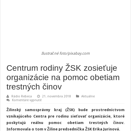
Ilustračné foto/pixabay.com
Centrum rodiny ŽSK zosieťuje
organizácie na pomoc obetiam
trestných činov
Rádio Rebeca
21. novembra 2018
Aktuálne
na
Komentáre vypnuté
Centrum
rodiny
Žilinský samosprávny kraj (ŽSK) bude prostredníctvom
ŽSK
zosieťuje
vznikajúceho Centra pre rodinu sieťovať organizácie, ktoré
organizácie
poskytujú reálnu pomoc obetiam trestných činov.
na
pomoc
Informovala o tom v Žiline predsedníčka ŽSK Erika Jurinová.
obetiam