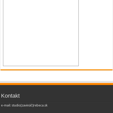
Kontakt
e-mail: studio[zavináč]rebeca.sk