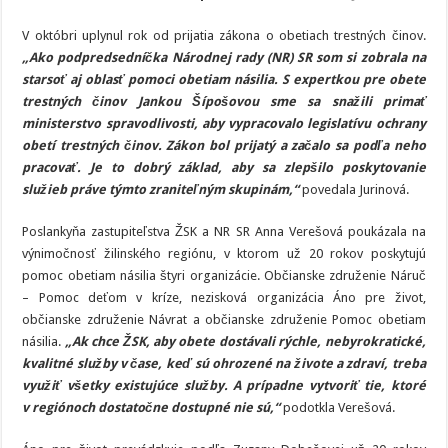
trestných
činov
V októbri uplynul rok od prijatia zákona o obetiach trestných činov.
„Ako podpredsedníčka Národnej rady (NR) SR som si zobrala na
starsoť aj oblasť pomoci obetiam násilia. S expertkou pre obete
trestných činov Jankou Šípošovou sme sa snažili primať
ministerstvo spravodlivosti, aby vypracovalo legislatívu ochrany
obetí trestných činov. Zákon bol prijatý a začalo sa podľa neho
pracovať. Je to dobrý základ, aby sa zlepšilo poskytovanie
služieb práve týmto zraniteľným skupinám,“
povedala Jurinová.
Poslankyňa zastupiteľstva ŽSK a NR SR Anna Verešová poukázala na
výnimočnosť žilinského regiónu, v ktorom už 20 rokov poskytujú
pomoc obetiam násilia štyri organizácie. Občianske združenie Náruč
– Pomoc deťom v kríze, nezisková organizácia Áno pre život,
občianske združenie Návrat a občianske združenie Pomoc obetiam
násilia.
„Ak chce ŽSK, aby obete dostávali rýchle, nebyrokratické,
kvalitné služby v čase, keď sú ohrozené na živote a zdraví, treba
využiť všetky existujúce služby. A prípadne vytvoriť tie, ktoré
v regiónoch dostatočne dostupné nie sú,“
podotkla Verešová.