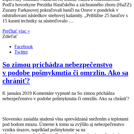
Podľa hovorkyne Prezídia Hasičského a záchranného zboru (HaZZ)
Zuzany Farkasovej pokračovali hasiči na Orave v pondelok v
odstraňovaní následkov snehovej kalamity. „Približne 25 hasičov s
15 kusmi techniky sa sústreďovalo …
Prečítať viac »
Zdieľať
Facebook
Twitter
So zimou prichádza nebezpečenstvo
v podobe pošmyknutia či omrzlín. Ako sa
chrániť?
8. januára 2019
Komentáre vypnuté
na So zimou prichádza
nebezpečenstvo v podobe pošmyknutia či omrzlín. Ako sa chrániť?
Slovensko zasiahla studená vlna sprevádzaná snežením a teplotami
pod bodom mrazu. Úmerne k tomu sa zvýšilo aj nebezpečenstvo
vzniku úrazov, napríklad pošmyknutie sa na