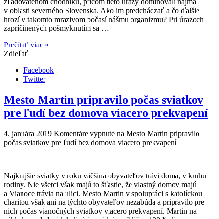
zľadovatenom chodníku, pričom tieto úrazy dominovali najmä
v oblasti severného Slovenska. Ako im predchádzať a čo ďalšie
hrozí v takomto mrazivom počasí nášmu organizmu? Pri úrazoch
zapríčinených pošmyknutím sa …
Prečítať viac »
Zdieľať
Facebook
Twitter
Mesto Martin pripravilo počas sviatkov
pre ľudí bez domova viacero prekvapení
4. januára 2019
Komentáre vypnuté
na Mesto Martin pripravilo
počas sviatkov pre ľudí bez domova viacero prekvapení
Najkrajšie sviatky v roku väčšina obyvateľov trávi doma, v kruhu
rodiny. Nie všetci však majú to šťastie, že vlastný domov majú
a Vianoce trávia na ulici. Mesto Martin v spolupráci s katolíckou
charitou však ani na týchto obyvateľov nezabúda a pripravilo pre
nich počas vianočných sviatkov viacero prekvapení. Martin na