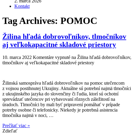
2. marca 2026
Kontakt
Tag Archives:
POMOC
Žilina hľadá dobrovoľníkov, tlmočníkov
aj veľkokapacitné skladové priestory
10. marca 2022
Komentáre vypnuté
na Žilina hľadá dobrovoľníkov,
tlmočníkov aj veľkokapacitné skladové priestory
Žilinská samospráva hľadá dobrovoľníkov na pomoc utečencom
z vojnou postihnutej Ukrajiny. Aktuálne sú potrební najmä tlmočníci
z ukrajinského jazyka do slovenčiny či ľudia, ktorí sú ochotní
sprevádzať utečencov pri vybavovaní rôznych záležitostí na
úradoch. Tlmočníci by mali byť pripravení pomáhať v prípade
potreby osobne či telefonicky. Niekedy je potrebná asistencia
tlmočníka najmä v noci, …
Prečítať viac »
Zdieľať