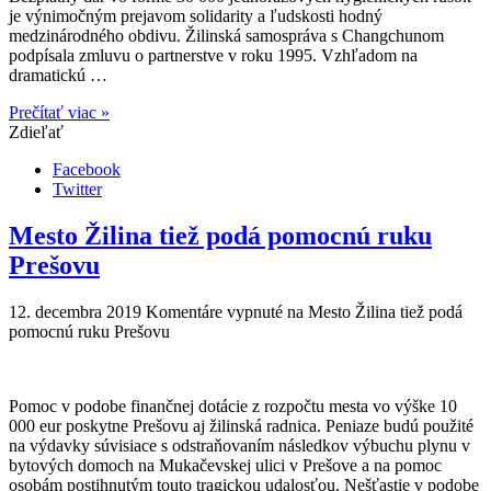
je výnimočným prejavom solidarity a ľudskosti hodný
medzinárodného obdivu. Žilinská samospráva s Changchunom
podpísala zmluvu o partnerstve v roku 1995. Vzhľadom na
dramatickú …
Prečítať viac »
Zdieľať
Facebook
Twitter
Mesto Žilina tiež podá pomocnú ruku
Prešovu
12. decembra 2019
Komentáre vypnuté
na Mesto Žilina tiež podá
pomocnú ruku Prešovu
Pomoc v podobe finančnej dotácie z rozpočtu mesta vo výške 10
000 eur poskytne Prešovu aj žilinská radnica. Peniaze budú použité
na výdavky súvisiace s odstraňovaním následkov výbuchu plynu v
bytových domoch na Mukačevskej ulici v Prešove a na pomoc
osobám postihnutým touto tragickou udalosťou. Nešťastie v podobe