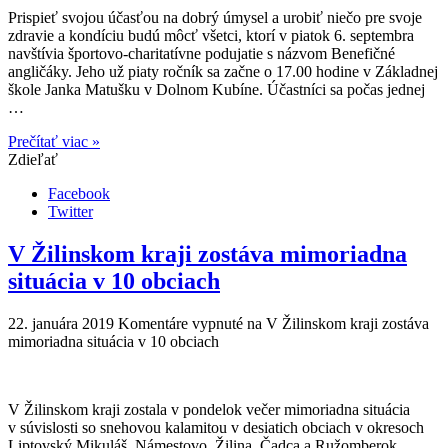
Prispieť svojou účasťou na dobrý úmysel a urobiť niečo pre svoje
zdravie a kondíciu budú môcť všetci, ktorí v piatok 6. septembra
navštívia športovo-charitatívne podujatie s názvom Benefičné
angličáky. Jeho už piaty ročník sa začne o 17.00 hodine v Základnej
škole Janka Matušku v Dolnom Kubíne. Účastníci sa počas jednej
…
Prečítať viac »
Zdieľať
Facebook
Twitter
V Žilinskom kraji zostáva mimoriadna
situácia v 10 obciach
22. januára 2019
Komentáre vypnuté
na V Žilinskom kraji zostáva
mimoriadna situácia v 10 obciach
V Žilinskom kraji zostala v pondelok večer mimoriadna situácia
v súvislosti so snehovou kalamitou v desiatich obciach v okresoch
Liptovský Mikuláš, Námestovo, Žilina, Čadca a Ružomberok.