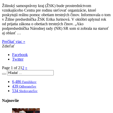
Žilinský samosprávny kraj (ŽSK) bude prostredníctvom
vznikajúceho Centra pre rodinu sieťovať organizácie, ktoré
poskytujú reálnu pomoc obetiam trestných činov. Informovala o tom
v Žiline predsedníčka ŽSK Erika Jurinová. V októbri uplynul rok
od prijatia zákona o obetiach trestných činov. „Ako
podpredsedníčka Národnej rady (NR) SR som si zobrala na starsoť
aj oblasť …
Prečítať viac »
Zdieľať
Facebook
Twitter
Page 1 of 2
1
2
»
6,486
Fanúšikov
439
Odberateľov
534
Sledovateľov
Najnovšie