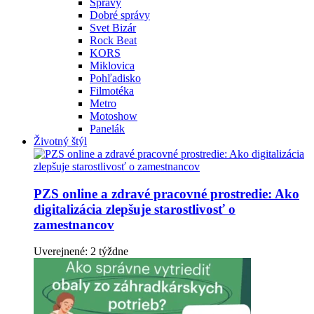
Správy
Dobré správy
Svet Bizár
Rock Beat
KORS
Miklovica
Pohľadisko
Filmotéka
Metro
Motoshow
Panelák
Životný štýl
PZS online a zdravé pracovné prostredie: Ako
digitalizácia zlepšuje starostlivosť o
zamestnancov
Uverejnené: 2 týždne