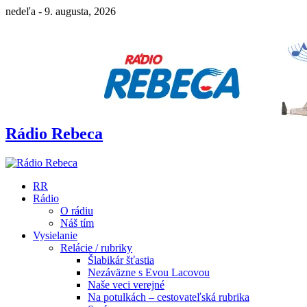
nedeľa - 9. augusta, 2026
Rádio Rebeca
RR
Rádio
O rádiu
Náš tím
Vysielanie
Relácie / rubriky
Šlabikár šťastia
Nezáväzne s Evou Lacovou
Naše veci verejné
Na potulkách – cestovateľská rubrika