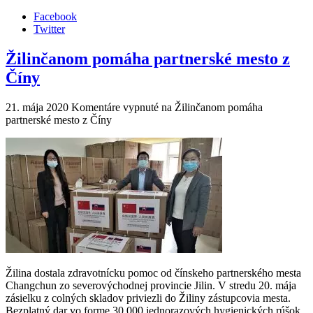
Facebook
Twitter
Žilinčanom pomáha partnerské mesto z
Číny
21. mája 2020
Komentáre vypnuté
na Žilinčanom pomáha
partnerské mesto z Číny
Žilina dostala zdravotnícku pomoc od čínskeho partnerského mesta
Changchun zo severovýchodnej provincie Jilin. V stredu 20. mája
zásielku z colných skladov priviezli do Žiliny zástupcovia mesta.
Bezplatný dar vo forme 30 000 jednorazových hygienických rúšok