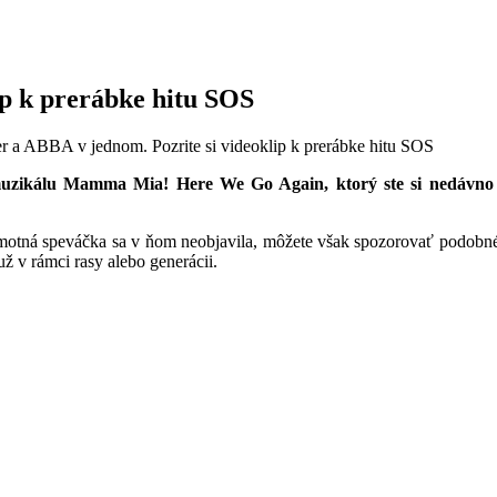
ip k prerábke hitu SOS
r a ABBA v jednom. Pozrite si videoklip k prerábke hitu SOS
muzikálu Mamma Mia! Here We Go Again, ktorý ste si nedávno m
amotná speváčka sa v ňom neobjavila, môžete však spozorovať podobn
už v rámci rasy alebo generácii.