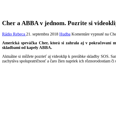
Cher a ABBA v jednom. Pozrite si videokl
Rádio Rebeca
21. septembra 2018
Hudba
Komentáre vypnuté
na Che
Americká speváčka Cher, ktorá si zahrala aj v pokračovaní 
skladbami od kapely ABBA.
Aktuálne si môžete pozrieť aj videoklip k prerábke skladby SOS. S
zachytáva spolupratričnosť a čaro žien napriek ich rôznorodostiam či 