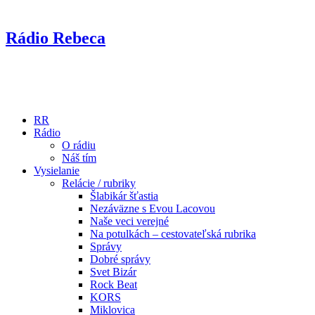
Rádio Rebeca
RR
Rádio
O rádiu
Náš tím
Vysielanie
Relácie / rubriky
Šlabikár šťastia
Nezáväzne s Evou Lacovou
Naše veci verejné
Na potulkách – cestovateľská rubrika
Správy
Dobré správy
Svet Bizár
Rock Beat
KORS
Miklovica