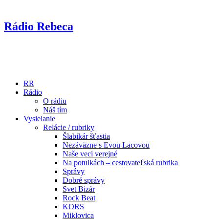
Rádio Rebeca
RR
Rádio
O rádiu
Náš tím
Vysielanie
Relácie / rubriky
Šlabikár šťastia
Nezáväzne s Evou Lacovou
Naše veci verejné
Na potulkách – cestovateľská rubrika
Správy
Dobré správy
Svet Bizár
Rock Beat
KORS
Miklovica