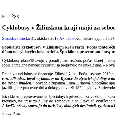
Foto: ŽSK
Cyklobusy v Žilinskom kraji majú za sebo
Stanislava Lucká
31. októbra 2019
Aktuálne
Komentáre vypnuté
na C
Popularita cyklobusov v Žilinskom kraji rastie. Počas tohtor
dňom na cyklovýlet bola nedeľa. Špeciálne upravené autobusy ten
Cyklobusy ukončili svoju v poradí piatu sezónu, počas ktorej prepra
spoje a tradične najviac cyklistov sa prepravilo na linke Žilina – No
Prepravu cyklobusmi financuje Žilinská župa. Počas sezóny 2019 si 
rozhodli odštartovať cyklobusy na Kysuce do Bystrickej doliny a d
na dvoch linkách,“
povedala županka Erika Jurinová. Špeciálne upr
jazdili aj cez pracovné dni a dokopy odviezli 187 bicyklov. Sprievod
Bicykle sú prepravované na špeciálnych prívesoch za vozidlom, ktoré
bicyklov, na trase zo Žiliny do Terchovej a na Orave sú využívané n
A keďže všetky smerujú do turisticky lákavých destinácií, využíva ic
Zdroj: ŽSK