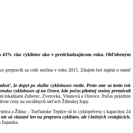
ce o 43% viac cyklistov ako v predchádzajúcom roku. Obľúbeným
oľko prepravili za celú sezónu v roku 2015. Záujem bol najmä o ranné
osť, že dopyt po službe cyklobusov rastie. Preto sme sa tento rok
ponuku cyklobusov aj na Orave, kde počas pilotnej sezóny premávali
mi lokalitami Zuberec, Zverovka, Vitanová a Oravice. Počas prázdnin
tívne ceny na sociálnych sieťach Žilinskej župy.
rica a Žilina – Turčianske Teplice sú to cykloprívesy s kapacitou 24
 nie sú viazané len na prepravu cyklistov, ale i bežných cestujúcich.
a županka.