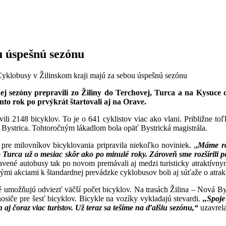
u úspešnú sezónu
yklobusy v Žilinskom kraji majú za sebou úspešnú sezónu
očnej sezóny prepravili zo Žiliny do Terchovej, Turca a na Kysu
to rok po prvýkrát štartovali aj na Orave.
vili 2148 bicyklov. To je o 641 cyklistov viac ako vlani. Približne t
vá Bystrica. Tohtoročným lákadlom bola opäť Bystrická magistrála.
pre milovníkov bicyklovania pripravila niekoľko noviniek. ,
,
Máme rad
o Turca už o mesiac skôr ako po minulé roky. Zároveň sme rozšírili 
avené autobusy tak po novom premávali aj medzi turisticky atraktívny
nými akciami k štandardnej prevádzke cyklobusov boli aj súťaže o atrak
 umožňujú odviezť väčší počet bicyklov. Na trasách Žilina – Nová Byst
osiče pre šesť bicyklov. Bicykle na vozíky vykladajú stevardi.
,,Spoje
h aj čoraz viac turistov. Už teraz sa tešíme na ďalšiu sezónu,“
uzavrel