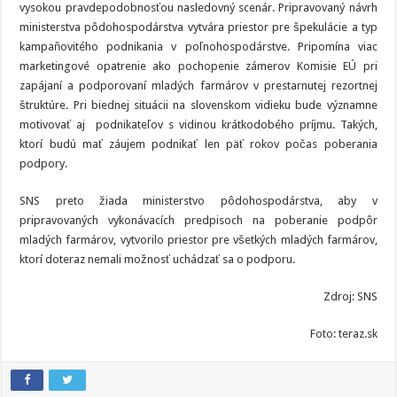
vysokou pravdepodobnosťou nasledovný scenár. Pripravovaný návrh
ministerstva pôdohospodárstva vytvára priestor pre špekulácie a typ
kampaňovitého podnikania v poľnohospodárstve. Pripomína viac
marketingové opatrenie ako pochopenie zámerov Komisie EÚ pri
zapájaní a podporovaní mladých farmárov v prestarnutej rezortnej
štruktúre. Pri biednej situácii na slovenskom vidieku bude významne
motivovať aj podnikateľov s vidinou krátkodobého príjmu. Takých,
ktorí budú mať záujem podnikať len päť rokov počas poberania
podpory.
SNS preto žiada ministerstvo pôdohospodárstva, aby v
pripravovaných vykonávacích predpisoch na poberanie podpôr
mladých farmárov, vytvorilo priestor pre všetkých mladých farmárov,
ktorí doteraz nemali možnosť uchádzať sa o podporu.
Zdroj: SNS
Foto: teraz.sk