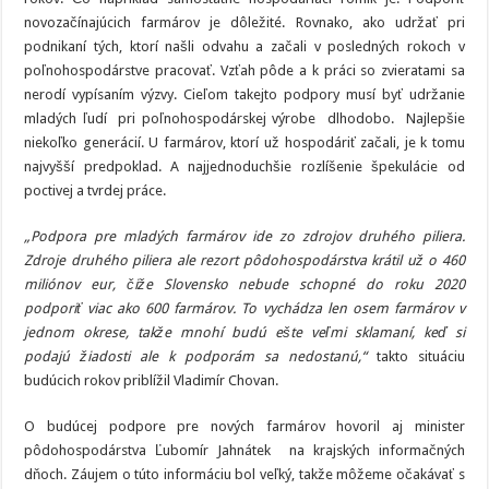
novozačínajúcich farmárov je dôležité. Rovnako, ako udržať pri
podnikaní tých, ktorí našli odvahu a začali v posledných rokoch v
poľnohospodárstve pracovať. Vzťah pôde a k práci so zvieratami sa
nerodí vypísaním výzvy. Cieľom takejto podpory musí byť udržanie
mladých ľudí pri poľnohospodárskej výrobe dlhodobo. Najlepšie
niekoľko generácií. U farmárov, ktorí už hospodáriť začali, je k tomu
najvyšší predpoklad. A najjednoduchšie rozlíšenie špekulácie od
poctivej a tvrdej práce.
„Podpora pre mladých farmárov ide zo zdrojov druhého piliera.
Zdroje druhého piliera ale rezort pôdohospodárstva krátil už o 460
miliónov eur, čiže Slovensko nebude schopné do roku 2020
podporiť viac ako 600 farmárov. To vychádza len osem farmárov v
jednom okrese, takže mnohí budú ešte veľmi sklamaní, keď si
podajú žiadosti ale k podporám sa nedostanú,“
takto situáciu
budúcich rokov priblížil Vladimír Chovan.
O budúcej podpore pre nových farmárov hovoril aj minister
pôdohospodárstva Ľubomír Jahnátek na krajských informačných
dňoch. Záujem o túto informáciu bol veľký, takže môžeme očakávať s