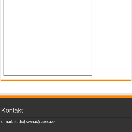
Kontakt
e-mail: studio[zavináč]rebeca.sk