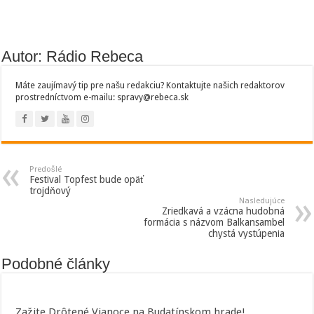
Autor: Rádio Rebeca
Máte zaujímavý tip pre našu redakciu? Kontaktujte našich redaktorov
prostredníctvom e-mailu: spravy@rebeca.sk
Predošlé
Festival Topfest bude opäť
trojdňový
Nasledujúce
Zriedkavá a vzácna hudobná
formácia s názvom Balkansambel
chystá vystúpenia
Podobné články
Zažite Drôtené Vianoce na Budatínskom hrade!